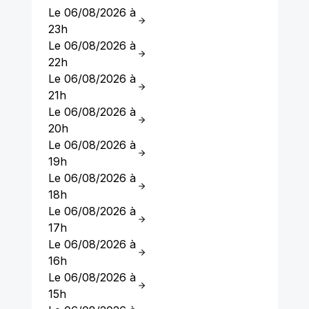
Le 06/08/2026 à
23h
Le 06/08/2026 à
22h
Le 06/08/2026 à
21h
Le 06/08/2026 à
20h
Le 06/08/2026 à
19h
Le 06/08/2026 à
18h
Le 06/08/2026 à
17h
Le 06/08/2026 à
16h
Le 06/08/2026 à
15h