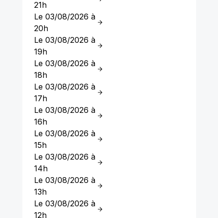
21h
Le 03/08/2026 à
20h
Le 03/08/2026 à
19h
Le 03/08/2026 à
18h
Le 03/08/2026 à
17h
Le 03/08/2026 à
16h
Le 03/08/2026 à
15h
Le 03/08/2026 à
14h
Le 03/08/2026 à
13h
Le 03/08/2026 à
12h