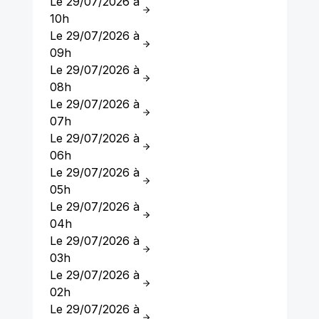
Le 29/07/2026 à
10h
Le 29/07/2026 à
09h
Le 29/07/2026 à
08h
Le 29/07/2026 à
07h
Le 29/07/2026 à
06h
Le 29/07/2026 à
05h
Le 29/07/2026 à
04h
Le 29/07/2026 à
03h
Le 29/07/2026 à
02h
Le 29/07/2026 à