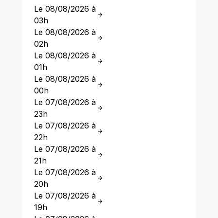
Le 08/08/2026 à
03h
Le 08/08/2026 à
02h
Le 08/08/2026 à
01h
Le 08/08/2026 à
00h
Le 07/08/2026 à
23h
Le 07/08/2026 à
22h
Le 07/08/2026 à
21h
Le 07/08/2026 à
20h
Le 07/08/2026 à
19h