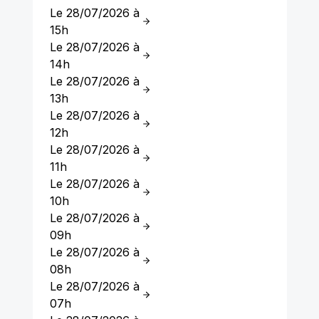
Le 28/07/2026 à
15h
Le 28/07/2026 à
14h
Le 28/07/2026 à
13h
Le 28/07/2026 à
12h
Le 28/07/2026 à
11h
Le 28/07/2026 à
10h
Le 28/07/2026 à
09h
Le 28/07/2026 à
08h
Le 28/07/2026 à
07h