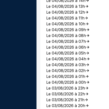
Le 04/08/2026 à 14h
Le 04/08/2026 à 13h
Le 04/08/2026 à 12h
Le 04/08/2026 à 11h
Le 04/08/2026 à 10h
Le 04/08/2026 à 09h
Le 04/08/2026 à 08h
Le 04/08/2026 à 07h
Le 04/08/2026 à 06h
Le 04/08/2026 à 05h
Le 04/08/2026 à 04h
Le 04/08/2026 à 03h
Le 04/08/2026 à 02h
Le 04/08/2026 à 01h
Le 04/08/2026 à 00h
Le 03/08/2026 à 23h
Le 03/08/2026 à 22h
Le 03/08/2026 à 21h
Le 03/08/2026 à 20h