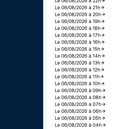
Le 06/08/2026 à 22h
Le 06/08/2026 à 21h
Le 06/08/2026 à 20h
Le 06/08/2026 à 19h
Le 06/08/2026 à 18h
Le 06/08/2026 à 17h
Le 06/08/2026 à 16h
Le 06/08/2026 à 15h
Le 06/08/2026 à 14h
Le 06/08/2026 à 13h
Le 06/08/2026 à 12h
Le 06/08/2026 à 11h
Le 06/08/2026 à 10h
Le 06/08/2026 à 09h
Le 06/08/2026 à 08h
Le 06/08/2026 à 07h
Le 06/08/2026 à 06h
Le 06/08/2026 à 05h
Le 06/08/2026 à 04h