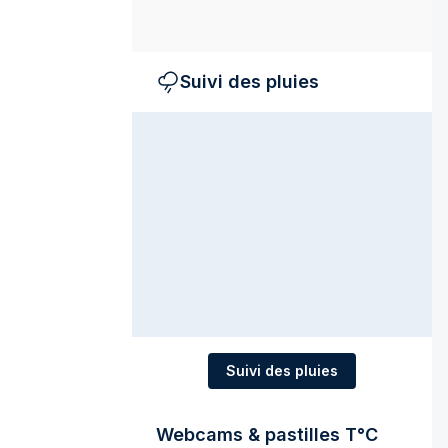
Suivi des pluies
Suivi des pluies
Webcams & pastilles T°C