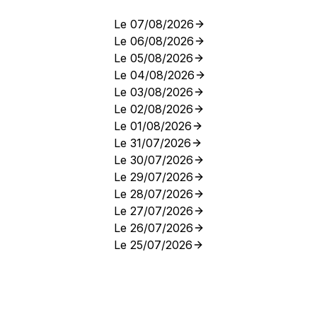
Le 07/08/2026
Le 06/08/2026
Le 05/08/2026
Le 04/08/2026
Le 03/08/2026
Le 02/08/2026
Le 01/08/2026
Le 31/07/2026
Le 30/07/2026
Le 29/07/2026
Le 28/07/2026
Le 27/07/2026
Le 26/07/2026
Le 25/07/2026