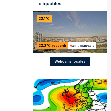
cliquables
22.1°C
23.2°C ressenti
air : mauvais
Webcams locales