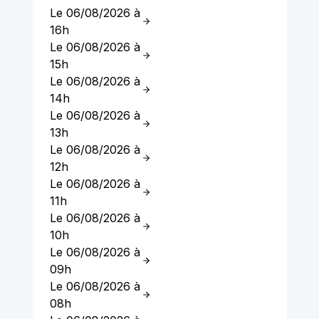
Le 06/08/2026 à
16h
Le 06/08/2026 à
15h
Le 06/08/2026 à
14h
Le 06/08/2026 à
13h
Le 06/08/2026 à
12h
Le 06/08/2026 à
11h
Le 06/08/2026 à
10h
Le 06/08/2026 à
09h
Le 06/08/2026 à
08h