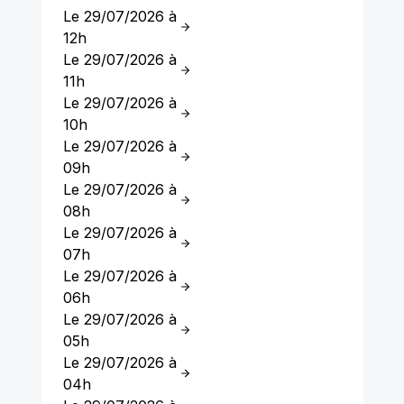
Le 29/07/2026 à
12h
Le 29/07/2026 à
11h
Le 29/07/2026 à
10h
Le 29/07/2026 à
09h
Le 29/07/2026 à
08h
Le 29/07/2026 à
07h
Le 29/07/2026 à
06h
Le 29/07/2026 à
05h
Le 29/07/2026 à
04h