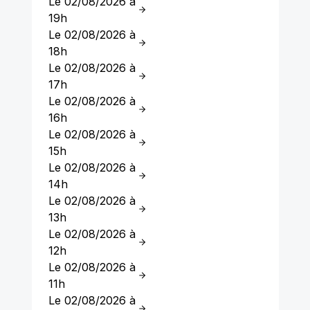
Le 02/08/2026 à
19h
Le 02/08/2026 à
18h
Le 02/08/2026 à
17h
Le 02/08/2026 à
16h
Le 02/08/2026 à
15h
Le 02/08/2026 à
14h
Le 02/08/2026 à
13h
Le 02/08/2026 à
12h
Le 02/08/2026 à
11h
Le 02/08/2026 à