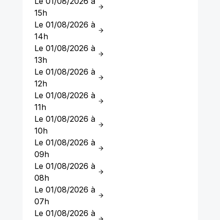
Le 01/08/2026 à
15h
Le 01/08/2026 à
14h
Le 01/08/2026 à
13h
Le 01/08/2026 à
12h
Le 01/08/2026 à
11h
Le 01/08/2026 à
10h
Le 01/08/2026 à
09h
Le 01/08/2026 à
08h
Le 01/08/2026 à
07h
Le 01/08/2026 à