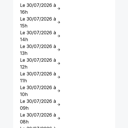
Le 30/07/2026 à
16h
Le 30/07/2026 à
15h
Le 30/07/2026 à
14h
Le 30/07/2026 à
13h
Le 30/07/2026 à
12h
Le 30/07/2026 à
11h
Le 30/07/2026 à
10h
Le 30/07/2026 à
09h
Le 30/07/2026 à
08h