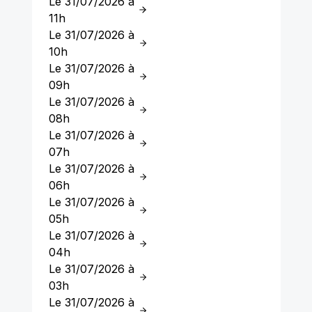
Le 31/07/2026 à
11h
Le 31/07/2026 à
10h
Le 31/07/2026 à
09h
Le 31/07/2026 à
08h
Le 31/07/2026 à
07h
Le 31/07/2026 à
06h
Le 31/07/2026 à
05h
Le 31/07/2026 à
04h
Le 31/07/2026 à
03h
Le 31/07/2026 à