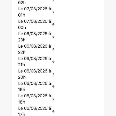
02h
Le 07/08/2026 à
01h
Le 07/08/2026 à
00h
Le 06/08/2026 à
23h
Le 06/08/2026 à
22h
Le 06/08/2026 à
21h
Le 06/08/2026 à
20h
Le 06/08/2026 à
19h
Le 06/08/2026 à
18h
Le 06/08/2026 à
17h