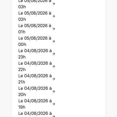
Le 05/08/2026 à
03h
Le 05/08/2026 à
02h
Le 05/08/2026 à
01h
Le 05/08/2026 à
00h
Le 04/08/2026 à
23h
Le 04/08/2026 à
22h
Le 04/08/2026 à
21h
Le 04/08/2026 à
20h
Le 04/08/2026 à
19h
Le 04/08/2026 à