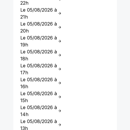
22h
Le 05/08/2026 à
21h
Le 05/08/2026 à
20h
Le 05/08/2026 à
19h
Le 05/08/2026 à
18h
Le 05/08/2026 à
17h
Le 05/08/2026 à
16h
Le 05/08/2026 à
15h
Le 05/08/2026 à
14h
Le 05/08/2026 à
13h