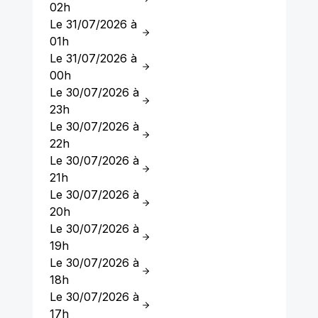
02h
Le 31/07/2026 à
01h
Le 31/07/2026 à
00h
Le 30/07/2026 à
23h
Le 30/07/2026 à
22h
Le 30/07/2026 à
21h
Le 30/07/2026 à
20h
Le 30/07/2026 à
19h
Le 30/07/2026 à
18h
Le 30/07/2026 à
17h