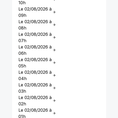
10h
Le 02/08/2026 à
09h
Le 02/08/2026 à
08h
Le 02/08/2026 à
07h
Le 02/08/2026 à
06h
Le 02/08/2026 à
05h
Le 02/08/2026 à
04h
Le 02/08/2026 à
03h
Le 02/08/2026 à
02h
Le 02/08/2026 à
01h