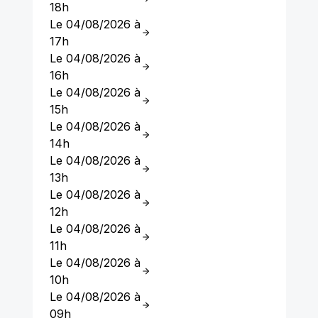
18h
Le 04/08/2026 à
17h
Le 04/08/2026 à
16h
Le 04/08/2026 à
15h
Le 04/08/2026 à
14h
Le 04/08/2026 à
13h
Le 04/08/2026 à
12h
Le 04/08/2026 à
11h
Le 04/08/2026 à
10h
Le 04/08/2026 à
09h