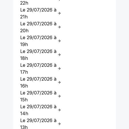
22h
Le 29/07/2026 à
21h
Le 29/07/2026 à
20h
Le 29/07/2026 à
19h
Le 29/07/2026 à
18h
Le 29/07/2026 à
17h
Le 29/07/2026 à
16h
Le 29/07/2026 à
15h
Le 29/07/2026 à
14h
Le 29/07/2026 à
13h