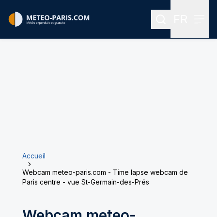
FR
Rechercher
Menu
Menu des
Accueil
Webcam meteo-paris.com - Time lapse webcam de
Paris centre - vue St-Germain-des-Prés
Webcam meteo-