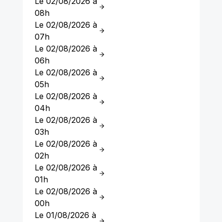
Le 02/08/2026 à
08h
Le 02/08/2026 à
07h
Le 02/08/2026 à
06h
Le 02/08/2026 à
05h
Le 02/08/2026 à
04h
Le 02/08/2026 à
03h
Le 02/08/2026 à
02h
Le 02/08/2026 à
01h
Le 02/08/2026 à
00h
Le 01/08/2026 à