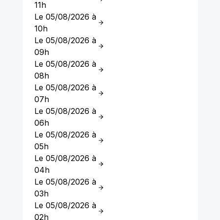
11h
Le 05/08/2026 à
10h
Le 05/08/2026 à
09h
Le 05/08/2026 à
08h
Le 05/08/2026 à
07h
Le 05/08/2026 à
06h
Le 05/08/2026 à
05h
Le 05/08/2026 à
04h
Le 05/08/2026 à
03h
Le 05/08/2026 à
02h