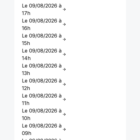
Le 09/08/2026 à
17h
Le 09/08/2026 à
16h
Le 09/08/2026 à
15h
Le 09/08/2026 à
14h
Le 09/08/2026 à
13h
Le 09/08/2026 à
12h
Le 09/08/2026 à
11h
Le 09/08/2026 à
10h
Le 09/08/2026 à
09h