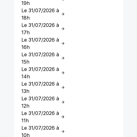
19h
Le 31/07/2026 à
18h
Le 31/07/2026 à
17h
Le 31/07/2026 à
16h
Le 31/07/2026 à
15h
Le 31/07/2026 à
14h
Le 31/07/2026 à
13h
Le 31/07/2026 à
12h
Le 31/07/2026 à
11h
Le 31/07/2026 à
10h