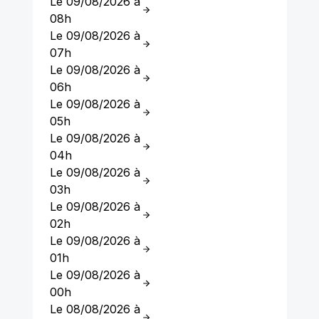
Le 09/08/2026 à
08h
Le 09/08/2026 à
07h
Le 09/08/2026 à
06h
Le 09/08/2026 à
05h
Le 09/08/2026 à
04h
Le 09/08/2026 à
03h
Le 09/08/2026 à
02h
Le 09/08/2026 à
01h
Le 09/08/2026 à
00h
Le 08/08/2026 à