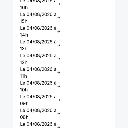
Le 04/08/2026 à
16h
Le 04/08/2026 à
15h
Le 04/08/2026 à
14h
Le 04/08/2026 à
13h
Le 04/08/2026 à
12h
Le 04/08/2026 à
11h
Le 04/08/2026 à
10h
Le 04/08/2026 à
09h
Le 04/08/2026 à
08h
Le 04/08/2026 à