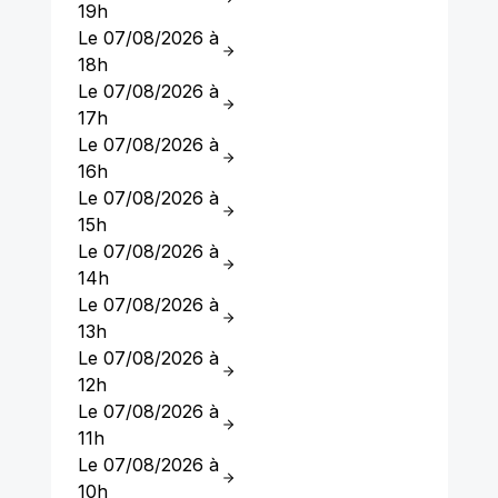
19h
Le 07/08/2026 à
18h
Le 07/08/2026 à
17h
Le 07/08/2026 à
16h
Le 07/08/2026 à
15h
Le 07/08/2026 à
14h
Le 07/08/2026 à
13h
Le 07/08/2026 à
12h
Le 07/08/2026 à
11h
Le 07/08/2026 à
10h