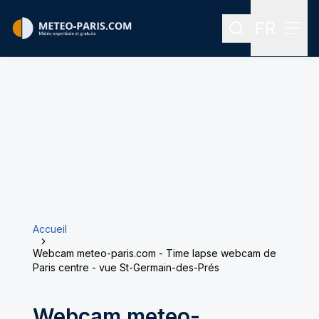
FR
Rechercher
Menu
Menu des
Accueil
Webcam meteo-paris.com - Time lapse webcam de
Paris centre - vue St-Germain-des-Prés
Webcam meteo-