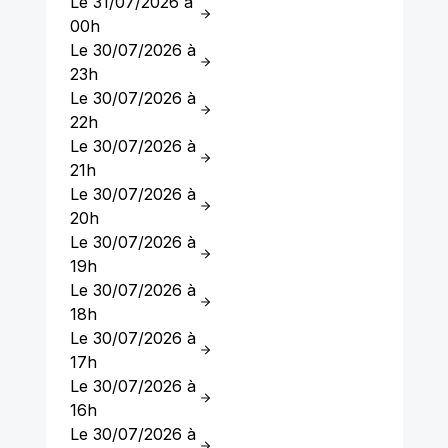
Le 31/07/2026 à
00h
Le 30/07/2026 à
23h
Le 30/07/2026 à
22h
Le 30/07/2026 à
21h
Le 30/07/2026 à
20h
Le 30/07/2026 à
19h
Le 30/07/2026 à
18h
Le 30/07/2026 à
17h
Le 30/07/2026 à
16h
Le 30/07/2026 à