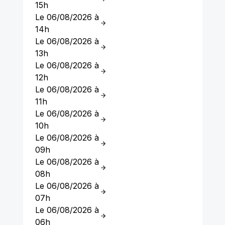
15h
Le 06/08/2026 à
14h
Le 06/08/2026 à
13h
Le 06/08/2026 à
12h
Le 06/08/2026 à
11h
Le 06/08/2026 à
10h
Le 06/08/2026 à
09h
Le 06/08/2026 à
08h
Le 06/08/2026 à
07h
Le 06/08/2026 à
06h