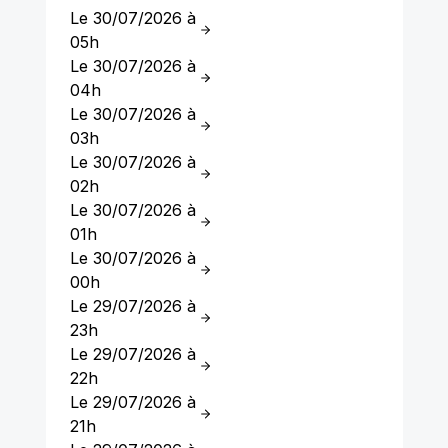
Le 30/07/2026 à
05h
Le 30/07/2026 à
04h
Le 30/07/2026 à
03h
Le 30/07/2026 à
02h
Le 30/07/2026 à
01h
Le 30/07/2026 à
00h
Le 29/07/2026 à
23h
Le 29/07/2026 à
22h
Le 29/07/2026 à
21h