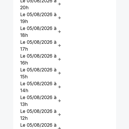
Le 05/08/2026 à
20h
Le 05/08/2026 à
19h
Le 05/08/2026 à
18h
Le 05/08/2026 à
17h
Le 05/08/2026 à
16h
Le 05/08/2026 à
15h
Le 05/08/2026 à
14h
Le 05/08/2026 à
13h
Le 05/08/2026 à
12h
Le 05/08/2026 à