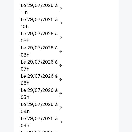
Le 29/07/2026 à
11h
Le 29/07/2026 à
10h
Le 29/07/2026 à
09h
Le 29/07/2026 à
08h
Le 29/07/2026 à
07h
Le 29/07/2026 à
06h
Le 29/07/2026 à
05h
Le 29/07/2026 à
04h
Le 29/07/2026 à
03h