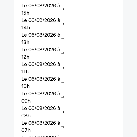
Le 06/08/2026 à
15h
Le 06/08/2026 à
14h
Le 06/08/2026 à
13h
Le 06/08/2026 à
12h
Le 06/08/2026 à
11h
Le 06/08/2026 à
10h
Le 06/08/2026 à
09h
Le 06/08/2026 à
08h
Le 06/08/2026 à
07h