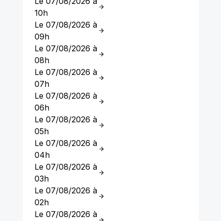
Le 07/08/2026 à
10h
Le 07/08/2026 à
09h
Le 07/08/2026 à
08h
Le 07/08/2026 à
07h
Le 07/08/2026 à
06h
Le 07/08/2026 à
05h
Le 07/08/2026 à
04h
Le 07/08/2026 à
03h
Le 07/08/2026 à
02h
Le 07/08/2026 à