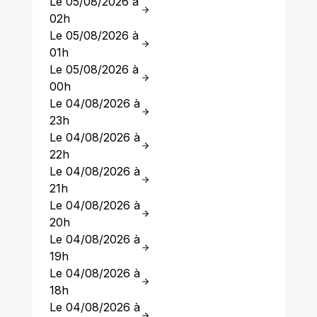
Le 05/08/2026 à
02h
Le 05/08/2026 à
01h
Le 05/08/2026 à
00h
Le 04/08/2026 à
23h
Le 04/08/2026 à
22h
Le 04/08/2026 à
21h
Le 04/08/2026 à
20h
Le 04/08/2026 à
19h
Le 04/08/2026 à
18h
Le 04/08/2026 à