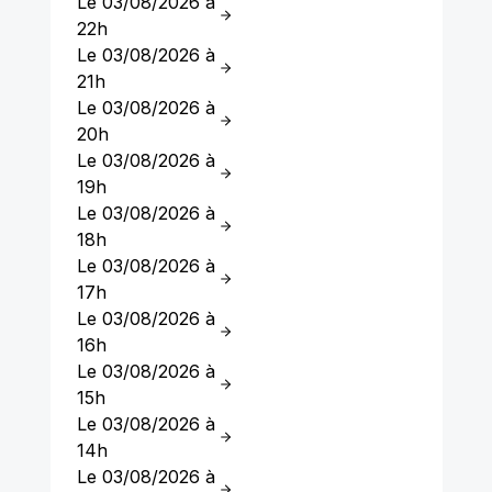
Le 03/08/2026 à
22h
Le 03/08/2026 à
21h
Le 03/08/2026 à
20h
Le 03/08/2026 à
19h
Le 03/08/2026 à
18h
Le 03/08/2026 à
17h
Le 03/08/2026 à
16h
Le 03/08/2026 à
15h
Le 03/08/2026 à
14h
Le 03/08/2026 à