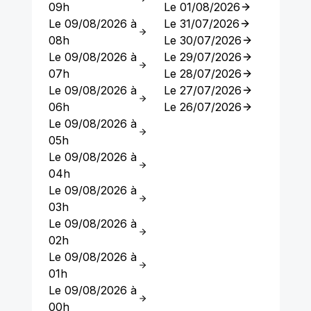
09h
Le 01/08/2026
Le 09/08/2026 à
Le 31/07/2026
08h
Le 30/07/2026
Le 09/08/2026 à
Le 29/07/2026
07h
Le 28/07/2026
Le 09/08/2026 à
Le 27/07/2026
06h
Le 26/07/2026
Le 09/08/2026 à
05h
Le 09/08/2026 à
04h
Le 09/08/2026 à
03h
Le 09/08/2026 à
02h
Le 09/08/2026 à
01h
Le 09/08/2026 à
00h