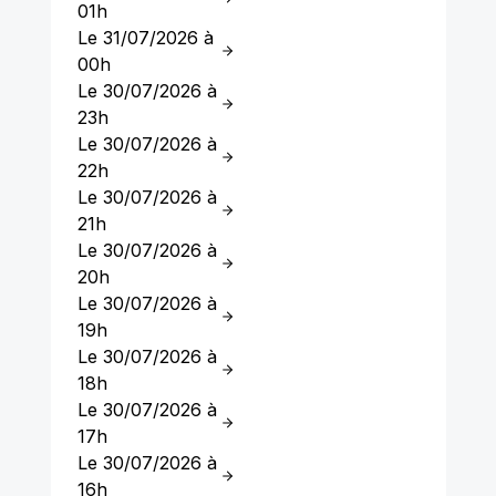
01h
Le 31/07/2026 à
00h
Le 30/07/2026 à
23h
Le 30/07/2026 à
22h
Le 30/07/2026 à
21h
Le 30/07/2026 à
20h
Le 30/07/2026 à
19h
Le 30/07/2026 à
18h
Le 30/07/2026 à
17h
Le 30/07/2026 à
16h