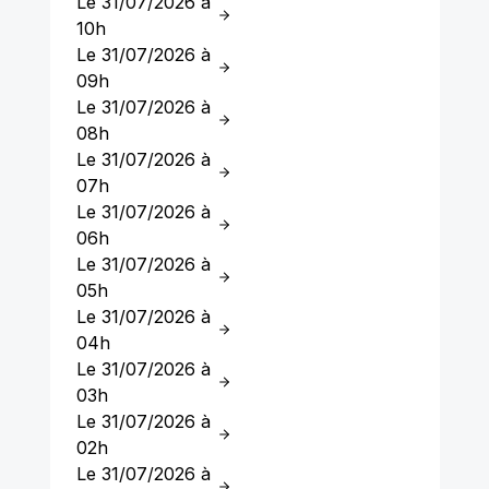
Le 31/07/2026 à
10h
Le 31/07/2026 à
09h
Le 31/07/2026 à
08h
Le 31/07/2026 à
07h
Le 31/07/2026 à
06h
Le 31/07/2026 à
05h
Le 31/07/2026 à
04h
Le 31/07/2026 à
03h
Le 31/07/2026 à
02h
Le 31/07/2026 à