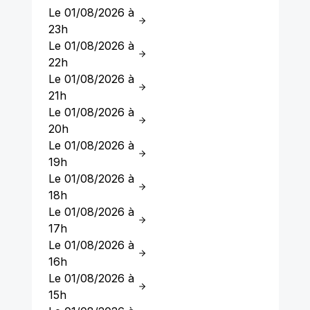
Le 01/08/2026 à
23h
Le 01/08/2026 à
22h
Le 01/08/2026 à
21h
Le 01/08/2026 à
20h
Le 01/08/2026 à
19h
Le 01/08/2026 à
18h
Le 01/08/2026 à
17h
Le 01/08/2026 à
16h
Le 01/08/2026 à
15h