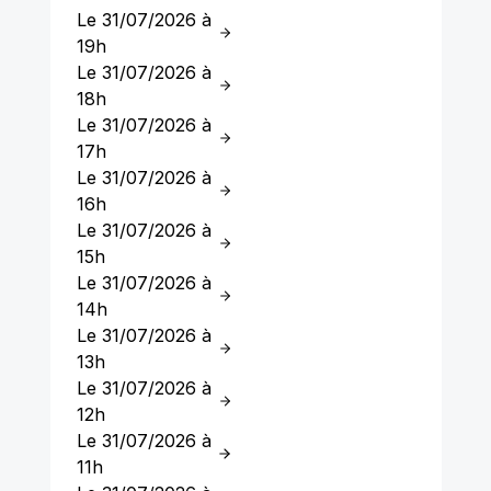
Le 31/07/2026 à
19h
Le 31/07/2026 à
18h
Le 31/07/2026 à
17h
Le 31/07/2026 à
16h
Le 31/07/2026 à
15h
Le 31/07/2026 à
14h
Le 31/07/2026 à
13h
Le 31/07/2026 à
12h
Le 31/07/2026 à
11h