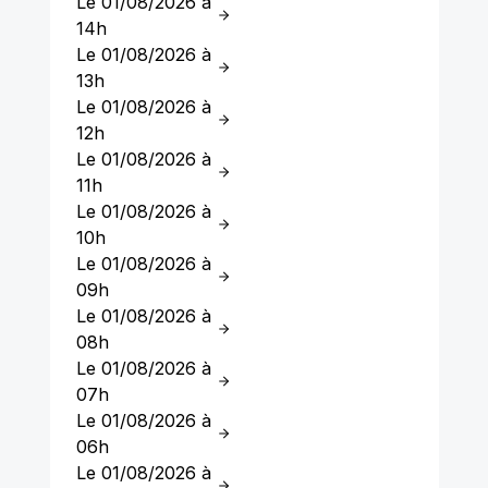
Le 01/08/2026 à
14h
Le 01/08/2026 à
13h
Le 01/08/2026 à
12h
Le 01/08/2026 à
11h
Le 01/08/2026 à
10h
Le 01/08/2026 à
09h
Le 01/08/2026 à
08h
Le 01/08/2026 à
07h
Le 01/08/2026 à
06h
Le 01/08/2026 à