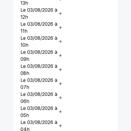
13h
Le 03/08/2026 à
12h
Le 03/08/2026 à
11h
Le 03/08/2026 à
10h
Le 03/08/2026 à
09h
Le 03/08/2026 à
08h
Le 03/08/2026 à
07h
Le 03/08/2026 à
06h
Le 03/08/2026 à
05h
Le 03/08/2026 à
04h