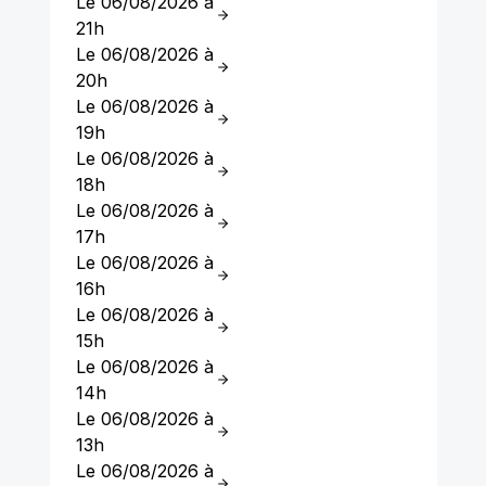
Le 06/08/2026 à
21h
Le 06/08/2026 à
20h
Le 06/08/2026 à
19h
Le 06/08/2026 à
18h
Le 06/08/2026 à
17h
Le 06/08/2026 à
16h
Le 06/08/2026 à
15h
Le 06/08/2026 à
14h
Le 06/08/2026 à
13h
Le 06/08/2026 à