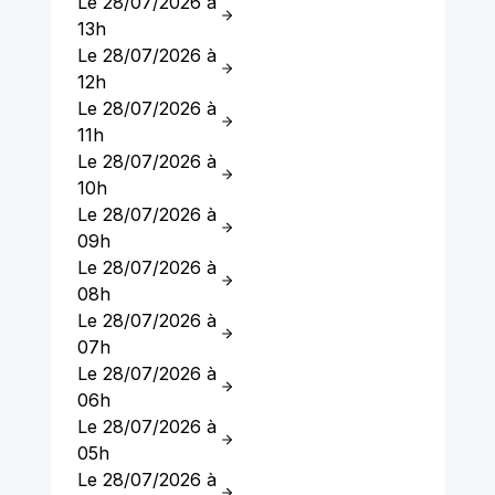
Le 28/07/2026 à
13h
Le 28/07/2026 à
12h
Le 28/07/2026 à
11h
Le 28/07/2026 à
10h
Le 28/07/2026 à
09h
Le 28/07/2026 à
08h
Le 28/07/2026 à
07h
Le 28/07/2026 à
06h
Le 28/07/2026 à
05h
Le 28/07/2026 à