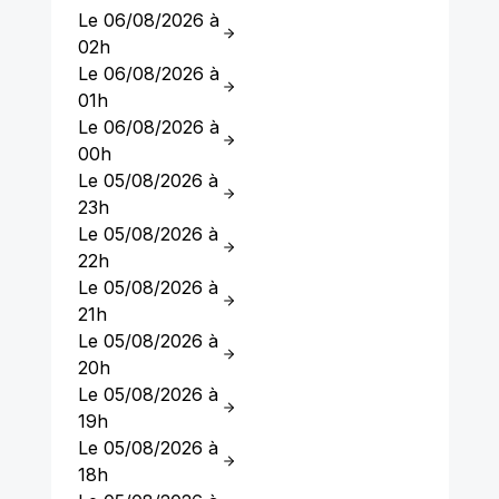
Le 06/08/2026 à
02h
Le 06/08/2026 à
01h
Le 06/08/2026 à
00h
Le 05/08/2026 à
23h
Le 05/08/2026 à
22h
Le 05/08/2026 à
21h
Le 05/08/2026 à
20h
Le 05/08/2026 à
19h
Le 05/08/2026 à
18h