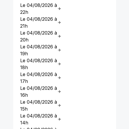
Le 04/08/2026 à
22h
Le 04/08/2026 à
21h
Le 04/08/2026 à
20h
Le 04/08/2026 à
19h
Le 04/08/2026 à
18h
Le 04/08/2026 à
17h
Le 04/08/2026 à
16h
Le 04/08/2026 à
15h
Le 04/08/2026 à
14h