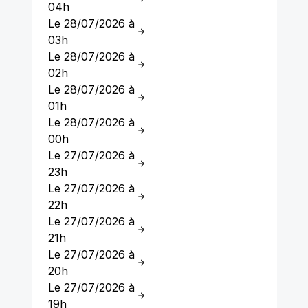
04h
Le 28/07/2026 à
03h
Le 28/07/2026 à
02h
Le 28/07/2026 à
01h
Le 28/07/2026 à
00h
Le 27/07/2026 à
23h
Le 27/07/2026 à
22h
Le 27/07/2026 à
21h
Le 27/07/2026 à
20h
Le 27/07/2026 à
19h