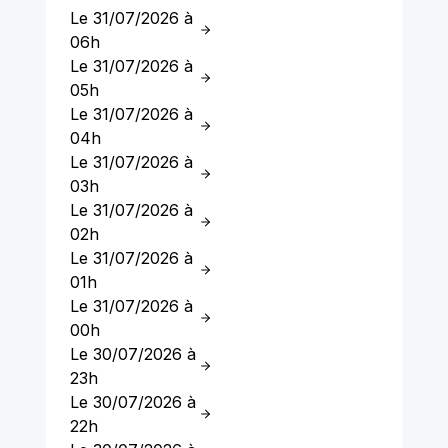
Le 31/07/2026 à
06h
Le 31/07/2026 à
05h
Le 31/07/2026 à
04h
Le 31/07/2026 à
03h
Le 31/07/2026 à
02h
Le 31/07/2026 à
01h
Le 31/07/2026 à
00h
Le 30/07/2026 à
23h
Le 30/07/2026 à
22h