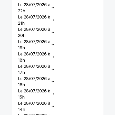
Le 28/07/2026 à
22h
Le 28/07/2026 à
21h
Le 28/07/2026 à
20h
Le 28/07/2026 à
19h
Le 28/07/2026 à
18h
Le 28/07/2026 à
17h
Le 28/07/2026 à
16h
Le 28/07/2026 à
15h
Le 28/07/2026 à
14h