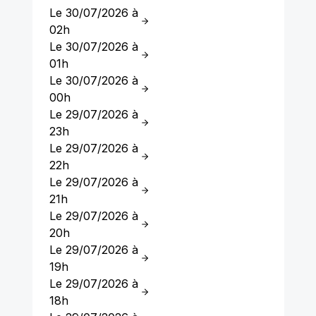
Le 30/07/2026 à
02h
Le 30/07/2026 à
01h
Le 30/07/2026 à
00h
Le 29/07/2026 à
23h
Le 29/07/2026 à
22h
Le 29/07/2026 à
21h
Le 29/07/2026 à
20h
Le 29/07/2026 à
19h
Le 29/07/2026 à
18h