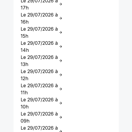
Le 29/07/2026 à
17h
Le 29/07/2026 à
16h
Le 29/07/2026 à
15h
Le 29/07/2026 à
14h
Le 29/07/2026 à
13h
Le 29/07/2026 à
12h
Le 29/07/2026 à
11h
Le 29/07/2026 à
10h
Le 29/07/2026 à
09h
Le 29/07/2026 à