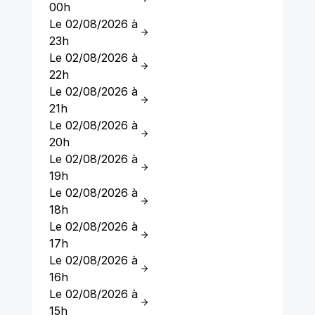
00h
Le 02/08/2026 à
23h
Le 02/08/2026 à
22h
Le 02/08/2026 à
21h
Le 02/08/2026 à
20h
Le 02/08/2026 à
19h
Le 02/08/2026 à
18h
Le 02/08/2026 à
17h
Le 02/08/2026 à
16h
Le 02/08/2026 à
15h