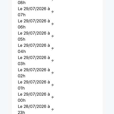
08h
Le 29/07/2026 à
07h
Le 29/07/2026 à
06h
Le 29/07/2026 à
05h
Le 29/07/2026 à
04h
Le 29/07/2026 à
03h
Le 29/07/2026 à
02h
Le 29/07/2026 à
01h
Le 29/07/2026 à
00h
Le 28/07/2026 à
23h