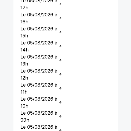
Le 05/08/2026 à
17h
Le 05/08/2026 à
16h
Le 05/08/2026 à
15h
Le 05/08/2026 à
14h
Le 05/08/2026 à
13h
Le 05/08/2026 à
12h
Le 05/08/2026 à
11h
Le 05/08/2026 à
10h
Le 05/08/2026 à
09h
Le 05/08/2026 à