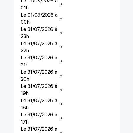
Le 01/08/2026 à
01h
Le 01/08/2026 à
00h
Le 31/07/2026 à
23h
Le 31/07/2026 à
22h
Le 31/07/2026 à
21h
Le 31/07/2026 à
20h
Le 31/07/2026 à
19h
Le 31/07/2026 à
18h
Le 31/07/2026 à
17h
Le 31/07/2026 à