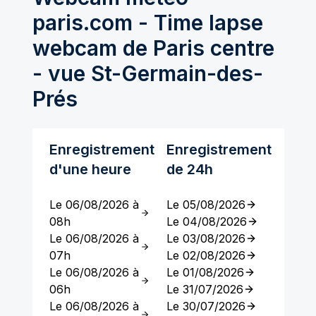
paris.com - Time lapse
webcam de Paris centre
- vue St-Germain-des-
Prés
Enregistrement
Enregistrement
d'une heure
de 24h
Le 06/08/2026 à
Le 05/08/2026
08h
Le 04/08/2026
Le 06/08/2026 à
Le 03/08/2026
07h
Le 02/08/2026
Le 06/08/2026 à
Le 01/08/2026
06h
Le 31/07/2026
Le 06/08/2026 à
Le 30/07/2026