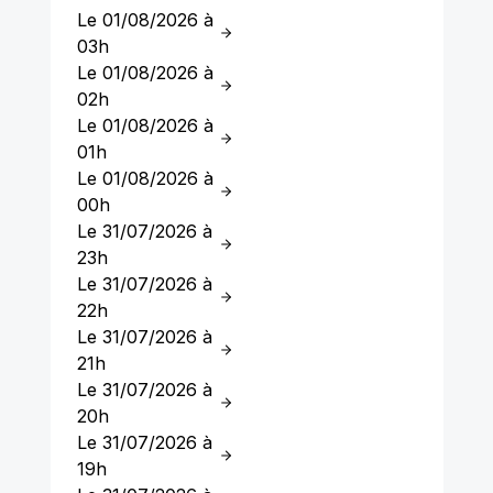
Le 01/08/2026 à
03h
Le 01/08/2026 à
02h
Le 01/08/2026 à
01h
Le 01/08/2026 à
00h
Le 31/07/2026 à
23h
Le 31/07/2026 à
22h
Le 31/07/2026 à
21h
Le 31/07/2026 à
20h
Le 31/07/2026 à
19h