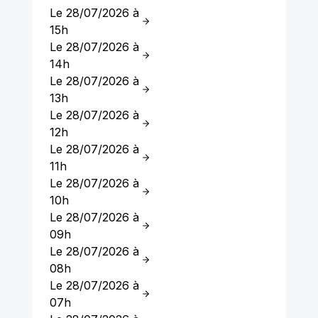
Le 28/07/2026 à
15h
Le 28/07/2026 à
14h
Le 28/07/2026 à
13h
Le 28/07/2026 à
12h
Le 28/07/2026 à
11h
Le 28/07/2026 à
10h
Le 28/07/2026 à
09h
Le 28/07/2026 à
08h
Le 28/07/2026 à
07h