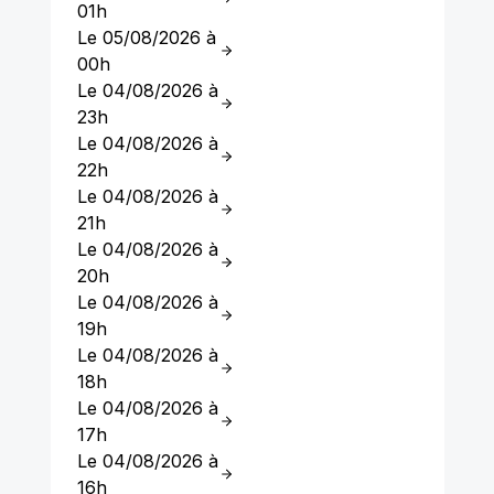
01h
Le 05/08/2026 à
00h
Le 04/08/2026 à
23h
Le 04/08/2026 à
22h
Le 04/08/2026 à
21h
Le 04/08/2026 à
20h
Le 04/08/2026 à
19h
Le 04/08/2026 à
18h
Le 04/08/2026 à
17h
Le 04/08/2026 à
16h