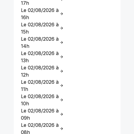
17h
Le 02/08/2026 à
16h
Le 02/08/2026 à
15h
Le 02/08/2026 à
14h
Le 02/08/2026 à
13h
Le 02/08/2026 à
12h
Le 02/08/2026 à
11h
Le 02/08/2026 à
10h
Le 02/08/2026 à
09h
Le 02/08/2026 à
08h