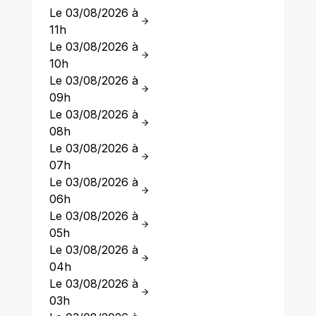
Le 03/08/2026 à
11h
Le 03/08/2026 à
10h
Le 03/08/2026 à
09h
Le 03/08/2026 à
08h
Le 03/08/2026 à
07h
Le 03/08/2026 à
06h
Le 03/08/2026 à
05h
Le 03/08/2026 à
04h
Le 03/08/2026 à
03h