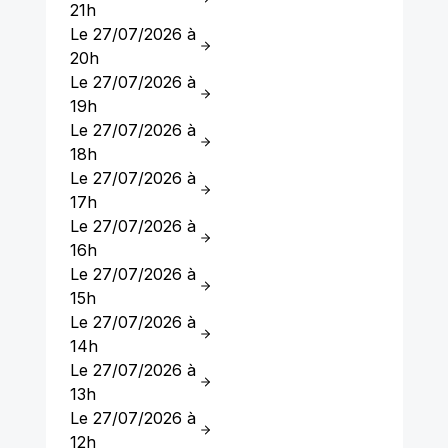
21h
Le 27/07/2026 à
20h
Le 27/07/2026 à
19h
Le 27/07/2026 à
18h
Le 27/07/2026 à
17h
Le 27/07/2026 à
16h
Le 27/07/2026 à
15h
Le 27/07/2026 à
14h
Le 27/07/2026 à
13h
Le 27/07/2026 à
12h