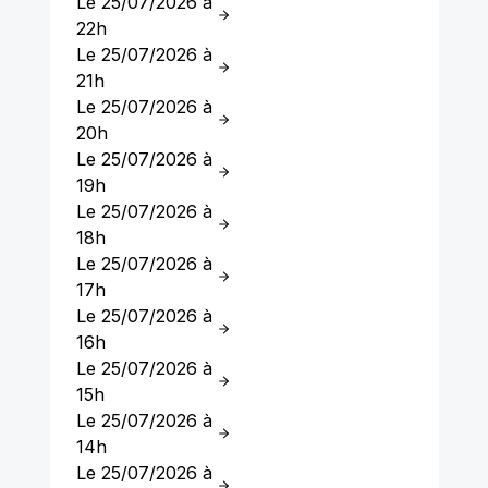
Le 25/07/2026 à
22h
Le 25/07/2026 à
21h
Le 25/07/2026 à
20h
Le 25/07/2026 à
19h
Le 25/07/2026 à
18h
Le 25/07/2026 à
17h
Le 25/07/2026 à
16h
Le 25/07/2026 à
15h
Le 25/07/2026 à
14h
Le 25/07/2026 à