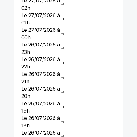
Le 27/07/2026 à
02h
Le 27/07/2026 à
01h
Le 27/07/2026 à
00h
Le 26/07/2026 à
23h
Le 26/07/2026 à
22h
Le 26/07/2026 à
21h
Le 26/07/2026 à
20h
Le 26/07/2026 à
19h
Le 26/07/2026 à
18h
Le 26/07/2026 à