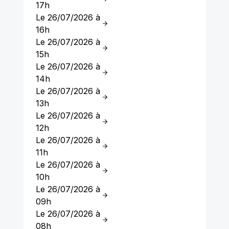
17h
Le 26/07/2026 à
16h
Le 26/07/2026 à
15h
Le 26/07/2026 à
14h
Le 26/07/2026 à
13h
Le 26/07/2026 à
12h
Le 26/07/2026 à
11h
Le 26/07/2026 à
10h
Le 26/07/2026 à
09h
Le 26/07/2026 à
08h