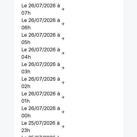
Le 26/07/2026 à
07h
Le 26/07/2026 à
06h
Le 26/07/2026 à
05h
Le 26/07/2026 à
04h
Le 26/07/2026 à
03h
Le 26/07/2026 à
02h
Le 26/07/2026 à
01h
Le 26/07/2026 à
00h
Le 25/07/2026 à
23h