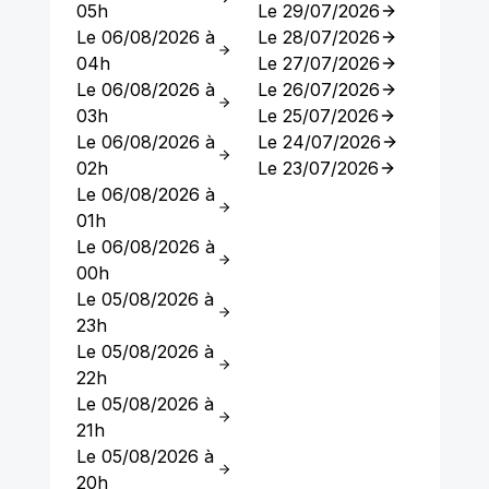
05h
Le 29/07/2026
Le 06/08/2026 à
Le 28/07/2026
04h
Le 27/07/2026
Le 06/08/2026 à
Le 26/07/2026
03h
Le 25/07/2026
Le 06/08/2026 à
Le 24/07/2026
02h
Le 23/07/2026
Le 06/08/2026 à
01h
Le 06/08/2026 à
00h
Le 05/08/2026 à
23h
Le 05/08/2026 à
22h
Le 05/08/2026 à
21h
Le 05/08/2026 à
20h