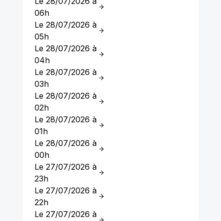
Le 28/07/2026 à
06h
Le 28/07/2026 à
05h
Le 28/07/2026 à
04h
Le 28/07/2026 à
03h
Le 28/07/2026 à
02h
Le 28/07/2026 à
01h
Le 28/07/2026 à
00h
Le 27/07/2026 à
23h
Le 27/07/2026 à
22h
Le 27/07/2026 à