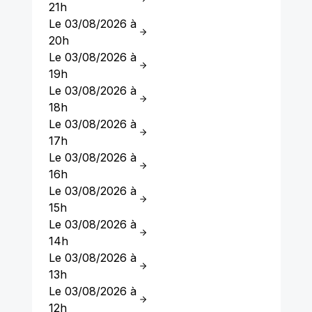
21h
Le 03/08/2026 à
20h
Le 03/08/2026 à
19h
Le 03/08/2026 à
18h
Le 03/08/2026 à
17h
Le 03/08/2026 à
16h
Le 03/08/2026 à
15h
Le 03/08/2026 à
14h
Le 03/08/2026 à
13h
Le 03/08/2026 à
12h