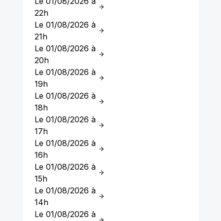
Le 01/08/2026 à
22h
Le 01/08/2026 à
21h
Le 01/08/2026 à
20h
Le 01/08/2026 à
19h
Le 01/08/2026 à
18h
Le 01/08/2026 à
17h
Le 01/08/2026 à
16h
Le 01/08/2026 à
15h
Le 01/08/2026 à
14h
Le 01/08/2026 à