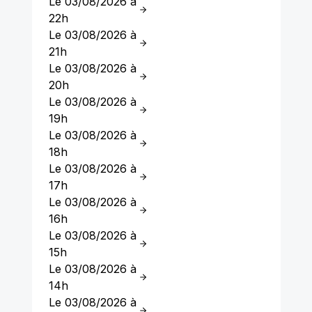
Le 03/08/2026 à
22h
Le 03/08/2026 à
21h
Le 03/08/2026 à
20h
Le 03/08/2026 à
19h
Le 03/08/2026 à
18h
Le 03/08/2026 à
17h
Le 03/08/2026 à
16h
Le 03/08/2026 à
15h
Le 03/08/2026 à
14h
Le 03/08/2026 à