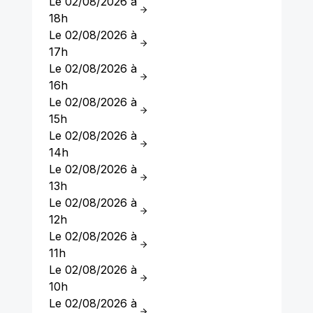
Le 02/08/2026 à
18h
Le 02/08/2026 à
17h
Le 02/08/2026 à
16h
Le 02/08/2026 à
15h
Le 02/08/2026 à
14h
Le 02/08/2026 à
13h
Le 02/08/2026 à
12h
Le 02/08/2026 à
11h
Le 02/08/2026 à
10h
Le 02/08/2026 à