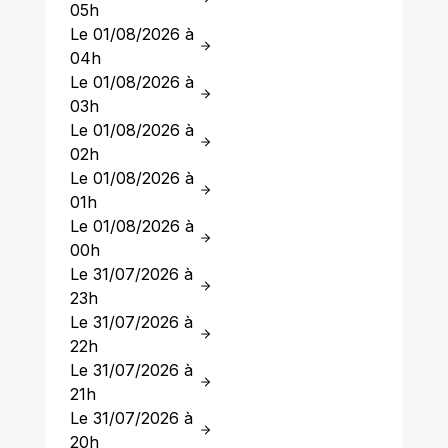
05h
Le 01/08/2026 à
04h
Le 01/08/2026 à
03h
Le 01/08/2026 à
02h
Le 01/08/2026 à
01h
Le 01/08/2026 à
00h
Le 31/07/2026 à
23h
Le 31/07/2026 à
22h
Le 31/07/2026 à
21h
Le 31/07/2026 à
20h