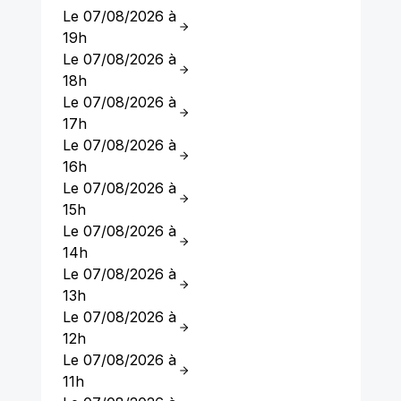
Le 07/08/2026 à
19h
Le 07/08/2026 à
18h
Le 07/08/2026 à
17h
Le 07/08/2026 à
16h
Le 07/08/2026 à
15h
Le 07/08/2026 à
14h
Le 07/08/2026 à
13h
Le 07/08/2026 à
12h
Le 07/08/2026 à
11h