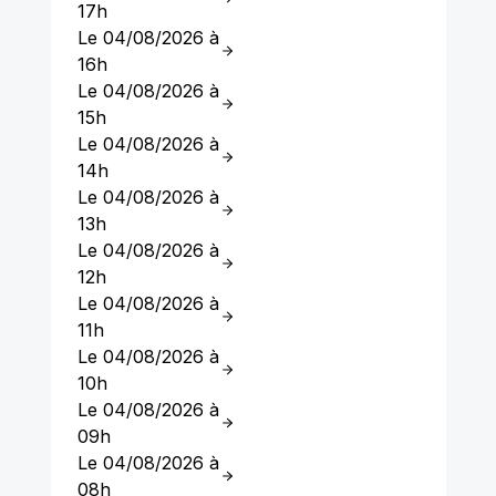
17h
Le 04/08/2026 à
16h
Le 04/08/2026 à
15h
Le 04/08/2026 à
14h
Le 04/08/2026 à
13h
Le 04/08/2026 à
12h
Le 04/08/2026 à
11h
Le 04/08/2026 à
10h
Le 04/08/2026 à
09h
Le 04/08/2026 à
08h