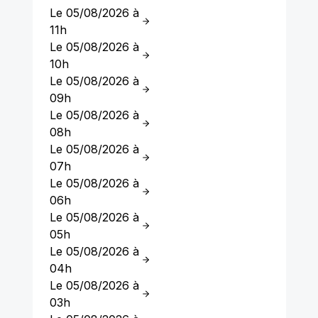
Le 05/08/2026 à
11h
Le 05/08/2026 à
10h
Le 05/08/2026 à
09h
Le 05/08/2026 à
08h
Le 05/08/2026 à
07h
Le 05/08/2026 à
06h
Le 05/08/2026 à
05h
Le 05/08/2026 à
04h
Le 05/08/2026 à
03h