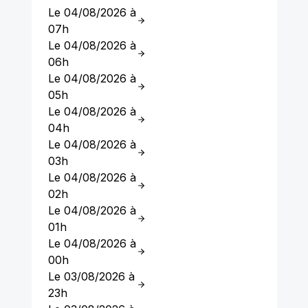
Le 04/08/2026 à
07h
Le 04/08/2026 à
06h
Le 04/08/2026 à
05h
Le 04/08/2026 à
04h
Le 04/08/2026 à
03h
Le 04/08/2026 à
02h
Le 04/08/2026 à
01h
Le 04/08/2026 à
00h
Le 03/08/2026 à
23h