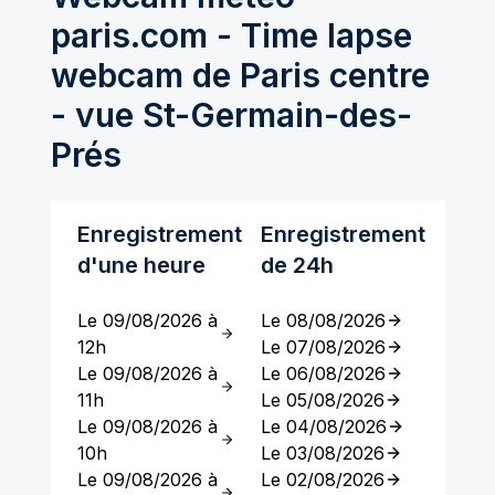
paris.com - Time lapse
webcam de Paris centre
- vue St-Germain-des-
Prés
Enregistrement
Enregistrement
d'une heure
de 24h
Le 09/08/2026 à
Le 08/08/2026
12h
Le 07/08/2026
Le 09/08/2026 à
Le 06/08/2026
11h
Le 05/08/2026
Le 09/08/2026 à
Le 04/08/2026
10h
Le 03/08/2026
Le 09/08/2026 à
Le 02/08/2026