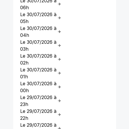
Le 30/07/2026 à
06h
Le 30/07/2026 à
05h
Le 30/07/2026 à
04h
Le 30/07/2026 à
03h
Le 30/07/2026 à
02h
Le 30/07/2026 à
01h
Le 30/07/2026 à
00h
Le 29/07/2026 à
23h
Le 29/07/2026 à
22h
Le 29/07/2026 à