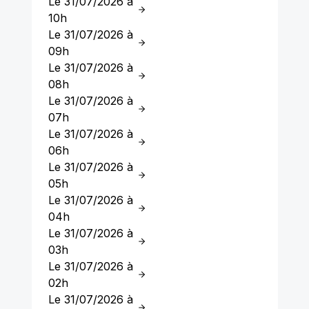
Le 31/07/2026 à
10h
Le 31/07/2026 à
09h
Le 31/07/2026 à
08h
Le 31/07/2026 à
07h
Le 31/07/2026 à
06h
Le 31/07/2026 à
05h
Le 31/07/2026 à
04h
Le 31/07/2026 à
03h
Le 31/07/2026 à
02h
Le 31/07/2026 à