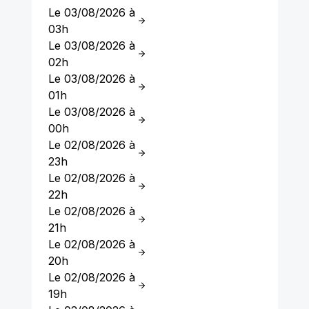
Le 03/08/2026 à
03h
Le 03/08/2026 à
02h
Le 03/08/2026 à
01h
Le 03/08/2026 à
00h
Le 02/08/2026 à
23h
Le 02/08/2026 à
22h
Le 02/08/2026 à
21h
Le 02/08/2026 à
20h
Le 02/08/2026 à
19h