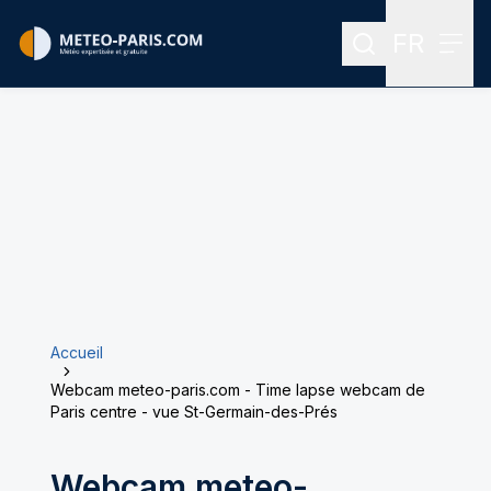
FR
Rechercher
Menu
Menu des
Accueil
Webcam meteo-paris.com - Time lapse webcam de
Paris centre - vue St-Germain-des-Prés
Webcam meteo-