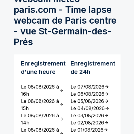
paris.com - Time lapse
webcam de Paris centre
- vue St-Germain-des-
Prés
Enregistrement
Enregistrement
d'une heure
de 24h
Le 08/08/2026 à
Le 07/08/2026
16h
Le 06/08/2026
Le 08/08/2026 à
Le 05/08/2026
15h
Le 04/08/2026
Le 08/08/2026 à
Le 03/08/2026
14h
Le 02/08/2026
Le 08/08/2026 à
Le 01/08/2026