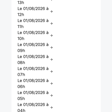
13h
Le 01/08/2026 à
12h
Le 01/08/2026 à
11h
Le 01/08/2026 à
10h
Le 01/08/2026 à
09h
Le 01/08/2026 à
08h
Le 01/08/2026 à
07h
Le 01/08/2026 à
06h
Le 01/08/2026 à
05h
Le 01/08/2026 à
04h