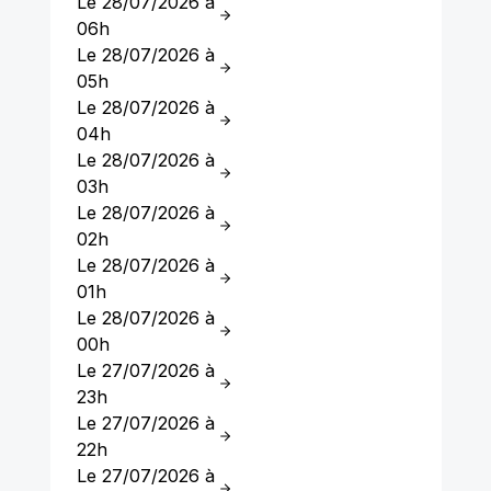
Le 28/07/2026 à
06h
Le 28/07/2026 à
05h
Le 28/07/2026 à
04h
Le 28/07/2026 à
03h
Le 28/07/2026 à
02h
Le 28/07/2026 à
01h
Le 28/07/2026 à
00h
Le 27/07/2026 à
23h
Le 27/07/2026 à
22h
Le 27/07/2026 à