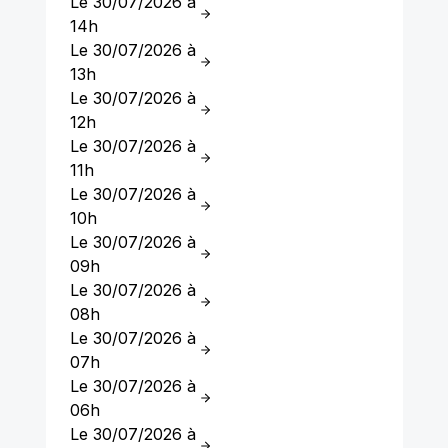
Le 30/07/2026 à
14h
Le 30/07/2026 à
13h
Le 30/07/2026 à
12h
Le 30/07/2026 à
11h
Le 30/07/2026 à
10h
Le 30/07/2026 à
09h
Le 30/07/2026 à
08h
Le 30/07/2026 à
07h
Le 30/07/2026 à
06h
Le 30/07/2026 à