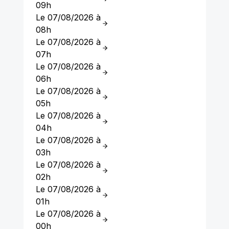
09h
Le 07/08/2026 à
08h
Le 07/08/2026 à
07h
Le 07/08/2026 à
06h
Le 07/08/2026 à
05h
Le 07/08/2026 à
04h
Le 07/08/2026 à
03h
Le 07/08/2026 à
02h
Le 07/08/2026 à
01h
Le 07/08/2026 à
00h