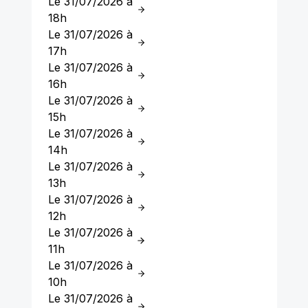
Le 31/07/2026 à
18h
Le 31/07/2026 à
17h
Le 31/07/2026 à
16h
Le 31/07/2026 à
15h
Le 31/07/2026 à
14h
Le 31/07/2026 à
13h
Le 31/07/2026 à
12h
Le 31/07/2026 à
11h
Le 31/07/2026 à
10h
Le 31/07/2026 à