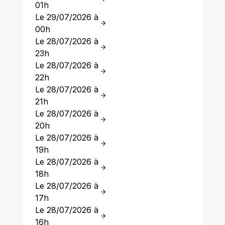
01h
Le 29/07/2026 à
00h
Le 28/07/2026 à
23h
Le 28/07/2026 à
22h
Le 28/07/2026 à
21h
Le 28/07/2026 à
20h
Le 28/07/2026 à
19h
Le 28/07/2026 à
18h
Le 28/07/2026 à
17h
Le 28/07/2026 à
16h