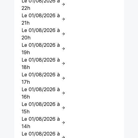
Le 01/08/2026 à
22h
Le 01/08/2026 à
21h
Le 01/08/2026 à
20h
Le 01/08/2026 à
19h
Le 01/08/2026 à
18h
Le 01/08/2026 à
17h
Le 01/08/2026 à
16h
Le 01/08/2026 à
15h
Le 01/08/2026 à
14h
Le 01/08/2026 à