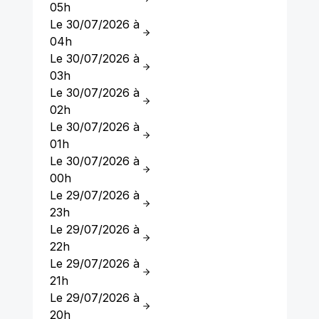
05h
Le 30/07/2026 à
04h
Le 30/07/2026 à
03h
Le 30/07/2026 à
02h
Le 30/07/2026 à
01h
Le 30/07/2026 à
00h
Le 29/07/2026 à
23h
Le 29/07/2026 à
22h
Le 29/07/2026 à
21h
Le 29/07/2026 à
20h