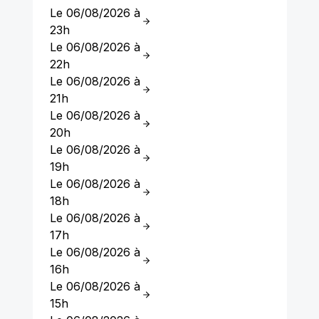
Le 06/08/2026 à
23h
Le 06/08/2026 à
22h
Le 06/08/2026 à
21h
Le 06/08/2026 à
20h
Le 06/08/2026 à
19h
Le 06/08/2026 à
18h
Le 06/08/2026 à
17h
Le 06/08/2026 à
16h
Le 06/08/2026 à
15h