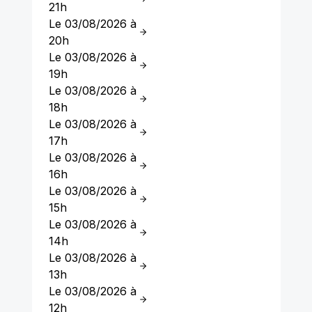
21h
Le 03/08/2026 à
20h
Le 03/08/2026 à
19h
Le 03/08/2026 à
18h
Le 03/08/2026 à
17h
Le 03/08/2026 à
16h
Le 03/08/2026 à
15h
Le 03/08/2026 à
14h
Le 03/08/2026 à
13h
Le 03/08/2026 à
12h