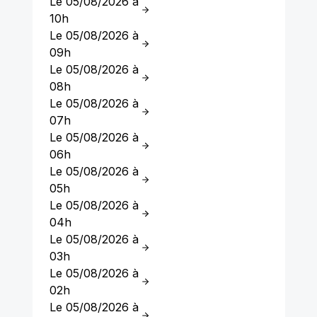
Le 05/08/2026 à
10h
Le 05/08/2026 à
09h
Le 05/08/2026 à
08h
Le 05/08/2026 à
07h
Le 05/08/2026 à
06h
Le 05/08/2026 à
05h
Le 05/08/2026 à
04h
Le 05/08/2026 à
03h
Le 05/08/2026 à
02h
Le 05/08/2026 à