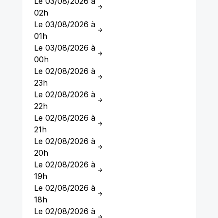
Le 03/08/2026 à
02h
Le 03/08/2026 à
01h
Le 03/08/2026 à
00h
Le 02/08/2026 à
23h
Le 02/08/2026 à
22h
Le 02/08/2026 à
21h
Le 02/08/2026 à
20h
Le 02/08/2026 à
19h
Le 02/08/2026 à
18h
Le 02/08/2026 à