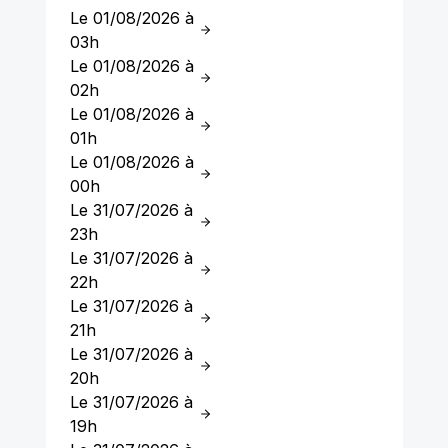
Le 01/08/2026 à
03h
Le 01/08/2026 à
02h
Le 01/08/2026 à
01h
Le 01/08/2026 à
00h
Le 31/07/2026 à
23h
Le 31/07/2026 à
22h
Le 31/07/2026 à
21h
Le 31/07/2026 à
20h
Le 31/07/2026 à
19h