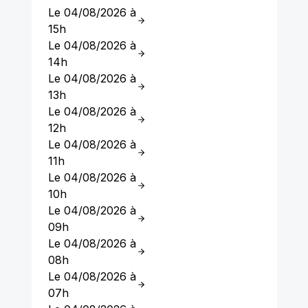
Le 04/08/2026 à
15h
Le 04/08/2026 à
14h
Le 04/08/2026 à
13h
Le 04/08/2026 à
12h
Le 04/08/2026 à
11h
Le 04/08/2026 à
10h
Le 04/08/2026 à
09h
Le 04/08/2026 à
08h
Le 04/08/2026 à
07h