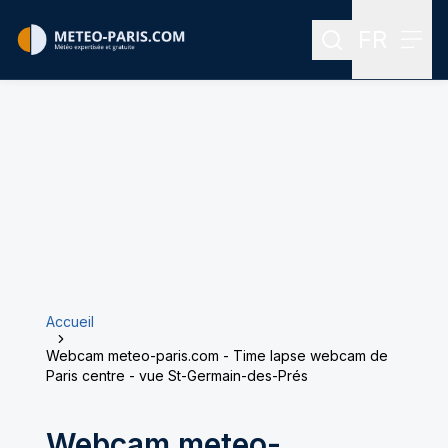
FR
Rechercher
Menu
Menu des
Accueil
Webcam meteo-paris.com - Time lapse webcam de
Paris centre - vue St-Germain-des-Prés
Webcam meteo-