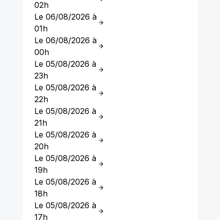
02h
Le 06/08/2026 à
01h
Le 06/08/2026 à
00h
Le 05/08/2026 à
23h
Le 05/08/2026 à
22h
Le 05/08/2026 à
21h
Le 05/08/2026 à
20h
Le 05/08/2026 à
19h
Le 05/08/2026 à
18h
Le 05/08/2026 à
17h