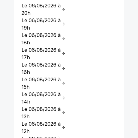
Le 06/08/2026 à
20h
Le 06/08/2026 à
19h
Le 06/08/2026 à
18h
Le 06/08/2026 à
17h
Le 06/08/2026 à
16h
Le 06/08/2026 à
15h
Le 06/08/2026 à
14h
Le 06/08/2026 à
13h
Le 06/08/2026 à
12h