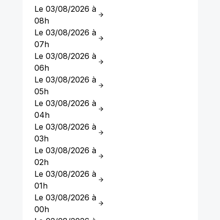
Le 03/08/2026 à
08h
Le 03/08/2026 à
07h
Le 03/08/2026 à
06h
Le 03/08/2026 à
05h
Le 03/08/2026 à
04h
Le 03/08/2026 à
03h
Le 03/08/2026 à
02h
Le 03/08/2026 à
01h
Le 03/08/2026 à
00h