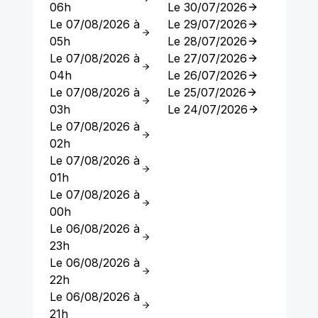
06h
Le 30/07/2026
Le 07/08/2026 à
Le 29/07/2026
05h
Le 28/07/2026
Le 07/08/2026 à
Le 27/07/2026
04h
Le 26/07/2026
Le 07/08/2026 à
Le 25/07/2026
03h
Le 24/07/2026
Le 07/08/2026 à
02h
Le 07/08/2026 à
01h
Le 07/08/2026 à
00h
Le 06/08/2026 à
23h
Le 06/08/2026 à
22h
Le 06/08/2026 à
21h