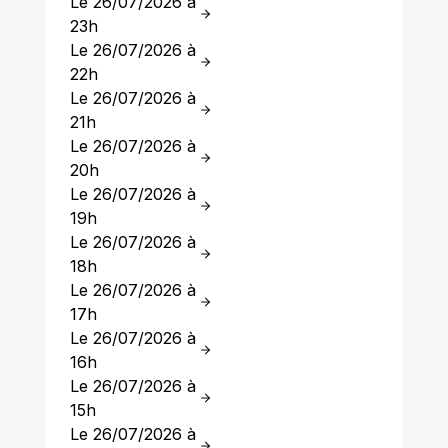
Le 26/07/2026 à
23h
Le 26/07/2026 à
22h
Le 26/07/2026 à
21h
Le 26/07/2026 à
20h
Le 26/07/2026 à
19h
Le 26/07/2026 à
18h
Le 26/07/2026 à
17h
Le 26/07/2026 à
16h
Le 26/07/2026 à
15h
Le 26/07/2026 à