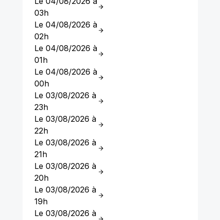
Le 04/08/2026 à
03h
Le 04/08/2026 à
02h
Le 04/08/2026 à
01h
Le 04/08/2026 à
00h
Le 03/08/2026 à
23h
Le 03/08/2026 à
22h
Le 03/08/2026 à
21h
Le 03/08/2026 à
20h
Le 03/08/2026 à
19h
Le 03/08/2026 à