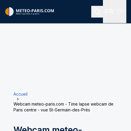
FR
Rechercher
Menu
Menu des
Accueil
Webcam meteo-paris.com - Time lapse webcam de
Paris centre - vue St-Germain-des-Prés
Webcam meteo-