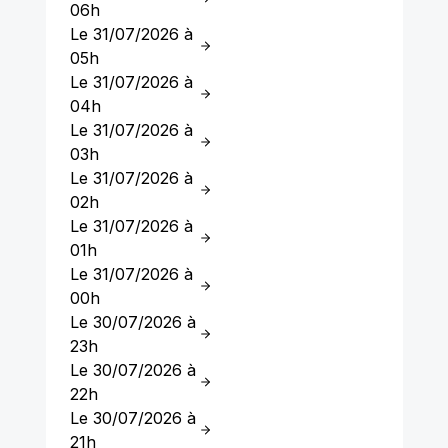
06h
Le 31/07/2026 à
05h
Le 31/07/2026 à
04h
Le 31/07/2026 à
03h
Le 31/07/2026 à
02h
Le 31/07/2026 à
01h
Le 31/07/2026 à
00h
Le 30/07/2026 à
23h
Le 30/07/2026 à
22h
Le 30/07/2026 à
21h