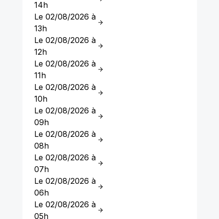
14h
Le 02/08/2026 à
13h
Le 02/08/2026 à
12h
Le 02/08/2026 à
11h
Le 02/08/2026 à
10h
Le 02/08/2026 à
09h
Le 02/08/2026 à
08h
Le 02/08/2026 à
07h
Le 02/08/2026 à
06h
Le 02/08/2026 à
05h