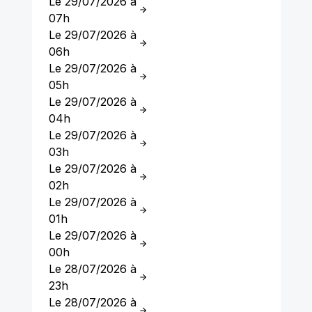
Le 29/07/2026 à
07h
Le 29/07/2026 à
06h
Le 29/07/2026 à
05h
Le 29/07/2026 à
04h
Le 29/07/2026 à
03h
Le 29/07/2026 à
02h
Le 29/07/2026 à
01h
Le 29/07/2026 à
00h
Le 28/07/2026 à
23h
Le 28/07/2026 à