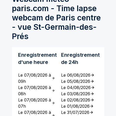
paris.com - Time lapse
webcam de Paris centre
- vue St-Germain-des-
Prés
Enregistrement
Enregistrement
d'une heure
de 24h
Le 07/08/2026 à
Le 06/08/2026
09h
Le 05/08/2026
Le 07/08/2026 à
Le 04/08/2026
08h
Le 03/08/2026
Le 07/08/2026 à
Le 02/08/2026
07h
Le 01/08/2026
Le 07/08/2026 à
Le 31/07/2026