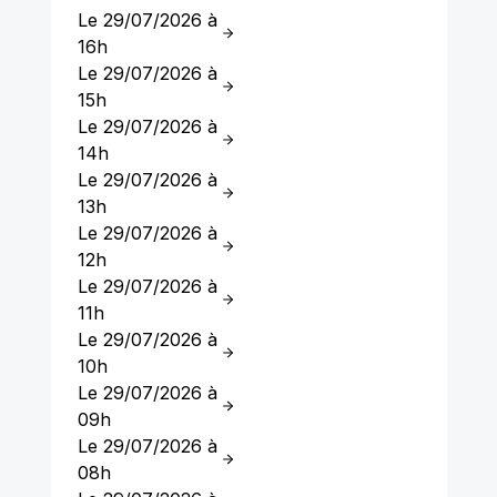
Le 29/07/2026 à
16h
Le 29/07/2026 à
15h
Le 29/07/2026 à
14h
Le 29/07/2026 à
13h
Le 29/07/2026 à
12h
Le 29/07/2026 à
11h
Le 29/07/2026 à
10h
Le 29/07/2026 à
09h
Le 29/07/2026 à
08h