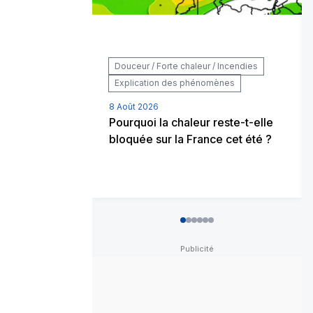
Douceur / Forte chaleur / Incendies
Explication des phénomènes
8 Août 2026
Pourquoi la chaleur reste-t-elle
bloquée sur la France cet été ?
0
1
2
3
4
5