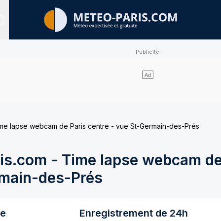
Sites expertisés
e lapse webcam de Paris centre - vue St-Germain-des-Prés
s.com - Time lapse webcam de
rmain-des-Prés
re
Enregistrement de 24h