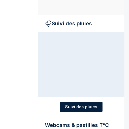
Suivi des pluies
Suivi des pluies
Webcams & pastilles T°C