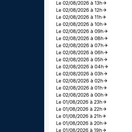
Le 02/08/2026 à 13h
Le 02/08/2026 à 12h
Le 02/08/2026 à 11h
Le 02/08/2026 à 10h
Le 02/08/2026 à 09h
Le 02/08/2026 à 08h
Le 02/08/2026 à 07h
Le 02/08/2026 à 06h
Le 02/08/2026 à 05h
Le 02/08/2026 à 04h
Le 02/08/2026 à 03h
Le 02/08/2026 à 02h
Le 02/08/2026 à 01h
Le 02/08/2026 à 00h
Le 01/08/2026 à 23h
Le 01/08/2026 à 22h
Le 01/08/2026 à 21h
Le 01/08/2026 à 20h
Le 01/08/2026 à 19h