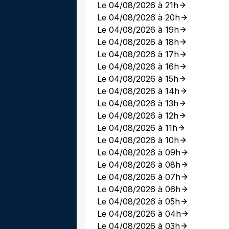
Le 04/08/2026 à 21h
Le 04/08/2026 à 20h
Le 04/08/2026 à 19h
Le 04/08/2026 à 18h
Le 04/08/2026 à 17h
Le 04/08/2026 à 16h
Le 04/08/2026 à 15h
Le 04/08/2026 à 14h
Le 04/08/2026 à 13h
Le 04/08/2026 à 12h
Le 04/08/2026 à 11h
Le 04/08/2026 à 10h
Le 04/08/2026 à 09h
Le 04/08/2026 à 08h
Le 04/08/2026 à 07h
Le 04/08/2026 à 06h
Le 04/08/2026 à 05h
Le 04/08/2026 à 04h
Le 04/08/2026 à 03h