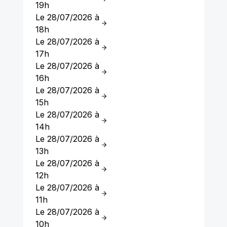
19h
Le 28/07/2026 à
18h
Le 28/07/2026 à
17h
Le 28/07/2026 à
16h
Le 28/07/2026 à
15h
Le 28/07/2026 à
14h
Le 28/07/2026 à
13h
Le 28/07/2026 à
12h
Le 28/07/2026 à
11h
Le 28/07/2026 à
10h