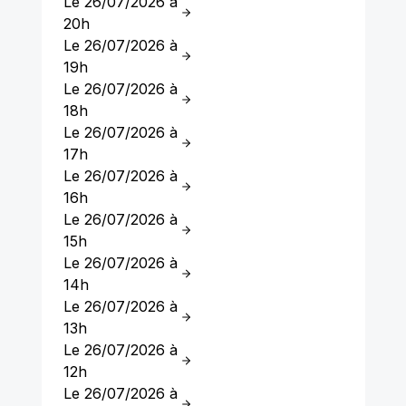
Le 26/07/2026 à
20h
Le 26/07/2026 à
19h
Le 26/07/2026 à
18h
Le 26/07/2026 à
17h
Le 26/07/2026 à
16h
Le 26/07/2026 à
15h
Le 26/07/2026 à
14h
Le 26/07/2026 à
13h
Le 26/07/2026 à
12h
Le 26/07/2026 à