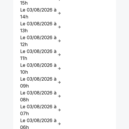
15h
Le 03/08/2026 à
14h
Le 03/08/2026 à
13h
Le 03/08/2026 à
12h
Le 03/08/2026 à
11h
Le 03/08/2026 à
10h
Le 03/08/2026 à
09h
Le 03/08/2026 à
08h
Le 03/08/2026 à
07h
Le 03/08/2026 à
06h