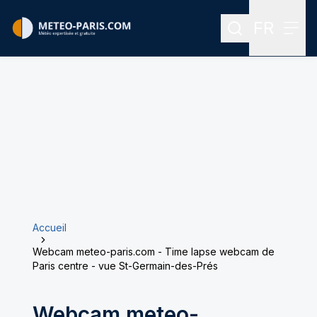
FR
Rechercher
Menu
Menu des
Accueil
Webcam meteo-paris.com - Time lapse webcam de
Paris centre - vue St-Germain-des-Prés
Webcam meteo-