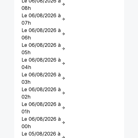
Le 06/08/2026 à
08h
Le 06/08/2026 à
07h
Le 06/08/2026 à
06h
Le 06/08/2026 à
05h
Le 06/08/2026 à
04h
Le 06/08/2026 à
03h
Le 06/08/2026 à
02h
Le 06/08/2026 à
01h
Le 06/08/2026 à
00h
Le 05/08/2026 à