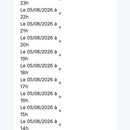
23h
Le 05/08/2026 à
22h
Le 05/08/2026 à
21h
Le 05/08/2026 à
20h
Le 05/08/2026 à
19h
Le 05/08/2026 à
18h
Le 05/08/2026 à
17h
Le 05/08/2026 à
16h
Le 05/08/2026 à
15h
Le 05/08/2026 à
14h