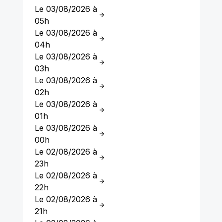
Le 03/08/2026 à
05h
Le 03/08/2026 à
04h
Le 03/08/2026 à
03h
Le 03/08/2026 à
02h
Le 03/08/2026 à
01h
Le 03/08/2026 à
00h
Le 02/08/2026 à
23h
Le 02/08/2026 à
22h
Le 02/08/2026 à
21h