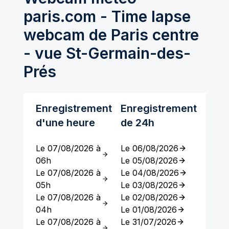
paris.com - Time lapse
webcam de Paris centre
- vue St-Germain-des-
Prés
Enregistrement
Enregistrement
d'une heure
de 24h
Le 07/08/2026 à
Le 06/08/2026
06h
Le 05/08/2026
Le 07/08/2026 à
Le 04/08/2026
05h
Le 03/08/2026
Le 07/08/2026 à
Le 02/08/2026
04h
Le 01/08/2026
Le 07/08/2026 à
Le 31/07/2026