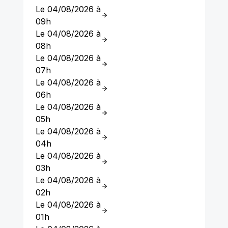
Le 04/08/2026 à
09h
Le 04/08/2026 à
08h
Le 04/08/2026 à
07h
Le 04/08/2026 à
06h
Le 04/08/2026 à
05h
Le 04/08/2026 à
04h
Le 04/08/2026 à
03h
Le 04/08/2026 à
02h
Le 04/08/2026 à
01h