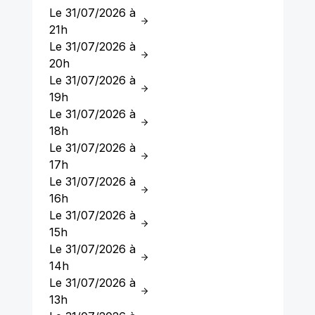
Le 31/07/2026 à
21h
Le 31/07/2026 à
20h
Le 31/07/2026 à
19h
Le 31/07/2026 à
18h
Le 31/07/2026 à
17h
Le 31/07/2026 à
16h
Le 31/07/2026 à
15h
Le 31/07/2026 à
14h
Le 31/07/2026 à
13h