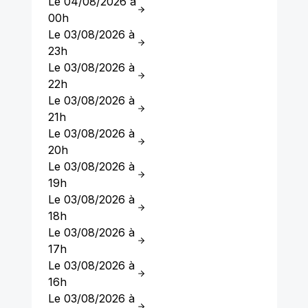
Le 04/08/2026 à
00h
Le 03/08/2026 à
23h
Le 03/08/2026 à
22h
Le 03/08/2026 à
21h
Le 03/08/2026 à
20h
Le 03/08/2026 à
19h
Le 03/08/2026 à
18h
Le 03/08/2026 à
17h
Le 03/08/2026 à
16h
Le 03/08/2026 à