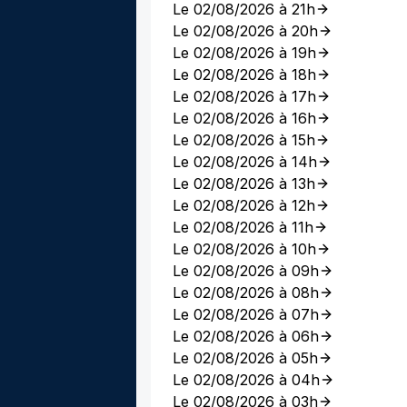
Le 02/08/2026 à 21h
Le 02/08/2026 à 20h
Le 02/08/2026 à 19h
Le 02/08/2026 à 18h
Le 02/08/2026 à 17h
Le 02/08/2026 à 16h
Le 02/08/2026 à 15h
Le 02/08/2026 à 14h
Le 02/08/2026 à 13h
Le 02/08/2026 à 12h
Le 02/08/2026 à 11h
Le 02/08/2026 à 10h
Le 02/08/2026 à 09h
Le 02/08/2026 à 08h
Le 02/08/2026 à 07h
Le 02/08/2026 à 06h
Le 02/08/2026 à 05h
Le 02/08/2026 à 04h
Le 02/08/2026 à 03h