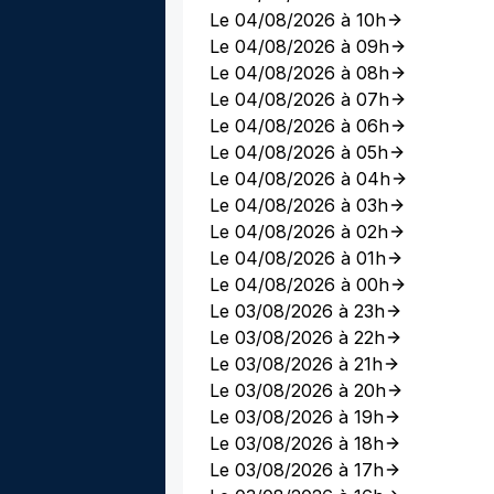
Le 04/08/2026 à 10h
Le 04/08/2026 à 09h
Le 04/08/2026 à 08h
Le 04/08/2026 à 07h
Le 04/08/2026 à 06h
Le 04/08/2026 à 05h
Le 04/08/2026 à 04h
Le 04/08/2026 à 03h
Le 04/08/2026 à 02h
Le 04/08/2026 à 01h
Le 04/08/2026 à 00h
Le 03/08/2026 à 23h
Le 03/08/2026 à 22h
Le 03/08/2026 à 21h
Le 03/08/2026 à 20h
Le 03/08/2026 à 19h
Le 03/08/2026 à 18h
Le 03/08/2026 à 17h