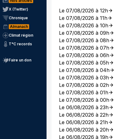
Nos articles
X (Twitter)
Le 07/08/2026 à 12h
Le 07/08/2026 à 11h
Chronique
Le 07/08/2026 à 10h
Almanach
Le 07/08/2026 à 09h
Climat région
Le 07/08/2026 à 08h
T°C records
Le 07/08/2026 à 07h
Le 07/08/2026 à 06h
Faire un don
Le 07/08/2026 à 05h
Le 07/08/2026 à 04h
Le 07/08/2026 à 03h
Le 07/08/2026 à 02h
Le 07/08/2026 à 01h
Le 07/08/2026 à 00h
Le 06/08/2026 à 23h
Le 06/08/2026 à 22h
Le 06/08/2026 à 21h
Le 06/08/2026 à 20h
Le 06/08/2026 à 19h