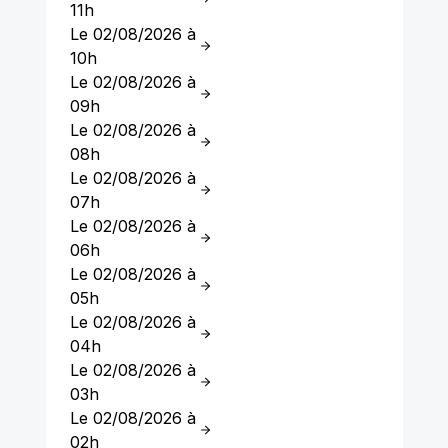
11h
Le 02/08/2026 à
10h
Le 02/08/2026 à
09h
Le 02/08/2026 à
08h
Le 02/08/2026 à
07h
Le 02/08/2026 à
06h
Le 02/08/2026 à
05h
Le 02/08/2026 à
04h
Le 02/08/2026 à
03h
Le 02/08/2026 à
02h