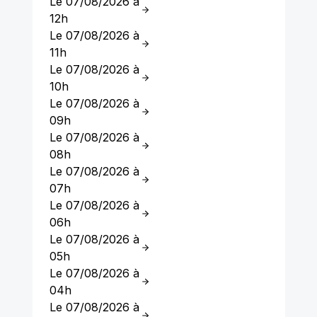
Le 07/08/2026 à
12h
Le 07/08/2026 à
11h
Le 07/08/2026 à
10h
Le 07/08/2026 à
09h
Le 07/08/2026 à
08h
Le 07/08/2026 à
07h
Le 07/08/2026 à
06h
Le 07/08/2026 à
05h
Le 07/08/2026 à
04h
Le 07/08/2026 à