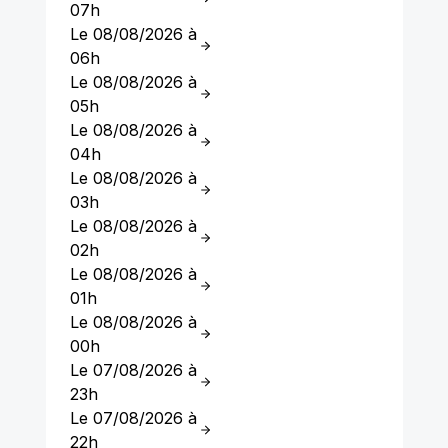
07h
Le 08/08/2026 à
06h
Le 08/08/2026 à
05h
Le 08/08/2026 à
04h
Le 08/08/2026 à
03h
Le 08/08/2026 à
02h
Le 08/08/2026 à
01h
Le 08/08/2026 à
00h
Le 07/08/2026 à
23h
Le 07/08/2026 à
22h