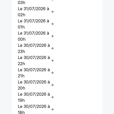
03h
Le 31/07/2026 à
02h
Le 31/07/2026 à
01h
Le 31/07/2026 à
00h
Le 30/07/2026 à
23h
Le 30/07/2026 à
22h
Le 30/07/2026 à
21h
Le 30/07/2026 à
20h
Le 30/07/2026 à
19h
Le 30/07/2026 à
18h