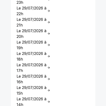
23h
Le 29/07/2026 à
22h
Le 29/07/2026 à
21h
Le 29/07/2026 à
20h
Le 29/07/2026 à
19h
Le 29/07/2026 à
18h
Le 29/07/2026 à
17h
Le 29/07/2026 à
16h
Le 29/07/2026 à
15h
Le 29/07/2026 à
14h