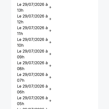
Le 29/07/2026 à
13h
Le 29/07/2026 à
12h
Le 29/07/2026 à
11h
Le 29/07/2026 à
10h
Le 29/07/2026 à
09h
Le 29/07/2026 à
08h
Le 29/07/2026 à
07h
Le 29/07/2026 à
06h
Le 29/07/2026 à
05h