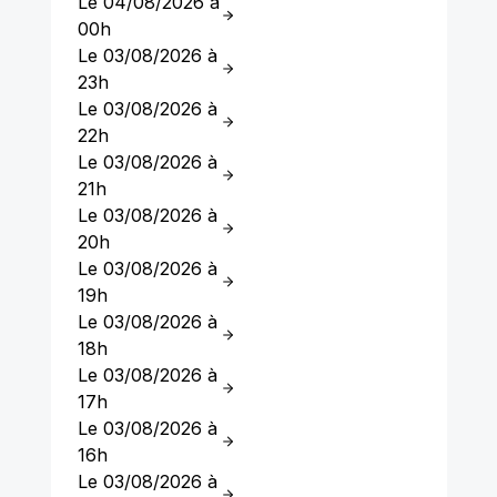
Le 04/08/2026 à
00h
Le 03/08/2026 à
23h
Le 03/08/2026 à
22h
Le 03/08/2026 à
21h
Le 03/08/2026 à
20h
Le 03/08/2026 à
19h
Le 03/08/2026 à
18h
Le 03/08/2026 à
17h
Le 03/08/2026 à
16h
Le 03/08/2026 à