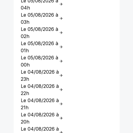
Le 05/08/2026 à
04h
Le 05/08/2026 à
03h
Le 05/08/2026 à
02h
Le 05/08/2026 à
01h
Le 05/08/2026 à
00h
Le 04/08/2026 à
23h
Le 04/08/2026 à
22h
Le 04/08/2026 à
21h
Le 04/08/2026 à
20h
Le 04/08/2026 à