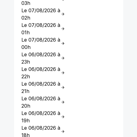
03h
Le 07/08/2026 à
02h
Le 07/08/2026 à
01h
Le 07/08/2026 à
00h
Le 06/08/2026 à
23h
Le 06/08/2026 à
22h
Le 06/08/2026 à
21h
Le 06/08/2026 à
20h
Le 06/08/2026 à
19h
Le 06/08/2026 à
18h