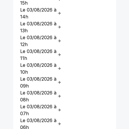
15h
Le 03/08/2026 à
14h
Le 03/08/2026 à
13h
Le 03/08/2026 à
12h
Le 03/08/2026 à
11h
Le 03/08/2026 à
10h
Le 03/08/2026 à
09h
Le 03/08/2026 à
08h
Le 03/08/2026 à
07h
Le 03/08/2026 à
06h