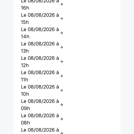
Le 08/08/2026 à
16h
Le 08/08/2026 à
15h
Le 08/08/2026 à
14h
Le 08/08/2026 à
13h
Le 08/08/2026 à
12h
Le 08/08/2026 à
11h
Le 08/08/2026 à
10h
Le 08/08/2026 à
09h
Le 08/08/2026 à
08h
Le 08/08/2026 à