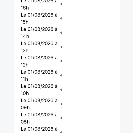
Le 01/08/2026 à
16h
Le 01/08/2026 à
15h
Le 01/08/2026 à
14h
Le 01/08/2026 à
13h
Le 01/08/2026 à
12h
Le 01/08/2026 à
11h
Le 01/08/2026 à
10h
Le 01/08/2026 à
09h
Le 01/08/2026 à
08h
Le 01/08/2026 à