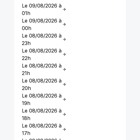
Le 09/08/2026 à
01h
Le 09/08/2026 à
00h
Le 08/08/2026 à
23h
Le 08/08/2026 à
22h
Le 08/08/2026 à
21h
Le 08/08/2026 à
20h
Le 08/08/2026 à
19h
Le 08/08/2026 à
18h
Le 08/08/2026 à
17h