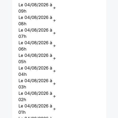
Le 04/08/2026 à
09h
Le 04/08/2026 à
08h
Le 04/08/2026 à
07h
Le 04/08/2026 à
06h
Le 04/08/2026 à
05h
Le 04/08/2026 à
04h
Le 04/08/2026 à
03h
Le 04/08/2026 à
02h
Le 04/08/2026 à
01h