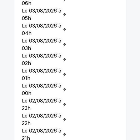
06h
Le 03/08/2026 à
05h
Le 03/08/2026 à
04h
Le 03/08/2026 à
03h
Le 03/08/2026 à
02h
Le 03/08/2026 à
01h
Le 03/08/2026 à
00h
Le 02/08/2026 à
23h
Le 02/08/2026 à
22h
Le 02/08/2026 à
21h