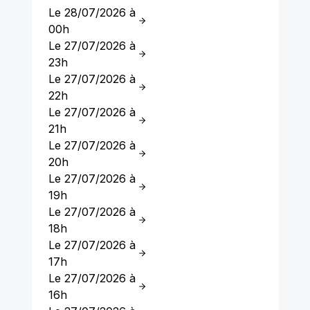
Le 28/07/2026 à
00h
Le 27/07/2026 à
23h
Le 27/07/2026 à
22h
Le 27/07/2026 à
21h
Le 27/07/2026 à
20h
Le 27/07/2026 à
19h
Le 27/07/2026 à
18h
Le 27/07/2026 à
17h
Le 27/07/2026 à
16h