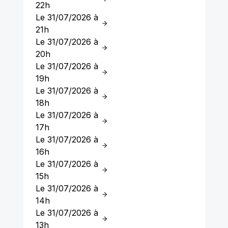
22h
Le 31/07/2026 à
21h
Le 31/07/2026 à
20h
Le 31/07/2026 à
19h
Le 31/07/2026 à
18h
Le 31/07/2026 à
17h
Le 31/07/2026 à
16h
Le 31/07/2026 à
15h
Le 31/07/2026 à
14h
Le 31/07/2026 à
13h