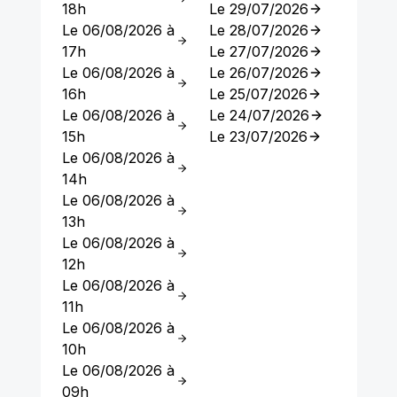
18h
Le 29/07/2026
Le 06/08/2026 à
Le 28/07/2026
17h
Le 27/07/2026
Le 06/08/2026 à
Le 26/07/2026
16h
Le 25/07/2026
Le 06/08/2026 à
Le 24/07/2026
15h
Le 23/07/2026
Le 06/08/2026 à
14h
Le 06/08/2026 à
13h
Le 06/08/2026 à
12h
Le 06/08/2026 à
11h
Le 06/08/2026 à
10h
Le 06/08/2026 à
09h