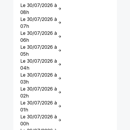
Le 30/07/2026 à
08h
Le 30/07/2026 à
07h
Le 30/07/2026 à
06h
Le 30/07/2026 à
05h
Le 30/07/2026 à
04h
Le 30/07/2026 à
03h
Le 30/07/2026 à
02h
Le 30/07/2026 à
01h
Le 30/07/2026 à
00h