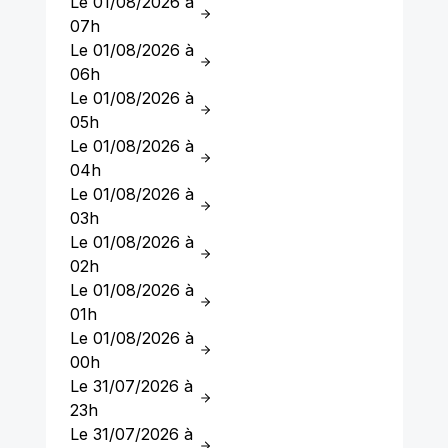
Le 01/08/2026 à
07h
Le 01/08/2026 à
06h
Le 01/08/2026 à
05h
Le 01/08/2026 à
04h
Le 01/08/2026 à
03h
Le 01/08/2026 à
02h
Le 01/08/2026 à
01h
Le 01/08/2026 à
00h
Le 31/07/2026 à
23h
Le 31/07/2026 à