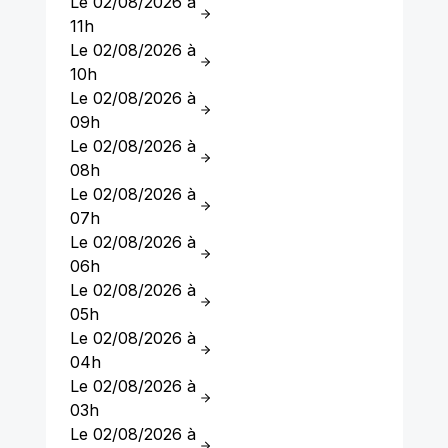
Le 02/08/2026 à
11h
Le 02/08/2026 à
10h
Le 02/08/2026 à
09h
Le 02/08/2026 à
08h
Le 02/08/2026 à
07h
Le 02/08/2026 à
06h
Le 02/08/2026 à
05h
Le 02/08/2026 à
04h
Le 02/08/2026 à
03h
Le 02/08/2026 à