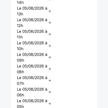
14h
Le 05/08/2026 à
13h
Le 05/08/2026 à
12h
Le 05/08/2026 à
11h
Le 05/08/2026 à
10h
Le 05/08/2026 à
09h
Le 05/08/2026 à
08h
Le 05/08/2026 à
07h
Le 05/08/2026 à
06h
Le 05/08/2026 à
05h