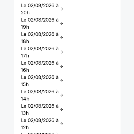
Le 02/08/2026 à
20h
Le 02/08/2026 à
19h
Le 02/08/2026 à
18h
Le 02/08/2026 à
17h
Le 02/08/2026 à
16h
Le 02/08/2026 à
15h
Le 02/08/2026 à
14h
Le 02/08/2026 à
13h
Le 02/08/2026 à
12h