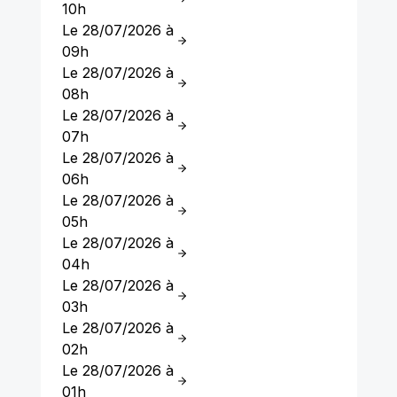
10h
Le 28/07/2026 à
09h
Le 28/07/2026 à
08h
Le 28/07/2026 à
07h
Le 28/07/2026 à
06h
Le 28/07/2026 à
05h
Le 28/07/2026 à
04h
Le 28/07/2026 à
03h
Le 28/07/2026 à
02h
Le 28/07/2026 à
01h