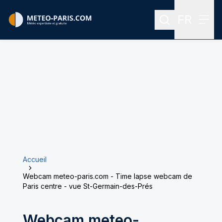
FR
Rechercher
Menu
Menu des
Accueil
Webcam meteo-paris.com - Time lapse webcam de
Paris centre - vue St-Germain-des-Prés
Webcam meteo-