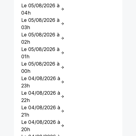
Le 05/08/2026 à
04h
Le 05/08/2026 à
03h
Le 05/08/2026 à
02h
Le 05/08/2026 à
01h
Le 05/08/2026 à
00h
Le 04/08/2026 à
23h
Le 04/08/2026 à
22h
Le 04/08/2026 à
21h
Le 04/08/2026 à
20h