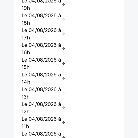
Le 04/08/2026 à
19h
Le 04/08/2026 à
18h
Le 04/08/2026 à
17h
Le 04/08/2026 à
16h
Le 04/08/2026 à
15h
Le 04/08/2026 à
14h
Le 04/08/2026 à
13h
Le 04/08/2026 à
12h
Le 04/08/2026 à
11h
Le 04/08/2026 à