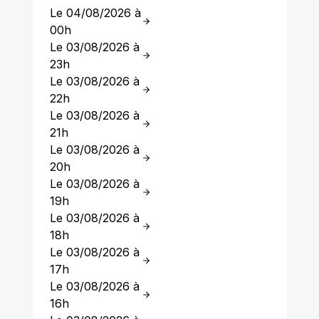
Le 04/08/2026 à
00h
Le 03/08/2026 à
23h
Le 03/08/2026 à
22h
Le 03/08/2026 à
21h
Le 03/08/2026 à
20h
Le 03/08/2026 à
19h
Le 03/08/2026 à
18h
Le 03/08/2026 à
17h
Le 03/08/2026 à
16h