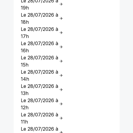
Le 28/07/2026 à
19h
Le 28/07/2026 à
18h
Le 28/07/2026 à
17h
Le 28/07/2026 à
16h
Le 28/07/2026 à
15h
Le 28/07/2026 à
14h
Le 28/07/2026 à
13h
Le 28/07/2026 à
12h
Le 28/07/2026 à
11h
Le 28/07/2026 à