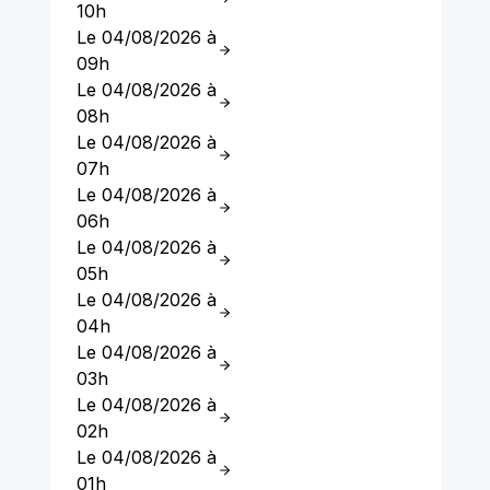
10h
Le 04/08/2026 à
09h
Le 04/08/2026 à
08h
Le 04/08/2026 à
07h
Le 04/08/2026 à
06h
Le 04/08/2026 à
05h
Le 04/08/2026 à
04h
Le 04/08/2026 à
03h
Le 04/08/2026 à
02h
Le 04/08/2026 à
01h