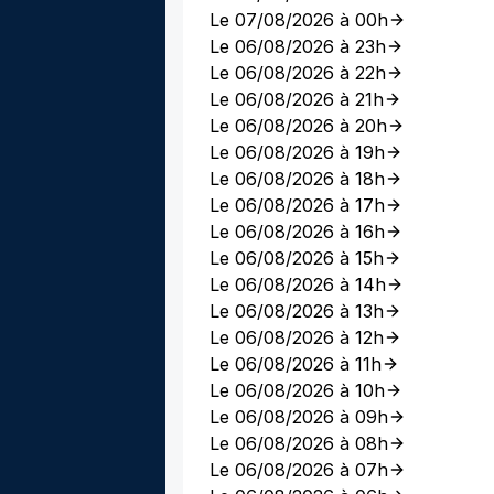
Le 07/08/2026 à 00h
Le 06/08/2026 à 23h
Le 06/08/2026 à 22h
Le 06/08/2026 à 21h
Le 06/08/2026 à 20h
Le 06/08/2026 à 19h
Le 06/08/2026 à 18h
Le 06/08/2026 à 17h
Le 06/08/2026 à 16h
Le 06/08/2026 à 15h
Le 06/08/2026 à 14h
Le 06/08/2026 à 13h
Le 06/08/2026 à 12h
Le 06/08/2026 à 11h
Le 06/08/2026 à 10h
Le 06/08/2026 à 09h
Le 06/08/2026 à 08h
Le 06/08/2026 à 07h