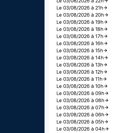
Le 03/08/2026 à 22h
Le 03/08/2026 à 21h
Le 03/08/2026 à 20h
Le 03/08/2026 à 19h
Le 03/08/2026 à 18h
Le 03/08/2026 à 17h
Le 03/08/2026 à 16h
Le 03/08/2026 à 15h
Le 03/08/2026 à 14h
Le 03/08/2026 à 13h
Le 03/08/2026 à 12h
Le 03/08/2026 à 11h
Le 03/08/2026 à 10h
Le 03/08/2026 à 09h
Le 03/08/2026 à 08h
Le 03/08/2026 à 07h
Le 03/08/2026 à 06h
Le 03/08/2026 à 05h
Le 03/08/2026 à 04h