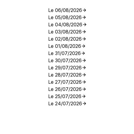
Le 06/08/2026
Le 05/08/2026
Le 04/08/2026
Le 03/08/2026
Le 02/08/2026
Le 01/08/2026
Le 31/07/2026
Le 30/07/2026
Le 29/07/2026
Le 28/07/2026
Le 27/07/2026
Le 26/07/2026
Le 25/07/2026
Le 24/07/2026