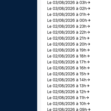
Le 03/08/2026 à 03h
Le 03/08/2026 à 02h
Le 03/08/2026 à 01h
Le 03/08/2026 à 00h
Le 02/08/2026 à 23h
Le 02/08/2026 à 22h
Le 02/08/2026 à 21h
Le 02/08/2026 à 20h
Le 02/08/2026 à 19h
Le 02/08/2026 à 18h
Le 02/08/2026 à 17h
Le 02/08/2026 à 16h
Le 02/08/2026 à 15h
Le 02/08/2026 à 14h
Le 02/08/2026 à 13h
Le 02/08/2026 à 12h
Le 02/08/2026 à 11h
Le 02/08/2026 à 10h
Le 02/08/2026 à 09h