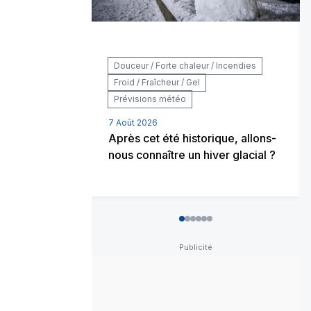
Douceur / Forte chaleur / Incendies
Froid / Fraîcheur / Gel
Prévisions météo
7 Août 2026
Après cet été historique, allons-
nous connaître un hiver glacial ?
0
1
2
3
4
5