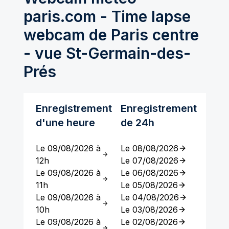
paris.com - Time lapse
webcam de Paris centre
- vue St-Germain-des-
Prés
Enregistrement
Enregistrement
d'une heure
de 24h
Le 09/08/2026 à
Le 08/08/2026
12h
Le 07/08/2026
Le 09/08/2026 à
Le 06/08/2026
11h
Le 05/08/2026
Le 09/08/2026 à
Le 04/08/2026
10h
Le 03/08/2026
Le 09/08/2026 à
Le 02/08/2026