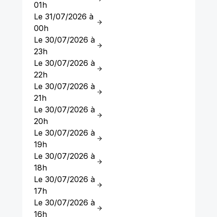
01h
Le 31/07/2026 à
00h
Le 30/07/2026 à
23h
Le 30/07/2026 à
22h
Le 30/07/2026 à
21h
Le 30/07/2026 à
20h
Le 30/07/2026 à
19h
Le 30/07/2026 à
18h
Le 30/07/2026 à
17h
Le 30/07/2026 à
16h