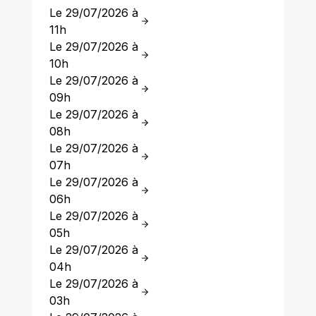
Le 29/07/2026 à
11h
Le 29/07/2026 à
10h
Le 29/07/2026 à
09h
Le 29/07/2026 à
08h
Le 29/07/2026 à
07h
Le 29/07/2026 à
06h
Le 29/07/2026 à
05h
Le 29/07/2026 à
04h
Le 29/07/2026 à
03h