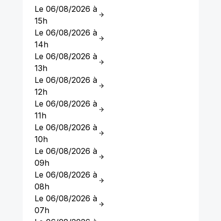
Le 06/08/2026 à
15h
Le 06/08/2026 à
14h
Le 06/08/2026 à
13h
Le 06/08/2026 à
12h
Le 06/08/2026 à
11h
Le 06/08/2026 à
10h
Le 06/08/2026 à
09h
Le 06/08/2026 à
08h
Le 06/08/2026 à
07h