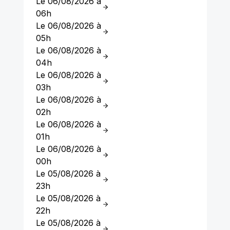
Le 06/08/2026 à
06h
Le 06/08/2026 à
05h
Le 06/08/2026 à
04h
Le 06/08/2026 à
03h
Le 06/08/2026 à
02h
Le 06/08/2026 à
01h
Le 06/08/2026 à
00h
Le 05/08/2026 à
23h
Le 05/08/2026 à
22h
Le 05/08/2026 à