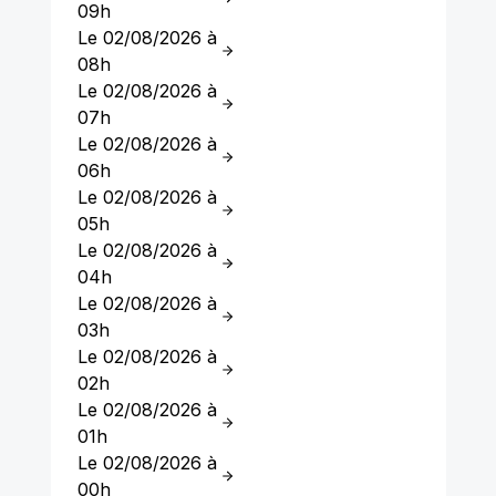
09h
Le 02/08/2026 à
08h
Le 02/08/2026 à
07h
Le 02/08/2026 à
06h
Le 02/08/2026 à
05h
Le 02/08/2026 à
04h
Le 02/08/2026 à
03h
Le 02/08/2026 à
02h
Le 02/08/2026 à
01h
Le 02/08/2026 à
00h