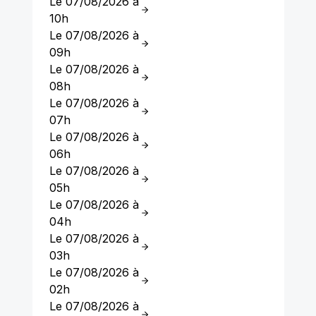
Le 07/08/2026 à
10h
Le 07/08/2026 à
09h
Le 07/08/2026 à
08h
Le 07/08/2026 à
07h
Le 07/08/2026 à
06h
Le 07/08/2026 à
05h
Le 07/08/2026 à
04h
Le 07/08/2026 à
03h
Le 07/08/2026 à
02h
Le 07/08/2026 à