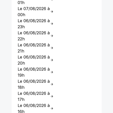
01h
Le 07/08/2026 à
00h
Le 06/08/2026 à
23h
Le 06/08/2026 à
22h
Le 06/08/2026 à
21h
Le 06/08/2026 à
20h
Le 06/08/2026 à
19h
Le 06/08/2026 à
18h
Le 06/08/2026 à
17h
Le 06/08/2026 à
16h