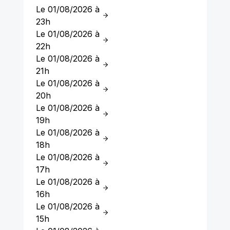
Le 01/08/2026 à
23h
Le 01/08/2026 à
22h
Le 01/08/2026 à
21h
Le 01/08/2026 à
20h
Le 01/08/2026 à
19h
Le 01/08/2026 à
18h
Le 01/08/2026 à
17h
Le 01/08/2026 à
16h
Le 01/08/2026 à
15h