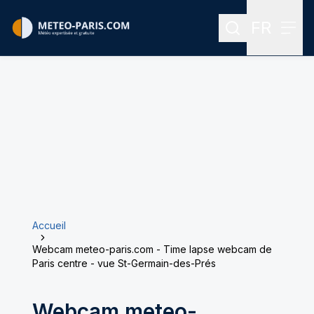
FR
Rechercher
Menu
Menu des
Accueil
Webcam meteo-paris.com - Time lapse webcam de
Paris centre - vue St-Germain-des-Prés
Webcam meteo-