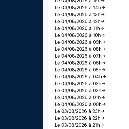
Le 04/08/2026 à 15h
Le 04/08/2026 à 14h
Le 04/08/2026 à 13h
Le 04/08/2026 à 12h
Le 04/08/2026 à 11h
Le 04/08/2026 à 10h
Le 04/08/2026 à 09h
Le 04/08/2026 à 08h
Le 04/08/2026 à 07h
Le 04/08/2026 à 06h
Le 04/08/2026 à 05h
Le 04/08/2026 à 04h
Le 04/08/2026 à 03h
Le 04/08/2026 à 02h
Le 04/08/2026 à 01h
Le 04/08/2026 à 00h
Le 03/08/2026 à 23h
Le 03/08/2026 à 22h
Le 03/08/2026 à 21h