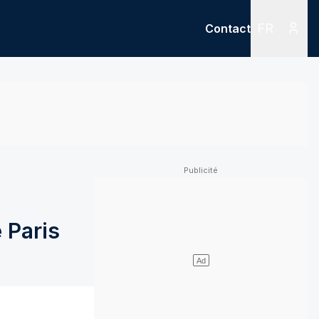
FR
Contact
Menu
Menu des
 Paris