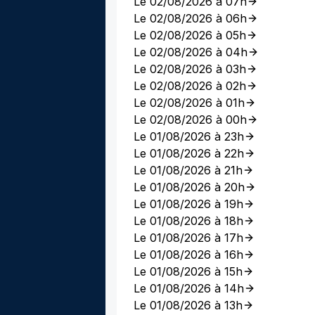
Le 02/08/2026 à 07h
Le 02/08/2026 à 06h
Le 02/08/2026 à 05h
Le 02/08/2026 à 04h
Le 02/08/2026 à 03h
Le 02/08/2026 à 02h
Le 02/08/2026 à 01h
Le 02/08/2026 à 00h
Le 01/08/2026 à 23h
Le 01/08/2026 à 22h
Le 01/08/2026 à 21h
Le 01/08/2026 à 20h
Le 01/08/2026 à 19h
Le 01/08/2026 à 18h
Le 01/08/2026 à 17h
Le 01/08/2026 à 16h
Le 01/08/2026 à 15h
Le 01/08/2026 à 14h
Le 01/08/2026 à 13h