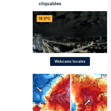
cliquables
19.3°C
Webcams locales