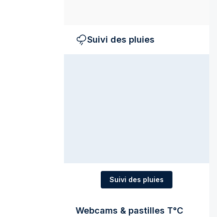
Suivi des pluies
Suivi des pluies
Webcams & pastilles T°C