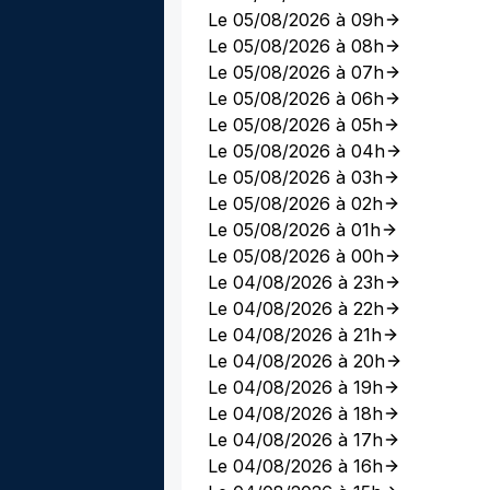
Le 05/08/2026 à 09h
Le 05/08/2026 à 08h
Le 05/08/2026 à 07h
Le 05/08/2026 à 06h
Le 05/08/2026 à 05h
Le 05/08/2026 à 04h
Le 05/08/2026 à 03h
Le 05/08/2026 à 02h
Le 05/08/2026 à 01h
Le 05/08/2026 à 00h
Le 04/08/2026 à 23h
Le 04/08/2026 à 22h
Le 04/08/2026 à 21h
Le 04/08/2026 à 20h
Le 04/08/2026 à 19h
Le 04/08/2026 à 18h
Le 04/08/2026 à 17h
Le 04/08/2026 à 16h