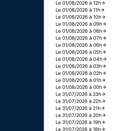
Le 01/08/2026 à 12h
Le 01/08/2026 à 11h
Le 01/08/2026 à 10h
Le 01/08/2026 à 09h
Le 01/08/2026 à 08h
Le 01/08/2026 à 07h
Le 01/08/2026 à 06h
Le 01/08/2026 à 05h
Le 01/08/2026 à 04h
Le 01/08/2026 à 03h
Le 01/08/2026 à 02h
Le 01/08/2026 à 01h
Le 01/08/2026 à 00h
Le 31/07/2026 à 23h
Le 31/07/2026 à 22h
Le 31/07/2026 à 21h
Le 31/07/2026 à 20h
Le 31/07/2026 à 19h
Le 31/07/2026 à 18h