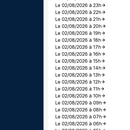
Le 02/08/2026 à 23h
Le 02/08/2026 à 22h
Le 02/08/2026 à 21h
Le 02/08/2026 à 20h
Le 02/08/2026 à 19h
Le 02/08/2026 à 18h
Le 02/08/2026 à 17h
Le 02/08/2026 à 16h
Le 02/08/2026 à 15h
Le 02/08/2026 à 14h
Le 02/08/2026 à 13h
Le 02/08/2026 à 12h
Le 02/08/2026 à 11h
Le 02/08/2026 à 10h
Le 02/08/2026 à 09h
Le 02/08/2026 à 08h
Le 02/08/2026 à 07h
Le 02/08/2026 à 06h