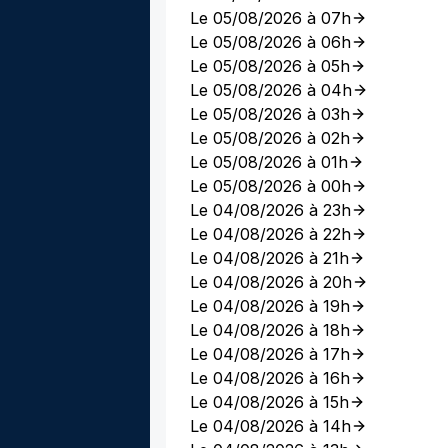
Le 05/08/2026 à 07h
Le 05/08/2026 à 06h
Le 05/08/2026 à 05h
Le 05/08/2026 à 04h
Le 05/08/2026 à 03h
Le 05/08/2026 à 02h
Le 05/08/2026 à 01h
Le 05/08/2026 à 00h
Le 04/08/2026 à 23h
Le 04/08/2026 à 22h
Le 04/08/2026 à 21h
Le 04/08/2026 à 20h
Le 04/08/2026 à 19h
Le 04/08/2026 à 18h
Le 04/08/2026 à 17h
Le 04/08/2026 à 16h
Le 04/08/2026 à 15h
Le 04/08/2026 à 14h