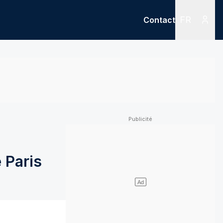
FR
Contact
Menu
Menu des
 Paris