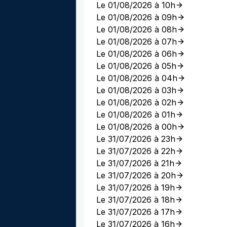
Le 01/08/2026 à 10h
Le 01/08/2026 à 09h
Le 01/08/2026 à 08h
Le 01/08/2026 à 07h
Le 01/08/2026 à 06h
Le 01/08/2026 à 05h
Le 01/08/2026 à 04h
Le 01/08/2026 à 03h
Le 01/08/2026 à 02h
Le 01/08/2026 à 01h
Le 01/08/2026 à 00h
Le 31/07/2026 à 23h
Le 31/07/2026 à 22h
Le 31/07/2026 à 21h
Le 31/07/2026 à 20h
Le 31/07/2026 à 19h
Le 31/07/2026 à 18h
Le 31/07/2026 à 17h
Le 31/07/2026 à 16h