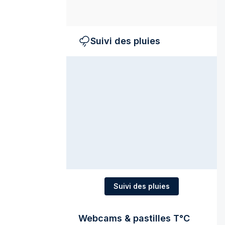
Suivi des pluies
Suivi des pluies
Webcams & pastilles T°C