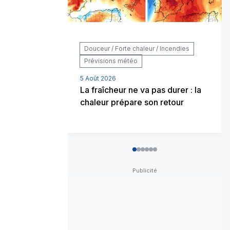
Douceur / Forte chaleur / Incendies
Séche
Prévisions météo
4 Août 
Sécher
5 Août 2026
La fraîcheur ne va pas durer : la
orage
chaleur prépare son retour
rien
0
1
2
3
4
5