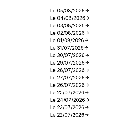
Le 05/08/2026
Le 04/08/2026
Le 03/08/2026
Le 02/08/2026
Le 01/08/2026
Le 31/07/2026
Le 30/07/2026
Le 29/07/2026
Le 28/07/2026
Le 27/07/2026
Le 26/07/2026
Le 25/07/2026
Le 24/07/2026
Le 23/07/2026
Le 22/07/2026