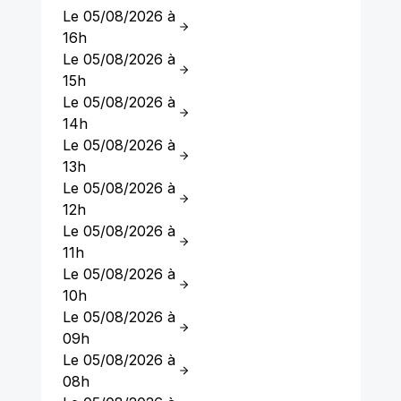
Le 05/08/2026 à
16h
Le 05/08/2026 à
15h
Le 05/08/2026 à
14h
Le 05/08/2026 à
13h
Le 05/08/2026 à
12h
Le 05/08/2026 à
11h
Le 05/08/2026 à
10h
Le 05/08/2026 à
09h
Le 05/08/2026 à
08h