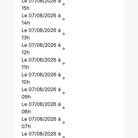
Le 07/08/2026 à
15h
Le 07/08/2026 à
14h
Le 07/08/2026 à
13h
Le 07/08/2026 à
12h
Le 07/08/2026 à
11h
Le 07/08/2026 à
10h
Le 07/08/2026 à
09h
Le 07/08/2026 à
08h
Le 07/08/2026 à
07h
Le 07/08/2026 à