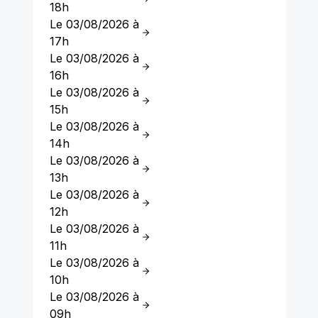
18h
Le 03/08/2026 à
17h
Le 03/08/2026 à
16h
Le 03/08/2026 à
15h
Le 03/08/2026 à
14h
Le 03/08/2026 à
13h
Le 03/08/2026 à
12h
Le 03/08/2026 à
11h
Le 03/08/2026 à
10h
Le 03/08/2026 à
09h