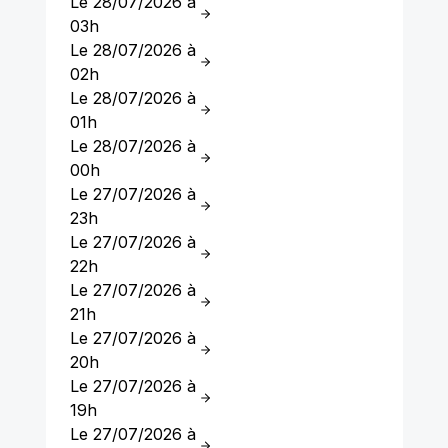
Le 28/07/2026 à
03h
Le 28/07/2026 à
02h
Le 28/07/2026 à
01h
Le 28/07/2026 à
00h
Le 27/07/2026 à
23h
Le 27/07/2026 à
22h
Le 27/07/2026 à
21h
Le 27/07/2026 à
20h
Le 27/07/2026 à
19h
Le 27/07/2026 à