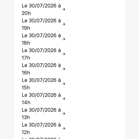
Le 30/07/2026 à
20h
Le 30/07/2026 à
19h
Le 30/07/2026 à
18h
Le 30/07/2026 à
17h
Le 30/07/2026 à
16h
Le 30/07/2026 à
15h
Le 30/07/2026 à
14h
Le 30/07/2026 à
13h
Le 30/07/2026 à
12h