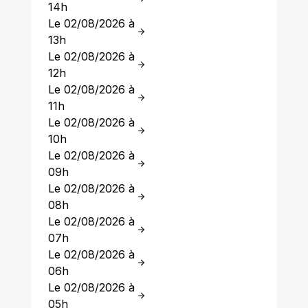
14h
Le 02/08/2026 à
13h
Le 02/08/2026 à
12h
Le 02/08/2026 à
11h
Le 02/08/2026 à
10h
Le 02/08/2026 à
09h
Le 02/08/2026 à
08h
Le 02/08/2026 à
07h
Le 02/08/2026 à
06h
Le 02/08/2026 à
05h