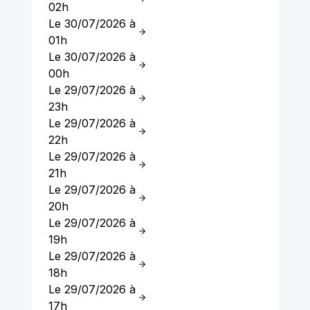
02h
Le 30/07/2026 à
01h
Le 30/07/2026 à
00h
Le 29/07/2026 à
23h
Le 29/07/2026 à
22h
Le 29/07/2026 à
21h
Le 29/07/2026 à
20h
Le 29/07/2026 à
19h
Le 29/07/2026 à
18h
Le 29/07/2026 à
17h