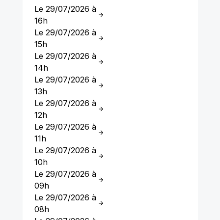
Le 29/07/2026 à
16h
Le 29/07/2026 à
15h
Le 29/07/2026 à
14h
Le 29/07/2026 à
13h
Le 29/07/2026 à
12h
Le 29/07/2026 à
11h
Le 29/07/2026 à
10h
Le 29/07/2026 à
09h
Le 29/07/2026 à
08h