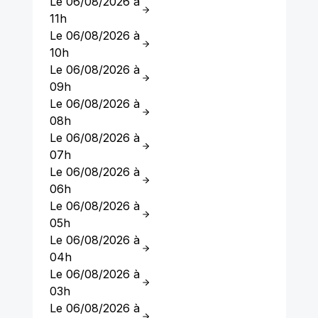
Le 06/08/2026 à
11h
Le 06/08/2026 à
10h
Le 06/08/2026 à
09h
Le 06/08/2026 à
08h
Le 06/08/2026 à
07h
Le 06/08/2026 à
06h
Le 06/08/2026 à
05h
Le 06/08/2026 à
04h
Le 06/08/2026 à
03h
Le 06/08/2026 à