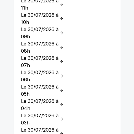
Le 30/07/2026 à
11h
Le 30/07/2026 à
10h
Le 30/07/2026 à
09h
Le 30/07/2026 à
08h
Le 30/07/2026 à
07h
Le 30/07/2026 à
06h
Le 30/07/2026 à
05h
Le 30/07/2026 à
04h
Le 30/07/2026 à
03h
Le 30/07/2026 à