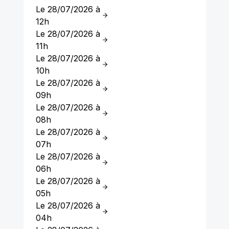
Le 28/07/2026 à
12h
Le 28/07/2026 à
11h
Le 28/07/2026 à
10h
Le 28/07/2026 à
09h
Le 28/07/2026 à
08h
Le 28/07/2026 à
07h
Le 28/07/2026 à
06h
Le 28/07/2026 à
05h
Le 28/07/2026 à
04h