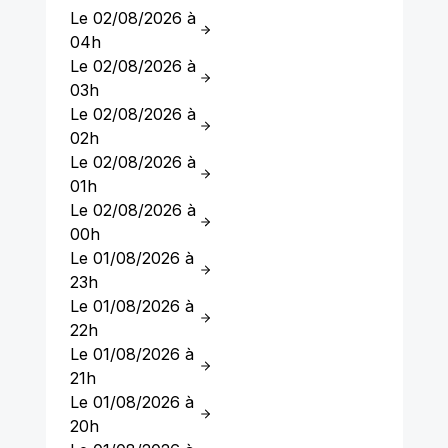
Le 02/08/2026 à
04h
Le 02/08/2026 à
03h
Le 02/08/2026 à
02h
Le 02/08/2026 à
01h
Le 02/08/2026 à
00h
Le 01/08/2026 à
23h
Le 01/08/2026 à
22h
Le 01/08/2026 à
21h
Le 01/08/2026 à
20h