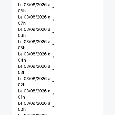
Le 03/08/2026 à
08h
Le 03/08/2026 à
07h
Le 03/08/2026 à
06h
Le 03/08/2026 à
05h
Le 03/08/2026 à
04h
Le 03/08/2026 à
03h
Le 03/08/2026 à
02h
Le 03/08/2026 à
01h
Le 03/08/2026 à
00h