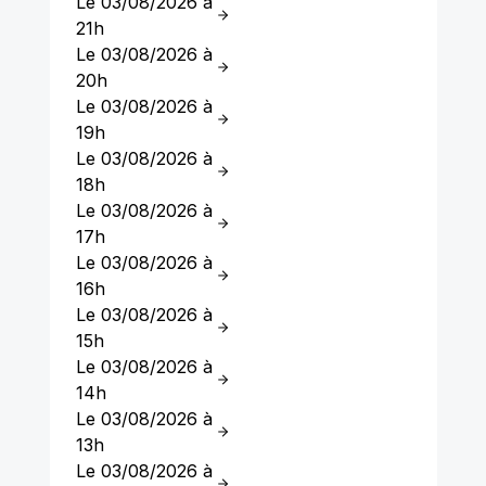
Le 03/08/2026 à
21h
Le 03/08/2026 à
20h
Le 03/08/2026 à
19h
Le 03/08/2026 à
18h
Le 03/08/2026 à
17h
Le 03/08/2026 à
16h
Le 03/08/2026 à
15h
Le 03/08/2026 à
14h
Le 03/08/2026 à
13h
Le 03/08/2026 à