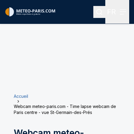
FR
Rechercher
Menu
Menu des
Accueil
Webcam meteo-paris.com - Time lapse webcam de
Paris centre - vue St-Germain-des-Prés
Webcam meteo-