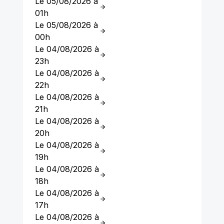
Le 05/08/2026 à
01h
Le 05/08/2026 à
00h
Le 04/08/2026 à
23h
Le 04/08/2026 à
22h
Le 04/08/2026 à
21h
Le 04/08/2026 à
20h
Le 04/08/2026 à
19h
Le 04/08/2026 à
18h
Le 04/08/2026 à
17h
Le 04/08/2026 à