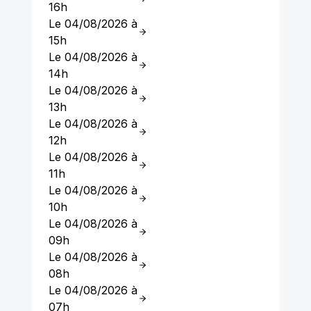
16h
Le 04/08/2026 à
15h
Le 04/08/2026 à
14h
Le 04/08/2026 à
13h
Le 04/08/2026 à
12h
Le 04/08/2026 à
11h
Le 04/08/2026 à
10h
Le 04/08/2026 à
09h
Le 04/08/2026 à
08h
Le 04/08/2026 à
07h