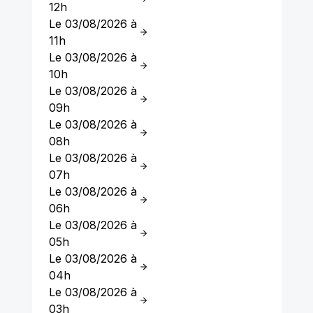
12h
Le 03/08/2026 à
11h
Le 03/08/2026 à
10h
Le 03/08/2026 à
09h
Le 03/08/2026 à
08h
Le 03/08/2026 à
07h
Le 03/08/2026 à
06h
Le 03/08/2026 à
05h
Le 03/08/2026 à
04h
Le 03/08/2026 à
03h