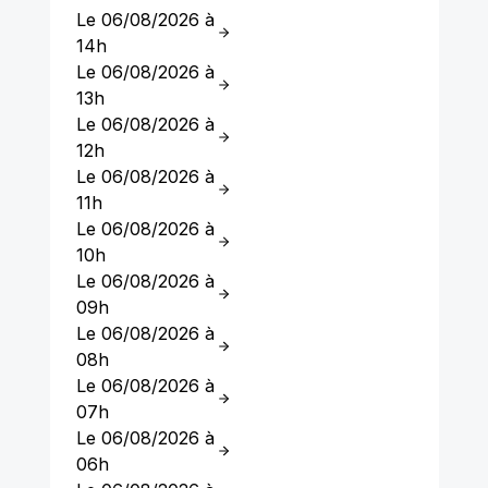
Le 06/08/2026 à
14h
Le 06/08/2026 à
13h
Le 06/08/2026 à
12h
Le 06/08/2026 à
11h
Le 06/08/2026 à
10h
Le 06/08/2026 à
09h
Le 06/08/2026 à
08h
Le 06/08/2026 à
07h
Le 06/08/2026 à
06h