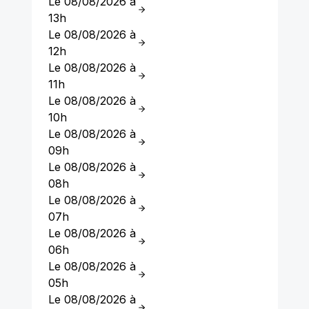
Le 08/08/2026 à
13h
Le 08/08/2026 à
12h
Le 08/08/2026 à
11h
Le 08/08/2026 à
10h
Le 08/08/2026 à
09h
Le 08/08/2026 à
08h
Le 08/08/2026 à
07h
Le 08/08/2026 à
06h
Le 08/08/2026 à
05h
Le 08/08/2026 à