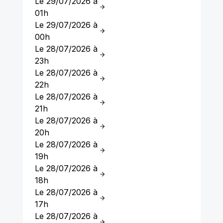
Le 29/07/2026 à
01h
Le 29/07/2026 à
00h
Le 28/07/2026 à
23h
Le 28/07/2026 à
22h
Le 28/07/2026 à
21h
Le 28/07/2026 à
20h
Le 28/07/2026 à
19h
Le 28/07/2026 à
18h
Le 28/07/2026 à
17h
Le 28/07/2026 à