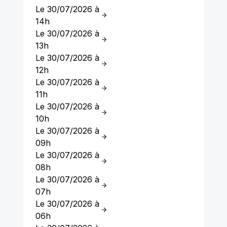
Le 30/07/2026 à
14h
Le 30/07/2026 à
13h
Le 30/07/2026 à
12h
Le 30/07/2026 à
11h
Le 30/07/2026 à
10h
Le 30/07/2026 à
09h
Le 30/07/2026 à
08h
Le 30/07/2026 à
07h
Le 30/07/2026 à
06h