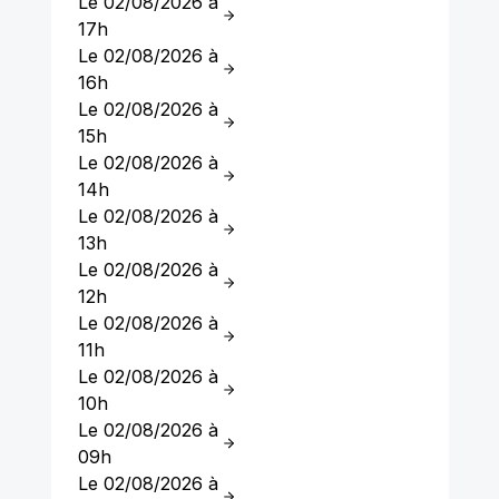
Le 02/08/2026 à
17h
Le 02/08/2026 à
16h
Le 02/08/2026 à
15h
Le 02/08/2026 à
14h
Le 02/08/2026 à
13h
Le 02/08/2026 à
12h
Le 02/08/2026 à
11h
Le 02/08/2026 à
10h
Le 02/08/2026 à
09h
Le 02/08/2026 à