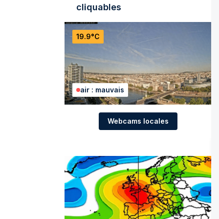
cliquables
19.9°C
air : mauvais
Webcams locales