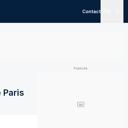
FR
Contact
Menu
Menu des
 Paris