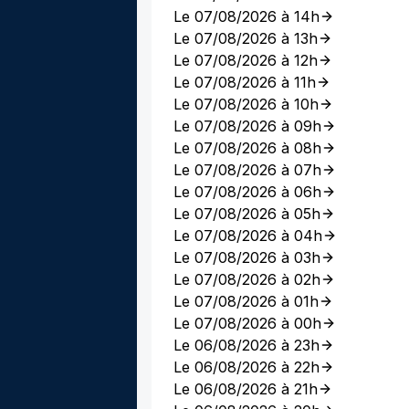
Le 07/08/2026 à 14h
Le 07/08/2026 à 13h
Le 07/08/2026 à 12h
Le 07/08/2026 à 11h
Le 07/08/2026 à 10h
Le 07/08/2026 à 09h
Le 07/08/2026 à 08h
Le 07/08/2026 à 07h
Le 07/08/2026 à 06h
Le 07/08/2026 à 05h
Le 07/08/2026 à 04h
Le 07/08/2026 à 03h
Le 07/08/2026 à 02h
Le 07/08/2026 à 01h
Le 07/08/2026 à 00h
Le 06/08/2026 à 23h
Le 06/08/2026 à 22h
Le 06/08/2026 à 21h