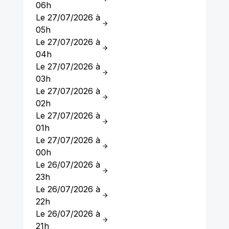
06h
Le 27/07/2026 à
05h
Le 27/07/2026 à
04h
Le 27/07/2026 à
03h
Le 27/07/2026 à
02h
Le 27/07/2026 à
01h
Le 27/07/2026 à
00h
Le 26/07/2026 à
23h
Le 26/07/2026 à
22h
Le 26/07/2026 à
21h