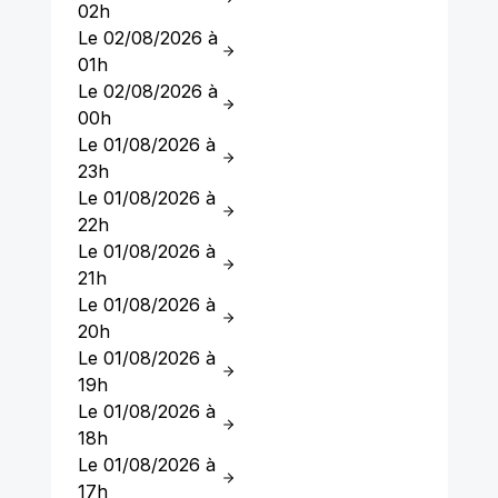
02h
Le 02/08/2026 à
01h
Le 02/08/2026 à
00h
Le 01/08/2026 à
23h
Le 01/08/2026 à
22h
Le 01/08/2026 à
21h
Le 01/08/2026 à
20h
Le 01/08/2026 à
19h
Le 01/08/2026 à
18h
Le 01/08/2026 à
17h