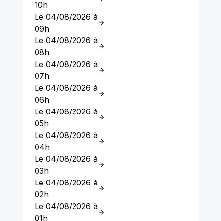
10h
Le 04/08/2026 à
09h
Le 04/08/2026 à
08h
Le 04/08/2026 à
07h
Le 04/08/2026 à
06h
Le 04/08/2026 à
05h
Le 04/08/2026 à
04h
Le 04/08/2026 à
03h
Le 04/08/2026 à
02h
Le 04/08/2026 à
01h