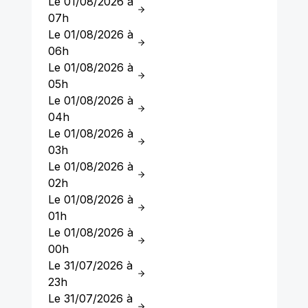
Le 01/08/2026 à
07h
Le 01/08/2026 à
06h
Le 01/08/2026 à
05h
Le 01/08/2026 à
04h
Le 01/08/2026 à
03h
Le 01/08/2026 à
02h
Le 01/08/2026 à
01h
Le 01/08/2026 à
00h
Le 31/07/2026 à
23h
Le 31/07/2026 à