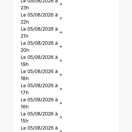
Le 05/08/2026 à
23h
Le 05/08/2026 à
22h
Le 05/08/2026 à
21h
Le 05/08/2026 à
20h
Le 05/08/2026 à
19h
Le 05/08/2026 à
18h
Le 05/08/2026 à
17h
Le 05/08/2026 à
16h
Le 05/08/2026 à
15h
Le 05/08/2026 à