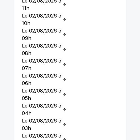
Le 02/08/2026 à
11h
Le 02/08/2026 à
10h
Le 02/08/2026 à
09h
Le 02/08/2026 à
08h
Le 02/08/2026 à
07h
Le 02/08/2026 à
06h
Le 02/08/2026 à
05h
Le 02/08/2026 à
04h
Le 02/08/2026 à
03h
Le 02/08/2026 à