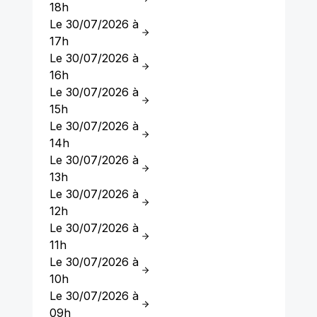
18h
Le 30/07/2026 à
17h
Le 30/07/2026 à
16h
Le 30/07/2026 à
15h
Le 30/07/2026 à
14h
Le 30/07/2026 à
13h
Le 30/07/2026 à
12h
Le 30/07/2026 à
11h
Le 30/07/2026 à
10h
Le 30/07/2026 à
09h