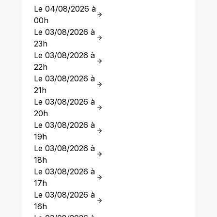
Le 04/08/2026 à
00h
Le 03/08/2026 à
23h
Le 03/08/2026 à
22h
Le 03/08/2026 à
21h
Le 03/08/2026 à
20h
Le 03/08/2026 à
19h
Le 03/08/2026 à
18h
Le 03/08/2026 à
17h
Le 03/08/2026 à
16h