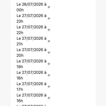
Le 28/07/2026 à
00h
Le 27/07/2026 à
23h
Le 27/07/2026 à
22h
Le 27/07/2026 à
21h
Le 27/07/2026 à
20h
Le 27/07/2026 à
19h
Le 27/07/2026 à
18h
Le 27/07/2026 à
17h
Le 27/07/2026 à
16h