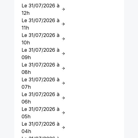
Le 31/07/2026 à
12h
Le 31/07/2026 à
11h
Le 31/07/2026 à
10h
Le 31/07/2026 à
09h
Le 31/07/2026 à
08h
Le 31/07/2026 à
07h
Le 31/07/2026 à
06h
Le 31/07/2026 à
05h
Le 31/07/2026 à
04h