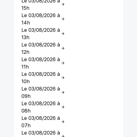
Le 03/08/2026 à
15h
Le 03/08/2026 à
14h
Le 03/08/2026 à
13h
Le 03/08/2026 à
12h
Le 03/08/2026 à
11h
Le 03/08/2026 à
10h
Le 03/08/2026 à
09h
Le 03/08/2026 à
08h
Le 03/08/2026 à
07h
Le 03/08/2026 à