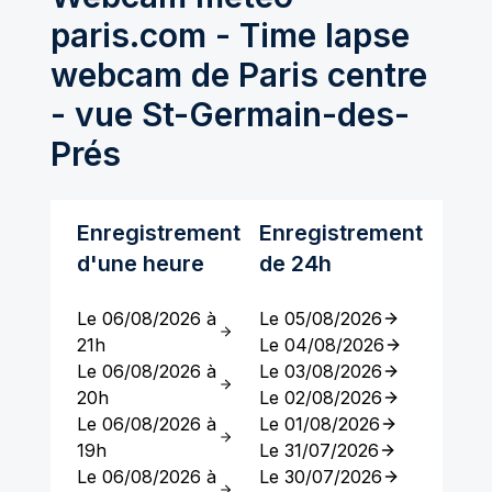
paris.com - Time lapse
webcam de Paris centre
- vue St-Germain-des-
Prés
Enregistrement
Enregistrement
d'une heure
de 24h
Le 06/08/2026 à
Le 05/08/2026
21h
Le 04/08/2026
Le 06/08/2026 à
Le 03/08/2026
20h
Le 02/08/2026
Le 06/08/2026 à
Le 01/08/2026
19h
Le 31/07/2026
Le 06/08/2026 à
Le 30/07/2026