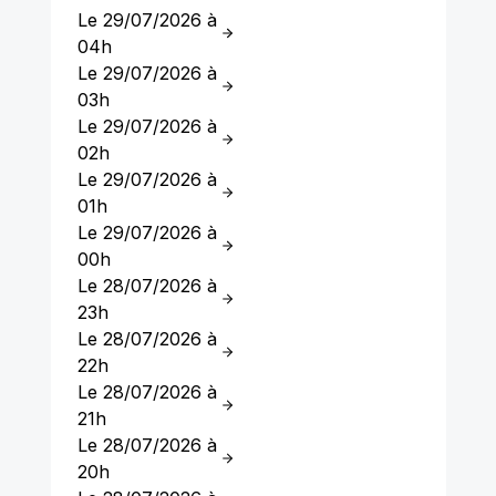
Le 29/07/2026 à
04h
Le 29/07/2026 à
03h
Le 29/07/2026 à
02h
Le 29/07/2026 à
01h
Le 29/07/2026 à
00h
Le 28/07/2026 à
23h
Le 28/07/2026 à
22h
Le 28/07/2026 à
21h
Le 28/07/2026 à
20h