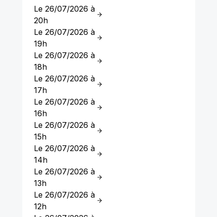
Le 26/07/2026 à
20h
Le 26/07/2026 à
19h
Le 26/07/2026 à
18h
Le 26/07/2026 à
17h
Le 26/07/2026 à
16h
Le 26/07/2026 à
15h
Le 26/07/2026 à
14h
Le 26/07/2026 à
13h
Le 26/07/2026 à
12h