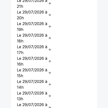
Le 29/07/2026 à
21h
Le 29/07/2026 à
20h
Le 29/07/2026 à
19h
Le 29/07/2026 à
18h
Le 29/07/2026 à
17h
Le 29/07/2026 à
16h
Le 29/07/2026 à
15h
Le 29/07/2026 à
14h
Le 29/07/2026 à
13h
Le 29/07/2026 à