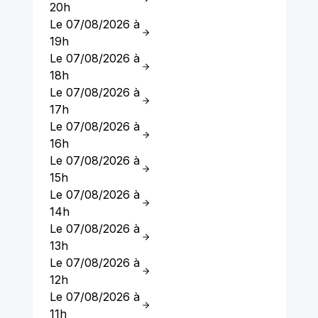
20h
Le 07/08/2026 à
19h
Le 07/08/2026 à
18h
Le 07/08/2026 à
17h
Le 07/08/2026 à
16h
Le 07/08/2026 à
15h
Le 07/08/2026 à
14h
Le 07/08/2026 à
13h
Le 07/08/2026 à
12h
Le 07/08/2026 à
11h