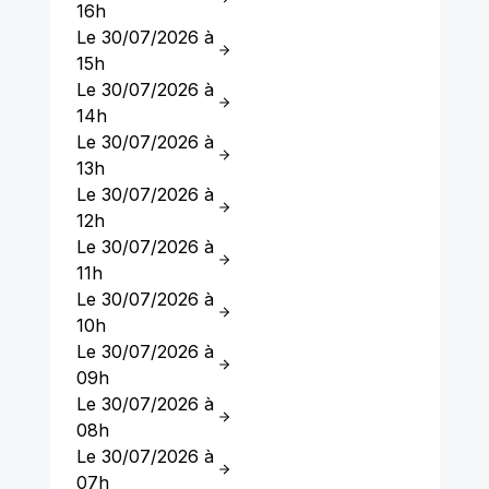
16h
Le 30/07/2026 à
15h
Le 30/07/2026 à
14h
Le 30/07/2026 à
13h
Le 30/07/2026 à
12h
Le 30/07/2026 à
11h
Le 30/07/2026 à
10h
Le 30/07/2026 à
09h
Le 30/07/2026 à
08h
Le 30/07/2026 à
07h