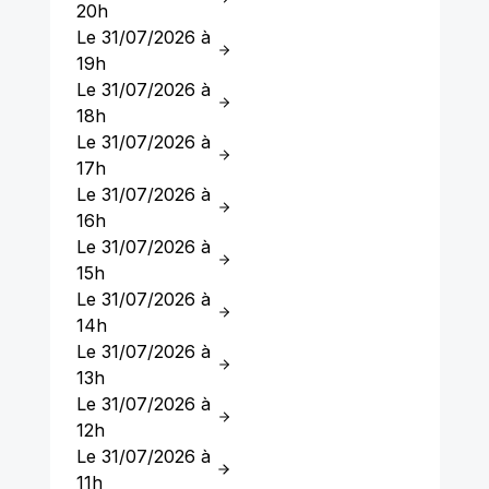
20h
Le 31/07/2026 à
19h
Le 31/07/2026 à
18h
Le 31/07/2026 à
17h
Le 31/07/2026 à
16h
Le 31/07/2026 à
15h
Le 31/07/2026 à
14h
Le 31/07/2026 à
13h
Le 31/07/2026 à
12h
Le 31/07/2026 à
11h