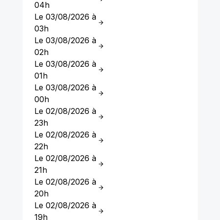
04h
Le 03/08/2026 à
03h
Le 03/08/2026 à
02h
Le 03/08/2026 à
01h
Le 03/08/2026 à
00h
Le 02/08/2026 à
23h
Le 02/08/2026 à
22h
Le 02/08/2026 à
21h
Le 02/08/2026 à
20h
Le 02/08/2026 à
19h