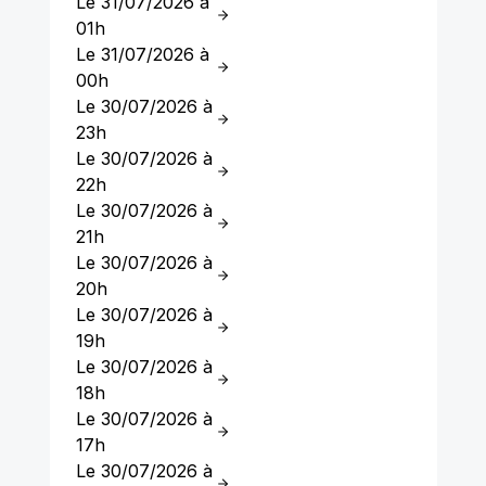
Le 31/07/2026 à
01h
Le 31/07/2026 à
00h
Le 30/07/2026 à
23h
Le 30/07/2026 à
22h
Le 30/07/2026 à
21h
Le 30/07/2026 à
20h
Le 30/07/2026 à
19h
Le 30/07/2026 à
18h
Le 30/07/2026 à
17h
Le 30/07/2026 à