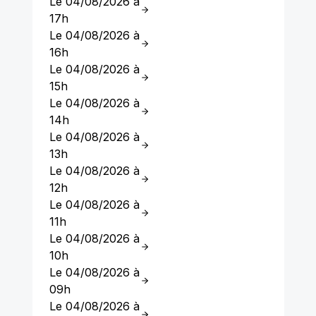
Le 04/08/2026 à
17h
Le 04/08/2026 à
16h
Le 04/08/2026 à
15h
Le 04/08/2026 à
14h
Le 04/08/2026 à
13h
Le 04/08/2026 à
12h
Le 04/08/2026 à
11h
Le 04/08/2026 à
10h
Le 04/08/2026 à
09h
Le 04/08/2026 à