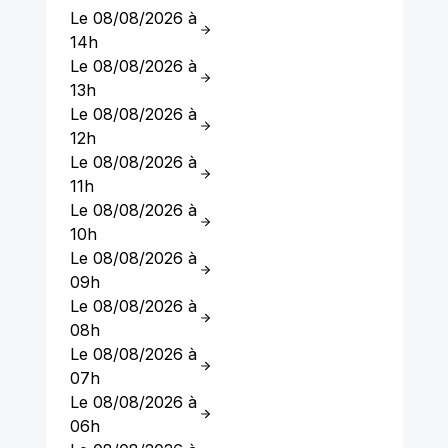
Le 08/08/2026 à
14h
Le 08/08/2026 à
13h
Le 08/08/2026 à
12h
Le 08/08/2026 à
11h
Le 08/08/2026 à
10h
Le 08/08/2026 à
09h
Le 08/08/2026 à
08h
Le 08/08/2026 à
07h
Le 08/08/2026 à
06h