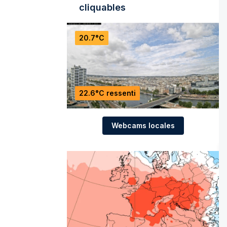
cliquables
20.7°C
22.6°C ressenti
Webcams locales