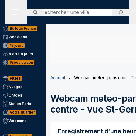
Rechercher
Menu secondaire
Bulletin France
Week-end
15 jours
Alerte 8 jours
Prévi. saison
Accueil
Webcam meteo-paris.com - Tim
Pluies
Nuages
Orages
Webcam meteo-pari
Station Paris
centre - vue St-Ge
Votre quartier
Webcams
Enregistrement d'une heu