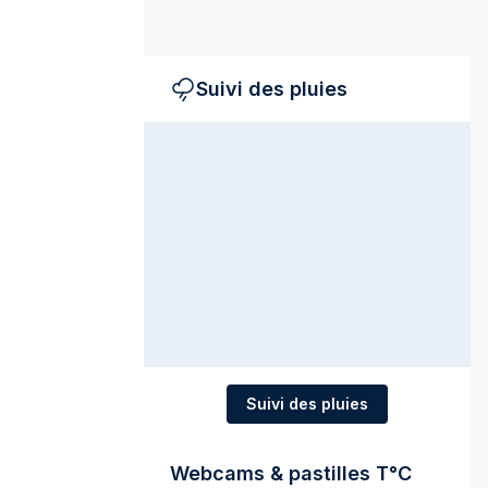
Suivi des pluies
Suivi des pluies
Webcams & pastilles T°C