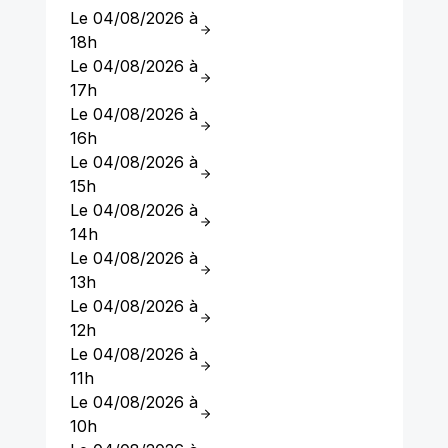
Le 04/08/2026 à
18h
Le 04/08/2026 à
17h
Le 04/08/2026 à
16h
Le 04/08/2026 à
15h
Le 04/08/2026 à
14h
Le 04/08/2026 à
13h
Le 04/08/2026 à
12h
Le 04/08/2026 à
11h
Le 04/08/2026 à
10h