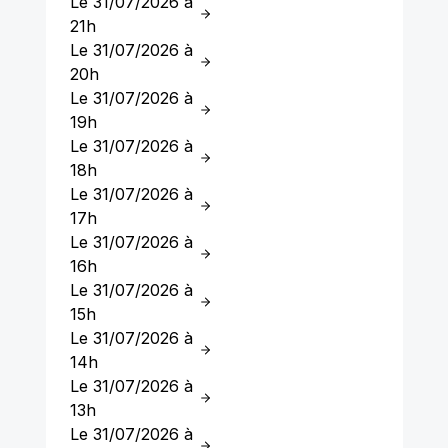
Le 31/07/2026 à
21h
Le 31/07/2026 à
20h
Le 31/07/2026 à
19h
Le 31/07/2026 à
18h
Le 31/07/2026 à
17h
Le 31/07/2026 à
16h
Le 31/07/2026 à
15h
Le 31/07/2026 à
14h
Le 31/07/2026 à
13h
Le 31/07/2026 à