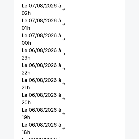
Le 07/08/2026 à
02h
Le 07/08/2026 à
01h
Le 07/08/2026 à
00h
Le 06/08/2026 à
23h
Le 06/08/2026 à
22h
Le 06/08/2026 à
21h
Le 06/08/2026 à
20h
Le 06/08/2026 à
19h
Le 06/08/2026 à
18h