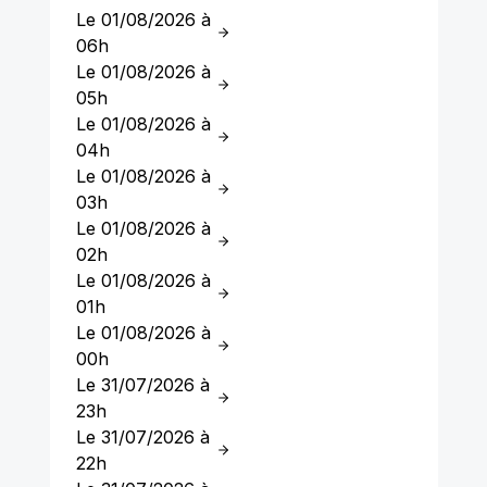
Le 01/08/2026 à
06h
Le 01/08/2026 à
05h
Le 01/08/2026 à
04h
Le 01/08/2026 à
03h
Le 01/08/2026 à
02h
Le 01/08/2026 à
01h
Le 01/08/2026 à
00h
Le 31/07/2026 à
23h
Le 31/07/2026 à
22h