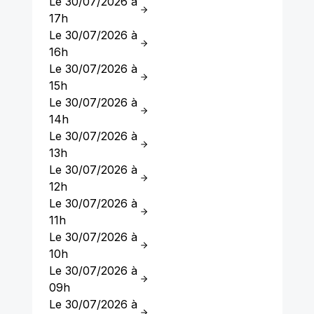
Le 30/07/2026 à
17h
Le 30/07/2026 à
16h
Le 30/07/2026 à
15h
Le 30/07/2026 à
14h
Le 30/07/2026 à
13h
Le 30/07/2026 à
12h
Le 30/07/2026 à
11h
Le 30/07/2026 à
10h
Le 30/07/2026 à
09h
Le 30/07/2026 à