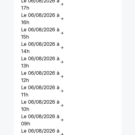
Le 06/08/2026 à
17h
Le 06/08/2026 à
16h
Le 06/08/2026 à
15h
Le 06/08/2026 à
14h
Le 06/08/2026 à
13h
Le 06/08/2026 à
12h
Le 06/08/2026 à
11h
Le 06/08/2026 à
10h
Le 06/08/2026 à
09h
Le 06/08/2026 à