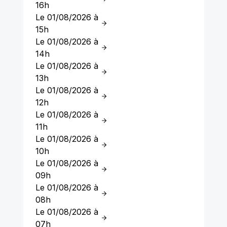
16h
Le 01/08/2026 à
15h
Le 01/08/2026 à
14h
Le 01/08/2026 à
13h
Le 01/08/2026 à
12h
Le 01/08/2026 à
11h
Le 01/08/2026 à
10h
Le 01/08/2026 à
09h
Le 01/08/2026 à
08h
Le 01/08/2026 à
07h