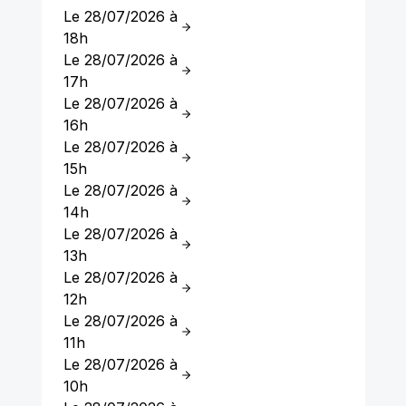
Le 28/07/2026 à
18h
Le 28/07/2026 à
17h
Le 28/07/2026 à
16h
Le 28/07/2026 à
15h
Le 28/07/2026 à
14h
Le 28/07/2026 à
13h
Le 28/07/2026 à
12h
Le 28/07/2026 à
11h
Le 28/07/2026 à
10h