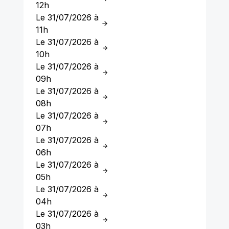
12h
Le 31/07/2026 à
11h
Le 31/07/2026 à
10h
Le 31/07/2026 à
09h
Le 31/07/2026 à
08h
Le 31/07/2026 à
07h
Le 31/07/2026 à
06h
Le 31/07/2026 à
05h
Le 31/07/2026 à
04h
Le 31/07/2026 à
03h