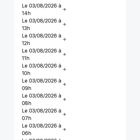
Le 03/08/2026 à
14h
Le 03/08/2026 à
13h
Le 03/08/2026 à
12h
Le 03/08/2026 à
11h
Le 03/08/2026 à
10h
Le 03/08/2026 à
09h
Le 03/08/2026 à
08h
Le 03/08/2026 à
07h
Le 03/08/2026 à
06h