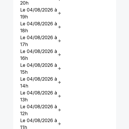
20h
Le 04/08/2026 à
19h
Le 04/08/2026 à
18h
Le 04/08/2026 à
17h
Le 04/08/2026 à
16h
Le 04/08/2026 à
15h
Le 04/08/2026 à
14h
Le 04/08/2026 à
13h
Le 04/08/2026 à
12h
Le 04/08/2026 à
11h