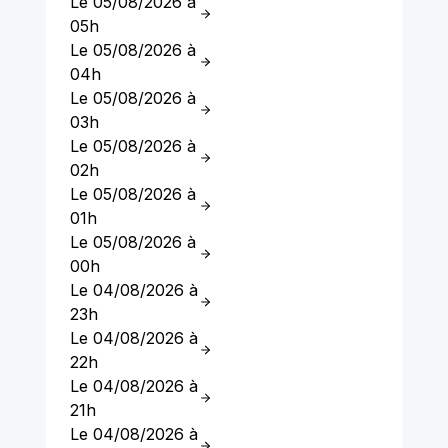
Le 05/08/2026 à
05h
Le 05/08/2026 à
04h
Le 05/08/2026 à
03h
Le 05/08/2026 à
02h
Le 05/08/2026 à
01h
Le 05/08/2026 à
00h
Le 04/08/2026 à
23h
Le 04/08/2026 à
22h
Le 04/08/2026 à
21h
Le 04/08/2026 à