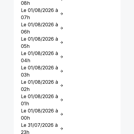
08h
Le 01/08/2026 à
07h
Le 01/08/2026 à
06h
Le 01/08/2026 à
05h
Le 01/08/2026 à
04h
Le 01/08/2026 à
03h
Le 01/08/2026 à
02h
Le 01/08/2026 à
01h
Le 01/08/2026 à
00h
Le 31/07/2026 à
23h