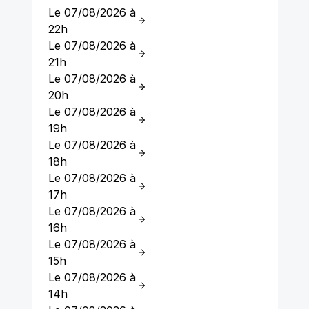
Le 07/08/2026 à
22h
Le 07/08/2026 à
21h
Le 07/08/2026 à
20h
Le 07/08/2026 à
19h
Le 07/08/2026 à
18h
Le 07/08/2026 à
17h
Le 07/08/2026 à
16h
Le 07/08/2026 à
15h
Le 07/08/2026 à
14h