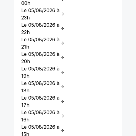
00h
Le 05/08/2026 à
23h
Le 05/08/2026 à
22h
Le 05/08/2026 à
21h
Le 05/08/2026 à
20h
Le 05/08/2026 à
19h
Le 05/08/2026 à
18h
Le 05/08/2026 à
17h
Le 05/08/2026 à
16h
Le 05/08/2026 à
15h