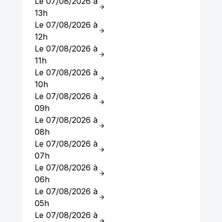
Le 07/08/2026 à
13h
Le 07/08/2026 à
12h
Le 07/08/2026 à
11h
Le 07/08/2026 à
10h
Le 07/08/2026 à
09h
Le 07/08/2026 à
08h
Le 07/08/2026 à
07h
Le 07/08/2026 à
06h
Le 07/08/2026 à
05h
Le 07/08/2026 à