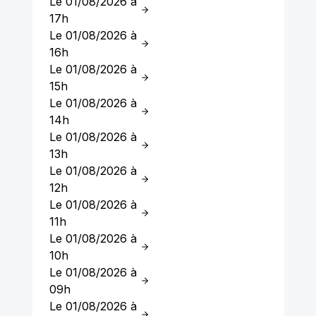
Le 01/08/2026 à
17h
Le 01/08/2026 à
16h
Le 01/08/2026 à
15h
Le 01/08/2026 à
14h
Le 01/08/2026 à
13h
Le 01/08/2026 à
12h
Le 01/08/2026 à
11h
Le 01/08/2026 à
10h
Le 01/08/2026 à
09h
Le 01/08/2026 à