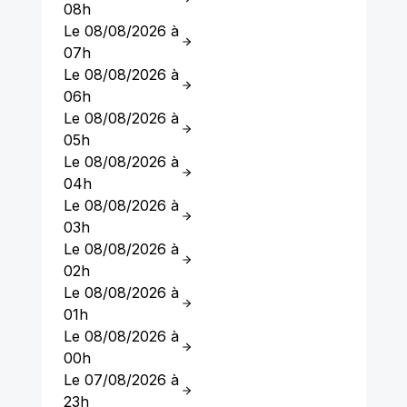
08h
Le 08/08/2026 à
07h
Le 08/08/2026 à
06h
Le 08/08/2026 à
05h
Le 08/08/2026 à
04h
Le 08/08/2026 à
03h
Le 08/08/2026 à
02h
Le 08/08/2026 à
01h
Le 08/08/2026 à
00h
Le 07/08/2026 à
23h