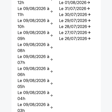
12h
Le 01/08/2026
Le 09/08/2026 à
Le 31/07/2026
11h
Le 30/07/2026
Le 09/08/2026 à
Le 29/07/2026
10h
Le 28/07/2026
Le 09/08/2026 à
Le 27/07/2026
09h
Le 26/07/2026
Le 09/08/2026 à
08h
Le 09/08/2026 à
07h
Le 09/08/2026 à
06h
Le 09/08/2026 à
05h
Le 09/08/2026 à
04h
Le 09/08/2026 à
03h