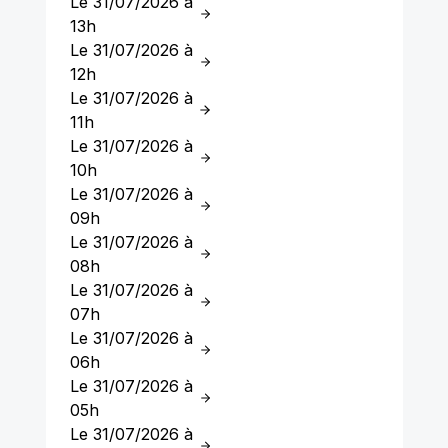
Le 31/07/2026 à
13h
Le 31/07/2026 à
12h
Le 31/07/2026 à
11h
Le 31/07/2026 à
10h
Le 31/07/2026 à
09h
Le 31/07/2026 à
08h
Le 31/07/2026 à
07h
Le 31/07/2026 à
06h
Le 31/07/2026 à
05h
Le 31/07/2026 à