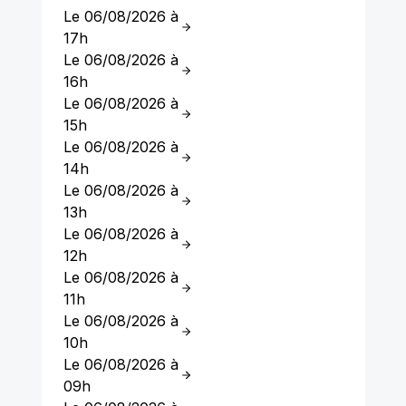
Le 06/08/2026 à
17h
Le 06/08/2026 à
16h
Le 06/08/2026 à
15h
Le 06/08/2026 à
14h
Le 06/08/2026 à
13h
Le 06/08/2026 à
12h
Le 06/08/2026 à
11h
Le 06/08/2026 à
10h
Le 06/08/2026 à
09h