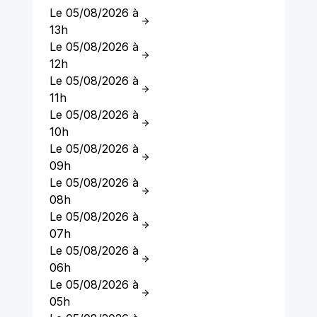
Le 05/08/2026 à
13h
Le 05/08/2026 à
12h
Le 05/08/2026 à
11h
Le 05/08/2026 à
10h
Le 05/08/2026 à
09h
Le 05/08/2026 à
08h
Le 05/08/2026 à
07h
Le 05/08/2026 à
06h
Le 05/08/2026 à
05h