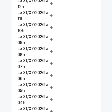
Le 31/07/2026 à
12h
Le 31/07/2026 à
11h
Le 31/07/2026 à
10h
Le 31/07/2026 à
09h
Le 31/07/2026 à
08h
Le 31/07/2026 à
07h
Le 31/07/2026 à
06h
Le 31/07/2026 à
05h
Le 31/07/2026 à
04h
Le 31/07/2026 à