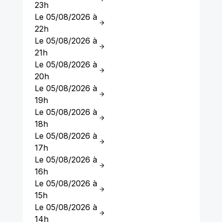
23h
Le 05/08/2026 à
22h
Le 05/08/2026 à
21h
Le 05/08/2026 à
20h
Le 05/08/2026 à
19h
Le 05/08/2026 à
18h
Le 05/08/2026 à
17h
Le 05/08/2026 à
16h
Le 05/08/2026 à
15h
Le 05/08/2026 à
14h