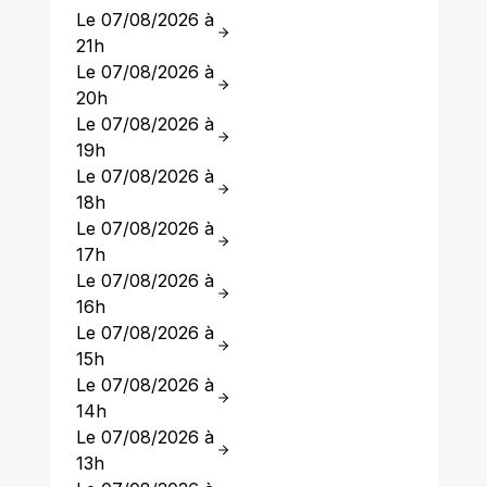
Le 07/08/2026 à
21h
Le 07/08/2026 à
20h
Le 07/08/2026 à
19h
Le 07/08/2026 à
18h
Le 07/08/2026 à
17h
Le 07/08/2026 à
16h
Le 07/08/2026 à
15h
Le 07/08/2026 à
14h
Le 07/08/2026 à
13h