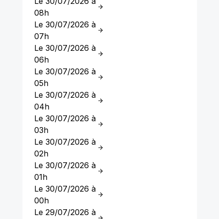
Le 30/07/2026 à
08h
Le 30/07/2026 à
07h
Le 30/07/2026 à
06h
Le 30/07/2026 à
05h
Le 30/07/2026 à
04h
Le 30/07/2026 à
03h
Le 30/07/2026 à
02h
Le 30/07/2026 à
01h
Le 30/07/2026 à
00h
Le 29/07/2026 à