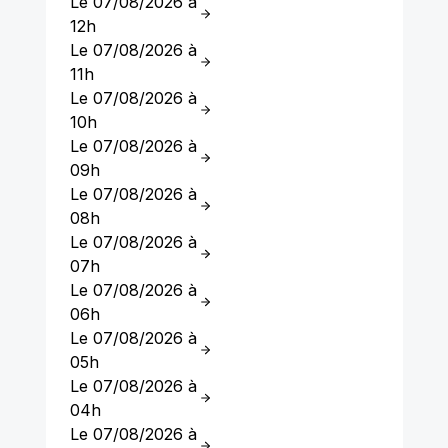
Le 07/08/2026 à
12h
Le 07/08/2026 à
11h
Le 07/08/2026 à
10h
Le 07/08/2026 à
09h
Le 07/08/2026 à
08h
Le 07/08/2026 à
07h
Le 07/08/2026 à
06h
Le 07/08/2026 à
05h
Le 07/08/2026 à
04h
Le 07/08/2026 à