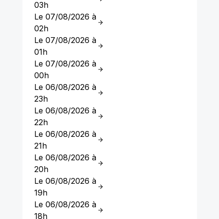
03h
Le 07/08/2026 à
02h
Le 07/08/2026 à
01h
Le 07/08/2026 à
00h
Le 06/08/2026 à
23h
Le 06/08/2026 à
22h
Le 06/08/2026 à
21h
Le 06/08/2026 à
20h
Le 06/08/2026 à
19h
Le 06/08/2026 à
18h