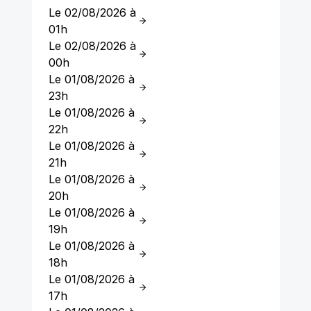
Le 02/08/2026 à
01h
Le 02/08/2026 à
00h
Le 01/08/2026 à
23h
Le 01/08/2026 à
22h
Le 01/08/2026 à
21h
Le 01/08/2026 à
20h
Le 01/08/2026 à
19h
Le 01/08/2026 à
18h
Le 01/08/2026 à
17h