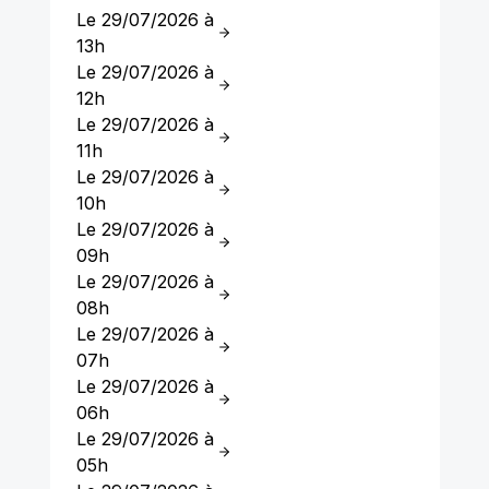
Le 29/07/2026 à
13h
Le 29/07/2026 à
12h
Le 29/07/2026 à
11h
Le 29/07/2026 à
10h
Le 29/07/2026 à
09h
Le 29/07/2026 à
08h
Le 29/07/2026 à
07h
Le 29/07/2026 à
06h
Le 29/07/2026 à
05h