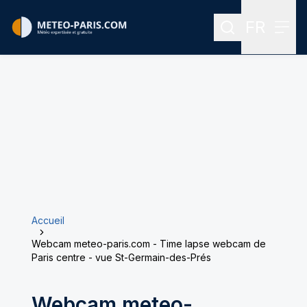
FR
Rechercher
Menu
Menu des
Accueil
Webcam meteo-paris.com - Time lapse webcam de
Paris centre - vue St-Germain-des-Prés
Webcam meteo-