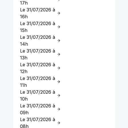
17h
Le 31/07/2026 à
16h
Le 31/07/2026 à
15h
Le 31/07/2026 à
14h
Le 31/07/2026 à
13h
Le 31/07/2026 à
12h
Le 31/07/2026 à
11h
Le 31/07/2026 à
10h
Le 31/07/2026 à
09h
Le 31/07/2026 à
08h