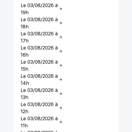
Le 03/08/2026 à
19h
Le 03/08/2026 à
18h
Le 03/08/2026 à
17h
Le 03/08/2026 à
16h
Le 03/08/2026 à
15h
Le 03/08/2026 à
14h
Le 03/08/2026 à
13h
Le 03/08/2026 à
12h
Le 03/08/2026 à
11h