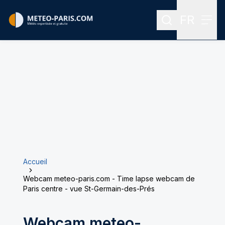
FR
Rechercher
Menu
Menu des
Accueil
Webcam meteo-paris.com - Time lapse webcam de
Paris centre - vue St-Germain-des-Prés
Webcam meteo-