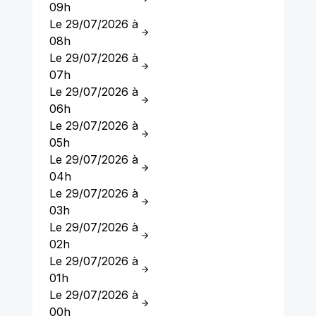
09h
Le 29/07/2026 à
08h
Le 29/07/2026 à
07h
Le 29/07/2026 à
06h
Le 29/07/2026 à
05h
Le 29/07/2026 à
04h
Le 29/07/2026 à
03h
Le 29/07/2026 à
02h
Le 29/07/2026 à
01h
Le 29/07/2026 à
00h