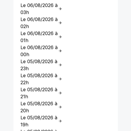
Le 06/08/2026 à
03h
Le 06/08/2026 à
02h
Le 06/08/2026 à
01h
Le 06/08/2026 à
00h
Le 05/08/2026 à
23h
Le 05/08/2026 à
22h
Le 05/08/2026 à
21h
Le 05/08/2026 à
20h
Le 05/08/2026 à
19h