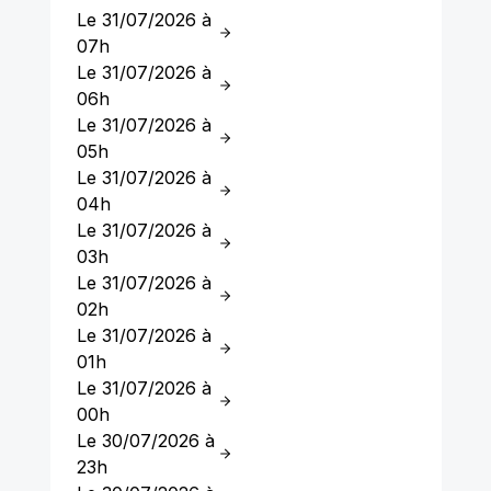
Le 31/07/2026 à
07h
Le 31/07/2026 à
06h
Le 31/07/2026 à
05h
Le 31/07/2026 à
04h
Le 31/07/2026 à
03h
Le 31/07/2026 à
02h
Le 31/07/2026 à
01h
Le 31/07/2026 à
00h
Le 30/07/2026 à
23h