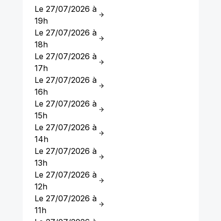
Le 27/07/2026 à
19h
Le 27/07/2026 à
18h
Le 27/07/2026 à
17h
Le 27/07/2026 à
16h
Le 27/07/2026 à
15h
Le 27/07/2026 à
14h
Le 27/07/2026 à
13h
Le 27/07/2026 à
12h
Le 27/07/2026 à
11h