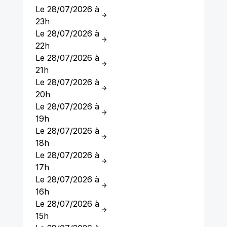
Le 28/07/2026 à
23h
Le 28/07/2026 à
22h
Le 28/07/2026 à
21h
Le 28/07/2026 à
20h
Le 28/07/2026 à
19h
Le 28/07/2026 à
18h
Le 28/07/2026 à
17h
Le 28/07/2026 à
16h
Le 28/07/2026 à
15h