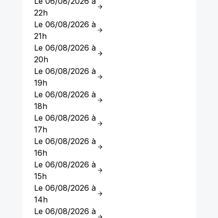
Le 06/08/2026 à
22h
Le 06/08/2026 à
21h
Le 06/08/2026 à
20h
Le 06/08/2026 à
19h
Le 06/08/2026 à
18h
Le 06/08/2026 à
17h
Le 06/08/2026 à
16h
Le 06/08/2026 à
15h
Le 06/08/2026 à
14h
Le 06/08/2026 à