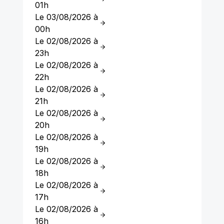
01h
Le 03/08/2026 à
00h
Le 02/08/2026 à
23h
Le 02/08/2026 à
22h
Le 02/08/2026 à
21h
Le 02/08/2026 à
20h
Le 02/08/2026 à
19h
Le 02/08/2026 à
18h
Le 02/08/2026 à
17h
Le 02/08/2026 à
16h