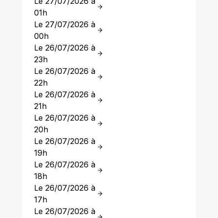
Le 27/07/2026 à
01h
Le 27/07/2026 à
00h
Le 26/07/2026 à
23h
Le 26/07/2026 à
22h
Le 26/07/2026 à
21h
Le 26/07/2026 à
20h
Le 26/07/2026 à
19h
Le 26/07/2026 à
18h
Le 26/07/2026 à
17h
Le 26/07/2026 à