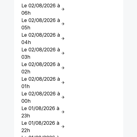
Le 02/08/2026 à
06h
Le 02/08/2026 à
05h
Le 02/08/2026 à
04h
Le 02/08/2026 à
03h
Le 02/08/2026 à
02h
Le 02/08/2026 à
01h
Le 02/08/2026 à
00h
Le 01/08/2026 à
23h
Le 01/08/2026 à
22h