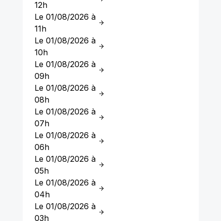
12h
Le 01/08/2026 à
11h
Le 01/08/2026 à
10h
Le 01/08/2026 à
09h
Le 01/08/2026 à
08h
Le 01/08/2026 à
07h
Le 01/08/2026 à
06h
Le 01/08/2026 à
05h
Le 01/08/2026 à
04h
Le 01/08/2026 à
03h