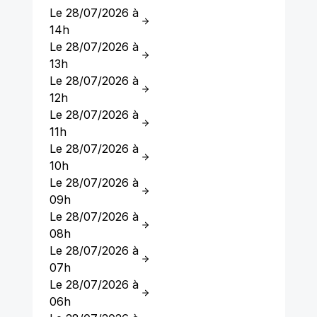
Le 28/07/2026 à
14h
Le 28/07/2026 à
13h
Le 28/07/2026 à
12h
Le 28/07/2026 à
11h
Le 28/07/2026 à
10h
Le 28/07/2026 à
09h
Le 28/07/2026 à
08h
Le 28/07/2026 à
07h
Le 28/07/2026 à
06h