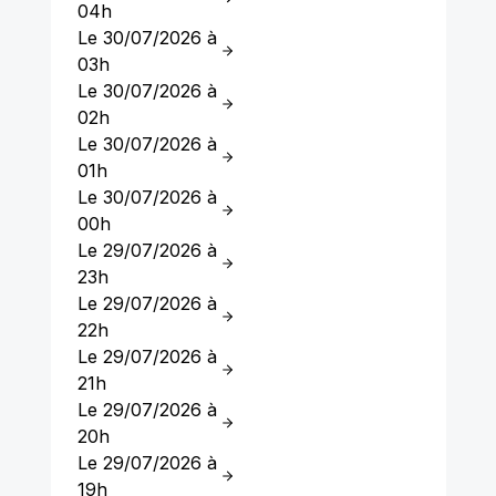
04h
Le 30/07/2026 à
03h
Le 30/07/2026 à
02h
Le 30/07/2026 à
01h
Le 30/07/2026 à
00h
Le 29/07/2026 à
23h
Le 29/07/2026 à
22h
Le 29/07/2026 à
21h
Le 29/07/2026 à
20h
Le 29/07/2026 à
19h