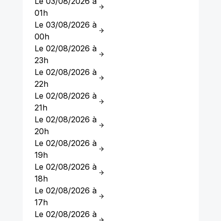
Le 03/08/2026 à
01h
Le 03/08/2026 à
00h
Le 02/08/2026 à
23h
Le 02/08/2026 à
22h
Le 02/08/2026 à
21h
Le 02/08/2026 à
20h
Le 02/08/2026 à
19h
Le 02/08/2026 à
18h
Le 02/08/2026 à
17h
Le 02/08/2026 à