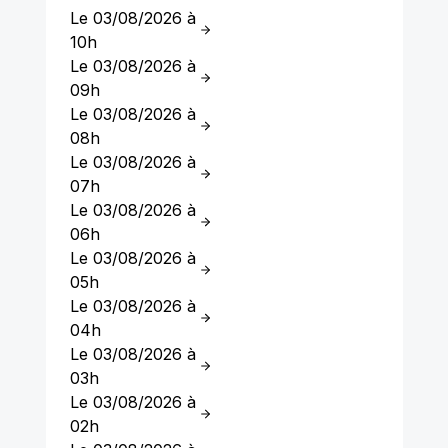
Le 03/08/2026 à
10h
Le 03/08/2026 à
09h
Le 03/08/2026 à
08h
Le 03/08/2026 à
07h
Le 03/08/2026 à
06h
Le 03/08/2026 à
05h
Le 03/08/2026 à
04h
Le 03/08/2026 à
03h
Le 03/08/2026 à
02h