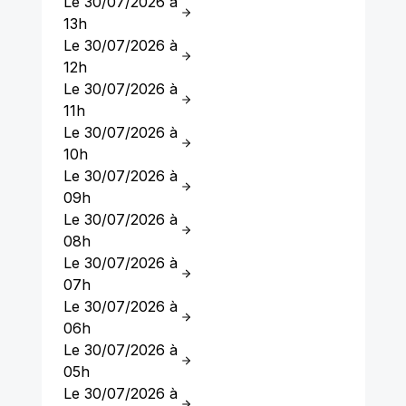
Le 30/07/2026 à
13h
Le 30/07/2026 à
12h
Le 30/07/2026 à
11h
Le 30/07/2026 à
10h
Le 30/07/2026 à
09h
Le 30/07/2026 à
08h
Le 30/07/2026 à
07h
Le 30/07/2026 à
06h
Le 30/07/2026 à
05h
Le 30/07/2026 à