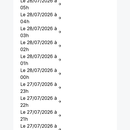
Le 28/07/2026 à
05h
Le 28/07/2026 à
04h
Le 28/07/2026 à
03h
Le 28/07/2026 à
02h
Le 28/07/2026 à
01h
Le 28/07/2026 à
00h
Le 27/07/2026 à
23h
Le 27/07/2026 à
22h
Le 27/07/2026 à
21h
Le 27/07/2026 à