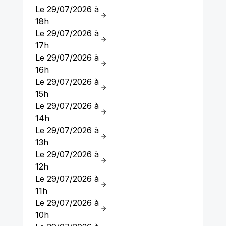
Le 29/07/2026 à
18h
Le 29/07/2026 à
17h
Le 29/07/2026 à
16h
Le 29/07/2026 à
15h
Le 29/07/2026 à
14h
Le 29/07/2026 à
13h
Le 29/07/2026 à
12h
Le 29/07/2026 à
11h
Le 29/07/2026 à
10h