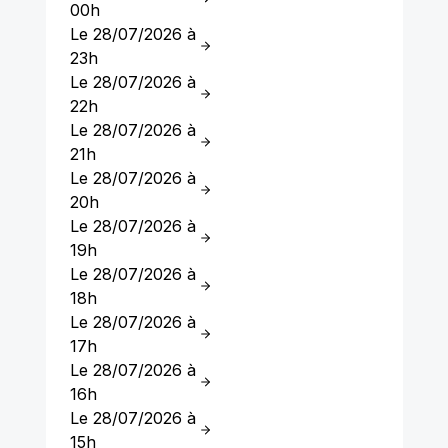
00h
Le 28/07/2026 à
23h
Le 28/07/2026 à
22h
Le 28/07/2026 à
21h
Le 28/07/2026 à
20h
Le 28/07/2026 à
19h
Le 28/07/2026 à
18h
Le 28/07/2026 à
17h
Le 28/07/2026 à
16h
Le 28/07/2026 à
15h