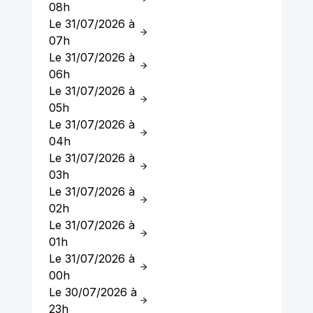
08h
Le 31/07/2026 à
07h
Le 31/07/2026 à
06h
Le 31/07/2026 à
05h
Le 31/07/2026 à
04h
Le 31/07/2026 à
03h
Le 31/07/2026 à
02h
Le 31/07/2026 à
01h
Le 31/07/2026 à
00h
Le 30/07/2026 à
23h