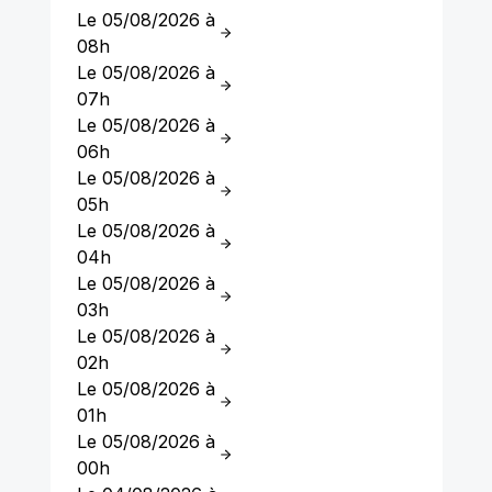
Le 05/08/2026 à
08h
Le 05/08/2026 à
07h
Le 05/08/2026 à
06h
Le 05/08/2026 à
05h
Le 05/08/2026 à
04h
Le 05/08/2026 à
03h
Le 05/08/2026 à
02h
Le 05/08/2026 à
01h
Le 05/08/2026 à
00h