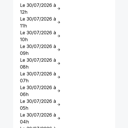
Le 30/07/2026 à
12h
Le 30/07/2026 à
11h
Le 30/07/2026 à
10h
Le 30/07/2026 à
09h
Le 30/07/2026 à
08h
Le 30/07/2026 à
07h
Le 30/07/2026 à
06h
Le 30/07/2026 à
05h
Le 30/07/2026 à
04h