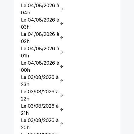
Le 04/08/2026 à
04h
Le 04/08/2026 à
03h
Le 04/08/2026 à
02h
Le 04/08/2026 à
01h
Le 04/08/2026 à
00h
Le 03/08/2026 à
23h
Le 03/08/2026 à
22h
Le 03/08/2026 à
21h
Le 03/08/2026 à
20h