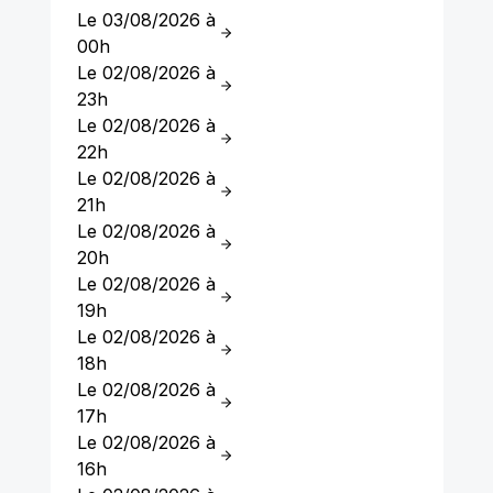
Le 03/08/2026 à
00h
Le 02/08/2026 à
23h
Le 02/08/2026 à
22h
Le 02/08/2026 à
21h
Le 02/08/2026 à
20h
Le 02/08/2026 à
19h
Le 02/08/2026 à
18h
Le 02/08/2026 à
17h
Le 02/08/2026 à
16h