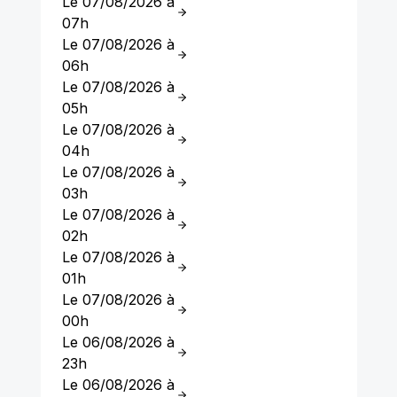
Le 07/08/2026 à
07h
Le 07/08/2026 à
06h
Le 07/08/2026 à
05h
Le 07/08/2026 à
04h
Le 07/08/2026 à
03h
Le 07/08/2026 à
02h
Le 07/08/2026 à
01h
Le 07/08/2026 à
00h
Le 06/08/2026 à
23h
Le 06/08/2026 à