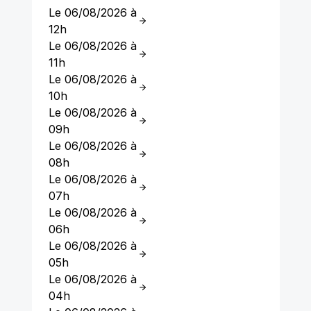
Le 06/08/2026 à
12h
Le 06/08/2026 à
11h
Le 06/08/2026 à
10h
Le 06/08/2026 à
09h
Le 06/08/2026 à
08h
Le 06/08/2026 à
07h
Le 06/08/2026 à
06h
Le 06/08/2026 à
05h
Le 06/08/2026 à
04h