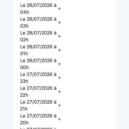
Le 28/07/2026 à
04h
Le 28/07/2026 à
03h
Le 28/07/2026 à
02h
Le 28/07/2026 à
01h
Le 28/07/2026 à
00h
Le 27/07/2026 à
23h
Le 27/07/2026 à
22h
Le 27/07/2026 à
21h
Le 27/07/2026 à
20h