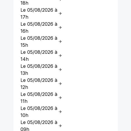
18h
Le 05/08/2026 à
17h
Le 05/08/2026 à
16h
Le 05/08/2026 à
15h
Le 05/08/2026 à
14h
Le 05/08/2026 à
13h
Le 05/08/2026 à
12h
Le 05/08/2026 à
11h
Le 05/08/2026 à
10h
Le 05/08/2026 à
09h