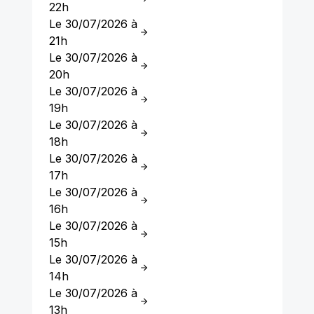
22h
Le 30/07/2026 à
21h
Le 30/07/2026 à
20h
Le 30/07/2026 à
19h
Le 30/07/2026 à
18h
Le 30/07/2026 à
17h
Le 30/07/2026 à
16h
Le 30/07/2026 à
15h
Le 30/07/2026 à
14h
Le 30/07/2026 à
13h