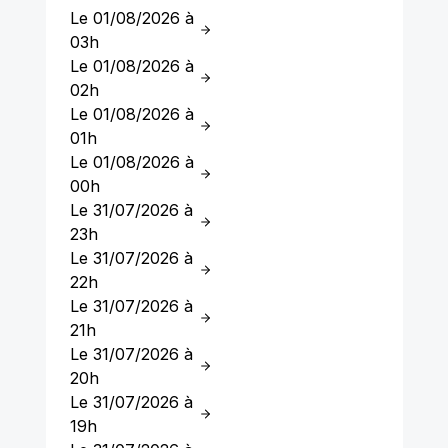
Le 01/08/2026 à
03h
Le 01/08/2026 à
02h
Le 01/08/2026 à
01h
Le 01/08/2026 à
00h
Le 31/07/2026 à
23h
Le 31/07/2026 à
22h
Le 31/07/2026 à
21h
Le 31/07/2026 à
20h
Le 31/07/2026 à
19h