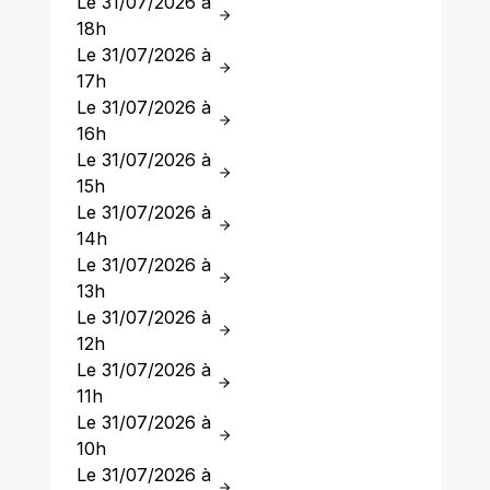
Le 31/07/2026 à
18h
Le 31/07/2026 à
17h
Le 31/07/2026 à
16h
Le 31/07/2026 à
15h
Le 31/07/2026 à
14h
Le 31/07/2026 à
13h
Le 31/07/2026 à
12h
Le 31/07/2026 à
11h
Le 31/07/2026 à
10h
Le 31/07/2026 à