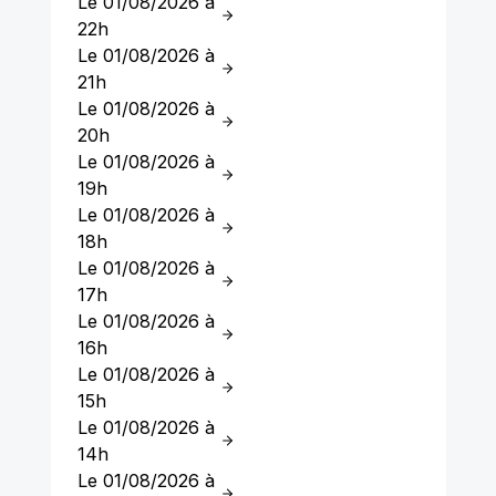
Le 01/08/2026 à
22h
Le 01/08/2026 à
21h
Le 01/08/2026 à
20h
Le 01/08/2026 à
19h
Le 01/08/2026 à
18h
Le 01/08/2026 à
17h
Le 01/08/2026 à
16h
Le 01/08/2026 à
15h
Le 01/08/2026 à
14h
Le 01/08/2026 à