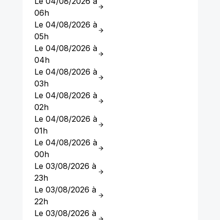
Le 04/08/2026 à
06h
Le 04/08/2026 à
05h
Le 04/08/2026 à
04h
Le 04/08/2026 à
03h
Le 04/08/2026 à
02h
Le 04/08/2026 à
01h
Le 04/08/2026 à
00h
Le 03/08/2026 à
23h
Le 03/08/2026 à
22h
Le 03/08/2026 à