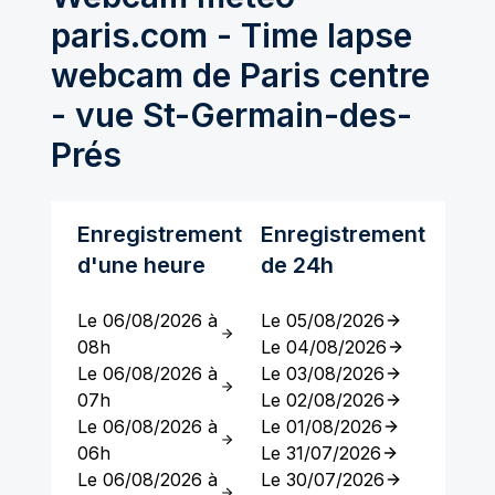
paris.com - Time lapse
webcam de Paris centre
- vue St-Germain-des-
Prés
Enregistrement
Enregistrement
d'une heure
de 24h
Le 06/08/2026 à
Le 05/08/2026
08h
Le 04/08/2026
Le 06/08/2026 à
Le 03/08/2026
07h
Le 02/08/2026
Le 06/08/2026 à
Le 01/08/2026
06h
Le 31/07/2026
Le 06/08/2026 à
Le 30/07/2026