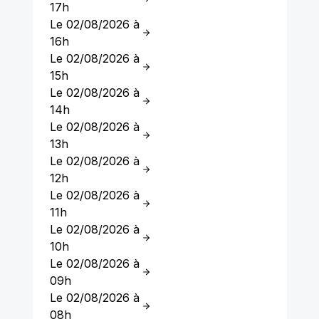
17h
Le 02/08/2026 à
16h
Le 02/08/2026 à
15h
Le 02/08/2026 à
14h
Le 02/08/2026 à
13h
Le 02/08/2026 à
12h
Le 02/08/2026 à
11h
Le 02/08/2026 à
10h
Le 02/08/2026 à
09h
Le 02/08/2026 à
08h