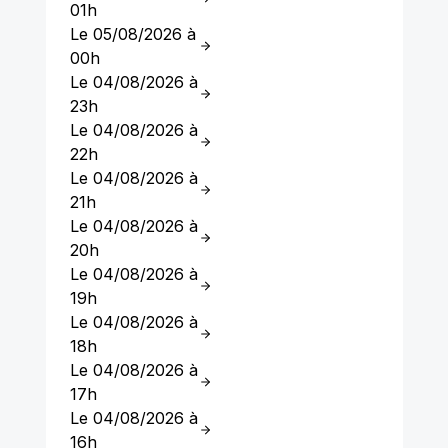
01h
Le 05/08/2026 à
00h
Le 04/08/2026 à
23h
Le 04/08/2026 à
22h
Le 04/08/2026 à
21h
Le 04/08/2026 à
20h
Le 04/08/2026 à
19h
Le 04/08/2026 à
18h
Le 04/08/2026 à
17h
Le 04/08/2026 à
16h