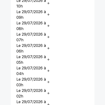
Le 29/07/2026 à
10h
Le 29/07/2026 à
09h
Le 29/07/2026 à
08h
Le 29/07/2026 à
07h
Le 29/07/2026 à
06h
Le 29/07/2026 à
05h
Le 29/07/2026 à
04h
Le 29/07/2026 à
03h
Le 29/07/2026 à
02h
Le 29/07/2026 à