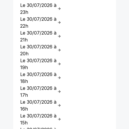
Le 30/07/2026 à
23h
Le 30/07/2026 à
22h
Le 30/07/2026 à
21h
Le 30/07/2026 à
20h
Le 30/07/2026 à
19h
Le 30/07/2026 à
18h
Le 30/07/2026 à
17h
Le 30/07/2026 à
16h
Le 30/07/2026 à
15h