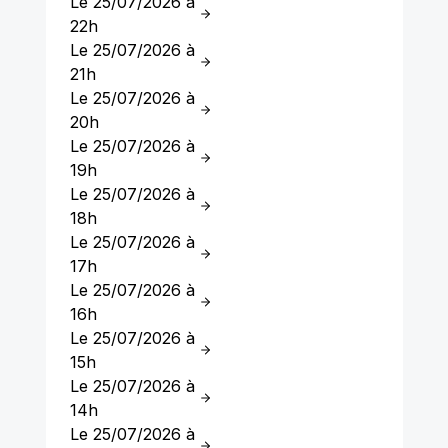
Le 25/07/2026 à
22h
Le 25/07/2026 à
21h
Le 25/07/2026 à
20h
Le 25/07/2026 à
19h
Le 25/07/2026 à
18h
Le 25/07/2026 à
17h
Le 25/07/2026 à
16h
Le 25/07/2026 à
15h
Le 25/07/2026 à
14h
Le 25/07/2026 à