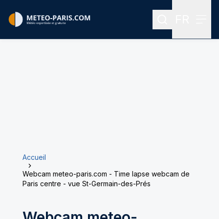
FR
Rechercher
Menu
Menu des
Accueil
Webcam meteo-paris.com - Time lapse webcam de
Paris centre - vue St-Germain-des-Prés
Webcam meteo-