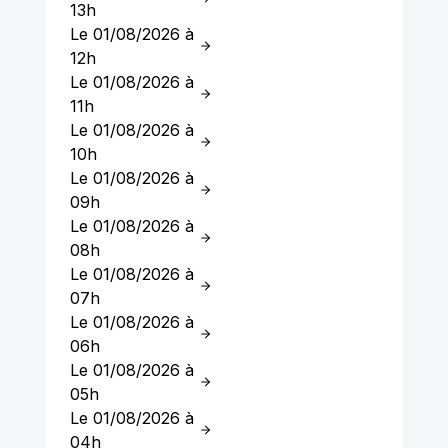
13h
Le 01/08/2026 à
12h
Le 01/08/2026 à
11h
Le 01/08/2026 à
10h
Le 01/08/2026 à
09h
Le 01/08/2026 à
08h
Le 01/08/2026 à
07h
Le 01/08/2026 à
06h
Le 01/08/2026 à
05h
Le 01/08/2026 à
04h