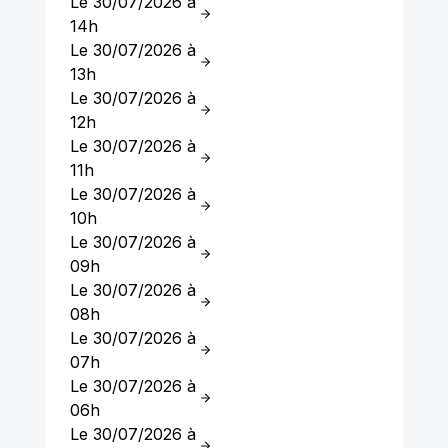
Le 30/07/2026 à
14h
Le 30/07/2026 à
13h
Le 30/07/2026 à
12h
Le 30/07/2026 à
11h
Le 30/07/2026 à
10h
Le 30/07/2026 à
09h
Le 30/07/2026 à
08h
Le 30/07/2026 à
07h
Le 30/07/2026 à
06h
Le 30/07/2026 à