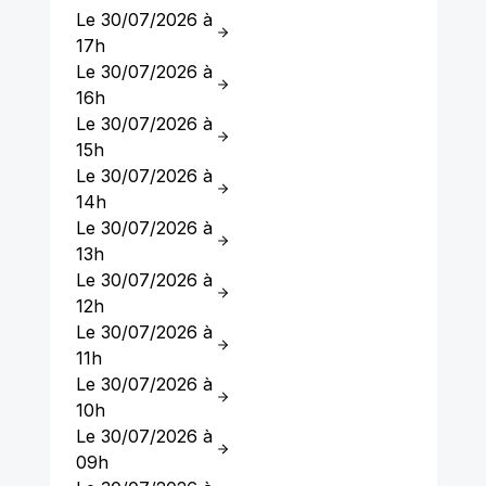
Le 30/07/2026 à
17h
Le 30/07/2026 à
16h
Le 30/07/2026 à
15h
Le 30/07/2026 à
14h
Le 30/07/2026 à
13h
Le 30/07/2026 à
12h
Le 30/07/2026 à
11h
Le 30/07/2026 à
10h
Le 30/07/2026 à
09h