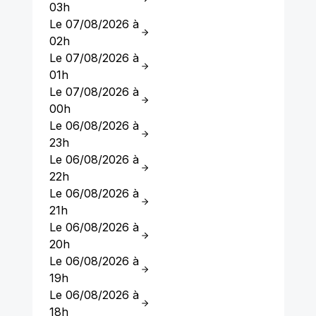
03h
Le 07/08/2026 à
02h
Le 07/08/2026 à
01h
Le 07/08/2026 à
00h
Le 06/08/2026 à
23h
Le 06/08/2026 à
22h
Le 06/08/2026 à
21h
Le 06/08/2026 à
20h
Le 06/08/2026 à
19h
Le 06/08/2026 à
18h