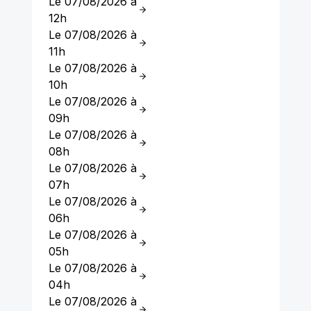
Le 07/08/2026 à
12h
Le 07/08/2026 à
11h
Le 07/08/2026 à
10h
Le 07/08/2026 à
09h
Le 07/08/2026 à
08h
Le 07/08/2026 à
07h
Le 07/08/2026 à
06h
Le 07/08/2026 à
05h
Le 07/08/2026 à
04h
Le 07/08/2026 à