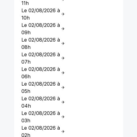
11h
Le 02/08/2026 à
10h
Le 02/08/2026 à
09h
Le 02/08/2026 à
08h
Le 02/08/2026 à
07h
Le 02/08/2026 à
06h
Le 02/08/2026 à
05h
Le 02/08/2026 à
04h
Le 02/08/2026 à
03h
Le 02/08/2026 à
02h