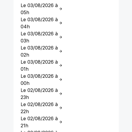
Le 03/08/2026 à
05h
Le 03/08/2026 à
04h
Le 03/08/2026 à
03h
Le 03/08/2026 à
02h
Le 03/08/2026 à
01h
Le 03/08/2026 à
00h
Le 02/08/2026 à
23h
Le 02/08/2026 à
22h
Le 02/08/2026 à
21h