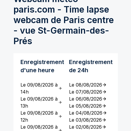
paris.com - Time lapse
webcam de Paris centre
- vue St-Germain-des-
Prés
Enregistrement
Enregistrement
d'une heure
de 24h
Le 09/08/2026 à
Le 08/08/2026
14h
Le 07/08/2026
Le 09/08/2026 à
Le 06/08/2026
13h
Le 05/08/2026
Le 09/08/2026 à
Le 04/08/2026
12h
Le 03/08/2026
Le 09/08/2026 à
Le 02/08/2026