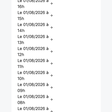
Le 01/08/2026 à
16h
Le 01/08/2026 à
15h
Le 01/08/2026 à
14h
Le 01/08/2026 à
13h
Le 01/08/2026 à
12h
Le 01/08/2026 à
11h
Le 01/08/2026 à
10h
Le 01/08/2026 à
09h
Le 01/08/2026 à
08h
Le 01/08/2026 à