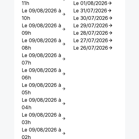
11h
Le 01/08/2026
Le 09/08/2026 à
Le 31/07/2026
10h
Le 30/07/2026
Le 09/08/2026 à
Le 29/07/2026
09h
Le 28/07/2026
Le 09/08/2026 à
Le 27/07/2026
08h
Le 26/07/2026
Le 09/08/2026 à
07h
Le 09/08/2026 à
06h
Le 09/08/2026 à
05h
Le 09/08/2026 à
04h
Le 09/08/2026 à
03h
Le 09/08/2026 à
02h