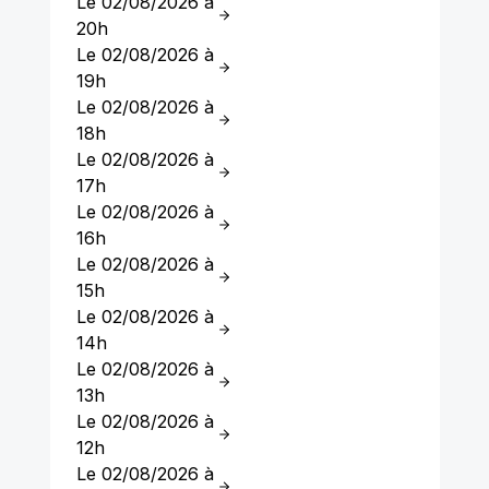
Le 02/08/2026 à
20h
Le 02/08/2026 à
19h
Le 02/08/2026 à
18h
Le 02/08/2026 à
17h
Le 02/08/2026 à
16h
Le 02/08/2026 à
15h
Le 02/08/2026 à
14h
Le 02/08/2026 à
13h
Le 02/08/2026 à
12h
Le 02/08/2026 à