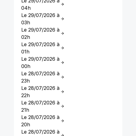
Le 29/07/2026 à
04h
Le 29/07/2026 à
03h
Le 29/07/2026 à
02h
Le 29/07/2026 à
01h
Le 29/07/2026 à
00h
Le 28/07/2026 à
23h
Le 28/07/2026 à
22h
Le 28/07/2026 à
21h
Le 28/07/2026 à
20h
Le 28/07/2026 à