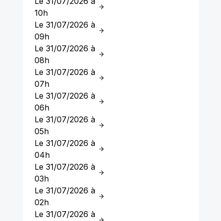
Le 31/07/2026 à
10h
Le 31/07/2026 à
09h
Le 31/07/2026 à
08h
Le 31/07/2026 à
07h
Le 31/07/2026 à
06h
Le 31/07/2026 à
05h
Le 31/07/2026 à
04h
Le 31/07/2026 à
03h
Le 31/07/2026 à
02h
Le 31/07/2026 à