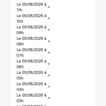
Le 05/08/2026 à
11h
Le 05/08/2026 à
10h
Le 05/08/2026 à
09h
Le 05/08/2026 à
08h
Le 05/08/2026 à
07h
Le 05/08/2026 à
06h
Le 05/08/2026 à
05h
Le 05/08/2026 à
04h
Le 05/08/2026 à
03h