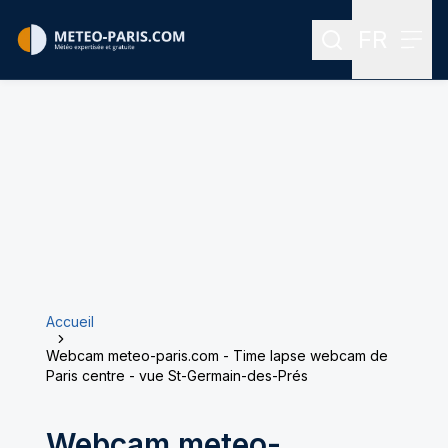
FR
Rechercher
Menu
Menu des
Accueil
Webcam meteo-paris.com - Time lapse webcam de
Paris centre - vue St-Germain-des-Prés
Webcam meteo-