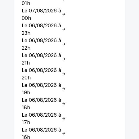
01h
Le 07/08/2026 à
00h
Le 06/08/2026 à
23h
Le 06/08/2026 à
22h
Le 06/08/2026 à
21h
Le 06/08/2026 à
20h
Le 06/08/2026 à
19h
Le 06/08/2026 à
18h
Le 06/08/2026 à
17h
Le 06/08/2026 à
16h