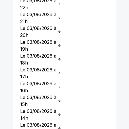
Le 03/08/2026 à
22h
Le 03/08/2026 à
21h
Le 03/08/2026 à
20h
Le 03/08/2026 à
19h
Le 03/08/2026 à
18h
Le 03/08/2026 à
17h
Le 03/08/2026 à
16h
Le 03/08/2026 à
15h
Le 03/08/2026 à
14h
Le 03/08/2026 à