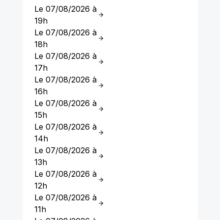
Le 07/08/2026 à
19h
Le 07/08/2026 à
18h
Le 07/08/2026 à
17h
Le 07/08/2026 à
16h
Le 07/08/2026 à
15h
Le 07/08/2026 à
14h
Le 07/08/2026 à
13h
Le 07/08/2026 à
12h
Le 07/08/2026 à
11h