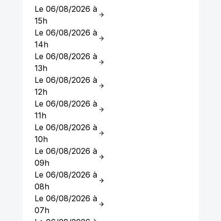
Le 06/08/2026 à
15h
Le 06/08/2026 à
14h
Le 06/08/2026 à
13h
Le 06/08/2026 à
12h
Le 06/08/2026 à
11h
Le 06/08/2026 à
10h
Le 06/08/2026 à
09h
Le 06/08/2026 à
08h
Le 06/08/2026 à
07h