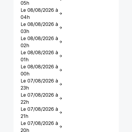
05h
Le 08/08/2026 à
04h
Le 08/08/2026 à
03h
Le 08/08/2026 à
02h
Le 08/08/2026 à
01h
Le 08/08/2026 à
00h
Le 07/08/2026 à
23h
Le 07/08/2026 à
22h
Le 07/08/2026 à
21h
Le 07/08/2026 à
20h