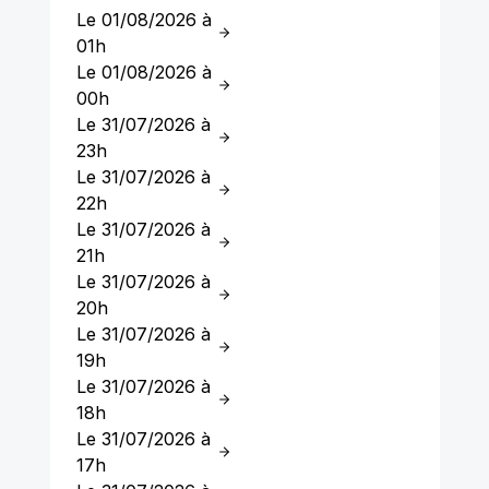
Le 01/08/2026 à
01h
Le 01/08/2026 à
00h
Le 31/07/2026 à
23h
Le 31/07/2026 à
22h
Le 31/07/2026 à
21h
Le 31/07/2026 à
20h
Le 31/07/2026 à
19h
Le 31/07/2026 à
18h
Le 31/07/2026 à
17h