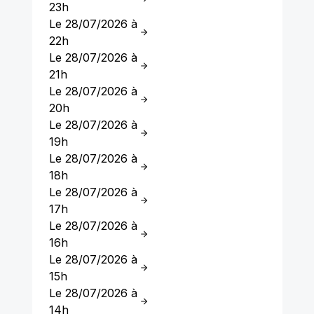
23h
Le 28/07/2026 à
22h
Le 28/07/2026 à
21h
Le 28/07/2026 à
20h
Le 28/07/2026 à
19h
Le 28/07/2026 à
18h
Le 28/07/2026 à
17h
Le 28/07/2026 à
16h
Le 28/07/2026 à
15h
Le 28/07/2026 à
14h