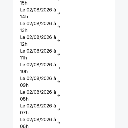
15h
Le 02/08/2026 à
14h
Le 02/08/2026 à
13h
Le 02/08/2026 à
12h
Le 02/08/2026 à
11h
Le 02/08/2026 à
10h
Le 02/08/2026 à
09h
Le 02/08/2026 à
08h
Le 02/08/2026 à
07h
Le 02/08/2026 à
06h