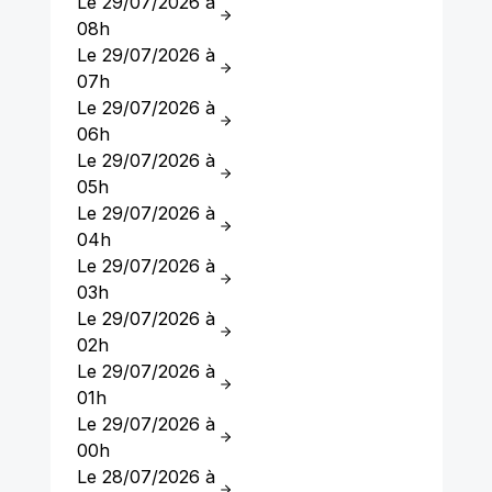
Le 29/07/2026 à
08h
Le 29/07/2026 à
07h
Le 29/07/2026 à
06h
Le 29/07/2026 à
05h
Le 29/07/2026 à
04h
Le 29/07/2026 à
03h
Le 29/07/2026 à
02h
Le 29/07/2026 à
01h
Le 29/07/2026 à
00h
Le 28/07/2026 à