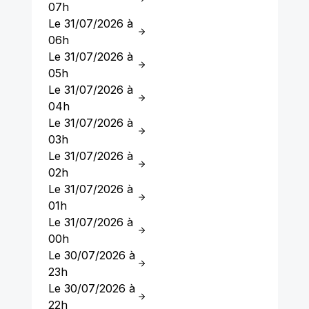
07h
Le 31/07/2026 à
06h
Le 31/07/2026 à
05h
Le 31/07/2026 à
04h
Le 31/07/2026 à
03h
Le 31/07/2026 à
02h
Le 31/07/2026 à
01h
Le 31/07/2026 à
00h
Le 30/07/2026 à
23h
Le 30/07/2026 à
22h