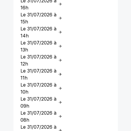
Le 31/07/2026 à
16h
Le 31/07/2026 à
15h
Le 31/07/2026 à
14h
Le 31/07/2026 à
13h
Le 31/07/2026 à
12h
Le 31/07/2026 à
11h
Le 31/07/2026 à
10h
Le 31/07/2026 à
09h
Le 31/07/2026 à
08h
Le 31/07/2026 à