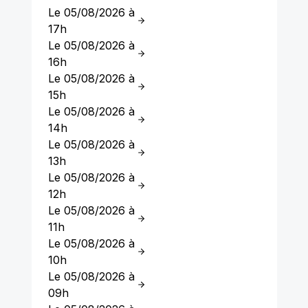
Le 05/08/2026 à
17h
Le 05/08/2026 à
16h
Le 05/08/2026 à
15h
Le 05/08/2026 à
14h
Le 05/08/2026 à
13h
Le 05/08/2026 à
12h
Le 05/08/2026 à
11h
Le 05/08/2026 à
10h
Le 05/08/2026 à
09h