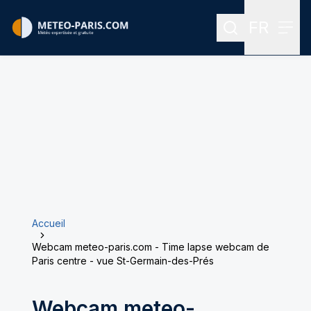
FR
Rechercher
Menu
Menu des
Accueil
Webcam meteo-paris.com - Time lapse webcam de
Paris centre - vue St-Germain-des-Prés
Webcam meteo-