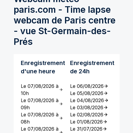
paris.com - Time lapse
webcam de Paris centre
- vue St-Germain-des-
Prés
Enregistrement
Enregistrement
d'une heure
de 24h
Le 07/08/2026 à
Le 06/08/2026
10h
Le 05/08/2026
Le 07/08/2026 à
Le 04/08/2026
09h
Le 03/08/2026
Le 07/08/2026 à
Le 02/08/2026
08h
Le 01/08/2026
Le 07/08/2026 à
Le 31/07/2026