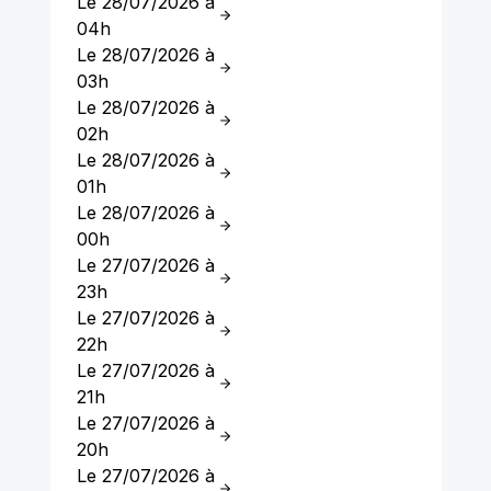
Le 28/07/2026 à
04h
Le 28/07/2026 à
03h
Le 28/07/2026 à
02h
Le 28/07/2026 à
01h
Le 28/07/2026 à
00h
Le 27/07/2026 à
23h
Le 27/07/2026 à
22h
Le 27/07/2026 à
21h
Le 27/07/2026 à
20h
Le 27/07/2026 à