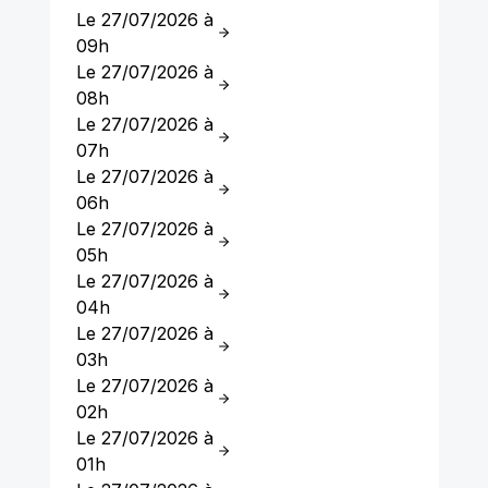
Le 27/07/2026 à
09h
Le 27/07/2026 à
08h
Le 27/07/2026 à
07h
Le 27/07/2026 à
06h
Le 27/07/2026 à
05h
Le 27/07/2026 à
04h
Le 27/07/2026 à
03h
Le 27/07/2026 à
02h
Le 27/07/2026 à
01h