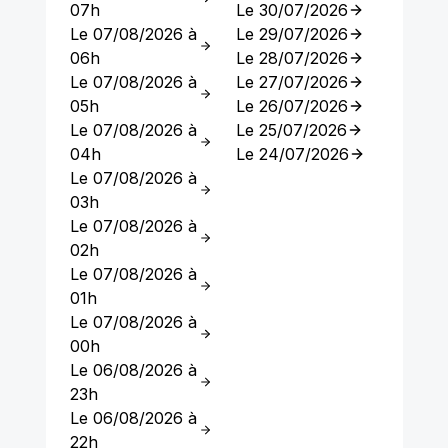
07h
Le 30/07/2026
Le 07/08/2026 à
Le 29/07/2026
06h
Le 28/07/2026
Le 07/08/2026 à
Le 27/07/2026
05h
Le 26/07/2026
Le 07/08/2026 à
Le 25/07/2026
04h
Le 24/07/2026
Le 07/08/2026 à
03h
Le 07/08/2026 à
02h
Le 07/08/2026 à
01h
Le 07/08/2026 à
00h
Le 06/08/2026 à
23h
Le 06/08/2026 à
22h