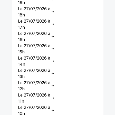
19h
Le 27/07/2026 à
18h
Le 27/07/2026 à
17h
Le 27/07/2026 à
16h
Le 27/07/2026 à
15h
Le 27/07/2026 à
14h
Le 27/07/2026 à
13h
Le 27/07/2026 à
12h
Le 27/07/2026 à
11h
Le 27/07/2026 à
10h