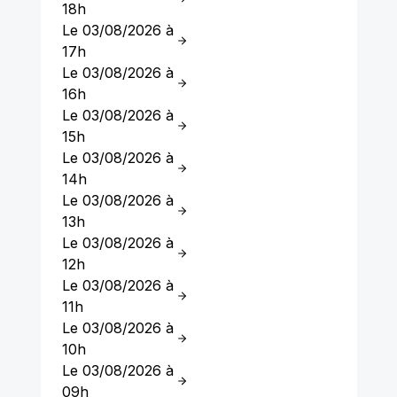
18h
Le 03/08/2026 à
17h
Le 03/08/2026 à
16h
Le 03/08/2026 à
15h
Le 03/08/2026 à
14h
Le 03/08/2026 à
13h
Le 03/08/2026 à
12h
Le 03/08/2026 à
11h
Le 03/08/2026 à
10h
Le 03/08/2026 à
09h