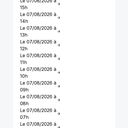
Le 07/08/2026 à
15h
Le 07/08/2026 à
14h
Le 07/08/2026 à
13h
Le 07/08/2026 à
12h
Le 07/08/2026 à
11h
Le 07/08/2026 à
10h
Le 07/08/2026 à
09h
Le 07/08/2026 à
08h
Le 07/08/2026 à
07h
Le 07/08/2026 à