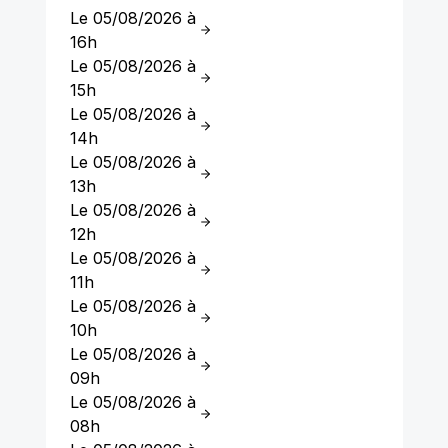
Le 05/08/2026 à
16h
Le 05/08/2026 à
15h
Le 05/08/2026 à
14h
Le 05/08/2026 à
13h
Le 05/08/2026 à
12h
Le 05/08/2026 à
11h
Le 05/08/2026 à
10h
Le 05/08/2026 à
09h
Le 05/08/2026 à
08h