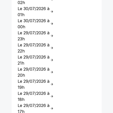
02h
Le 30/07/2026 à
01h
Le 30/07/2026 à
00h
Le 29/07/2026 à
23h
Le 29/07/2026 à
22h
Le 29/07/2026 à
21h
Le 29/07/2026 à
20h
Le 29/07/2026 à
19h
Le 29/07/2026 à
18h
Le 29/07/2026 à
17h