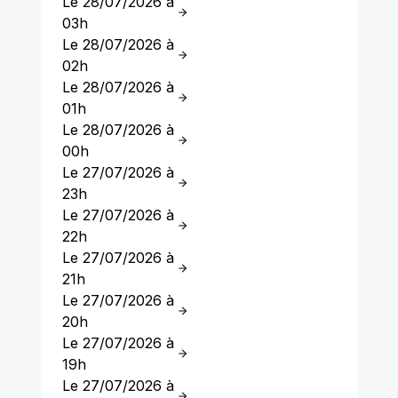
Le 28/07/2026 à
03h
Le 28/07/2026 à
02h
Le 28/07/2026 à
01h
Le 28/07/2026 à
00h
Le 27/07/2026 à
23h
Le 27/07/2026 à
22h
Le 27/07/2026 à
21h
Le 27/07/2026 à
20h
Le 27/07/2026 à
19h
Le 27/07/2026 à