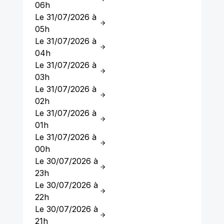
06h
Le 31/07/2026 à
05h
Le 31/07/2026 à
04h
Le 31/07/2026 à
03h
Le 31/07/2026 à
02h
Le 31/07/2026 à
01h
Le 31/07/2026 à
00h
Le 30/07/2026 à
23h
Le 30/07/2026 à
22h
Le 30/07/2026 à
21h