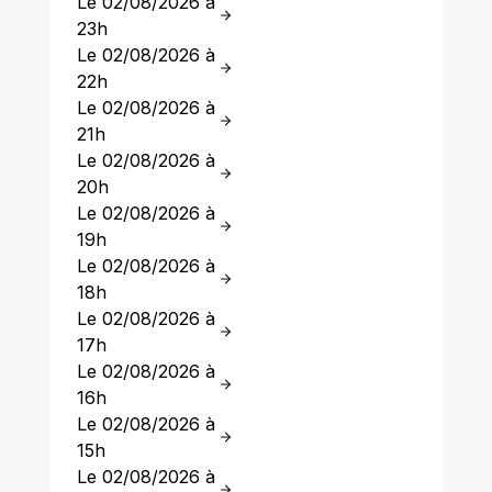
Le 02/08/2026 à
23h
Le 02/08/2026 à
22h
Le 02/08/2026 à
21h
Le 02/08/2026 à
20h
Le 02/08/2026 à
19h
Le 02/08/2026 à
18h
Le 02/08/2026 à
17h
Le 02/08/2026 à
16h
Le 02/08/2026 à
15h
Le 02/08/2026 à