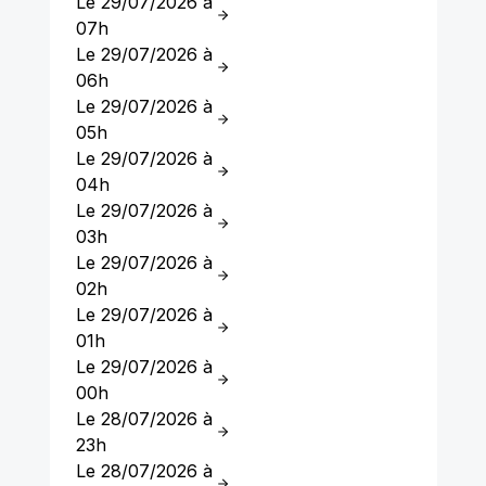
Le 29/07/2026 à
07h
Le 29/07/2026 à
06h
Le 29/07/2026 à
05h
Le 29/07/2026 à
04h
Le 29/07/2026 à
03h
Le 29/07/2026 à
02h
Le 29/07/2026 à
01h
Le 29/07/2026 à
00h
Le 28/07/2026 à
23h
Le 28/07/2026 à