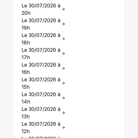
Le 30/07/2026 à
20h
Le 30/07/2026 à
19h
Le 30/07/2026 à
18h
Le 30/07/2026 à
17h
Le 30/07/2026 à
16h
Le 30/07/2026 à
15h
Le 30/07/2026 à
14h
Le 30/07/2026 à
13h
Le 30/07/2026 à
12h