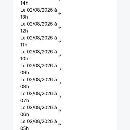
14h
Le 02/08/2026 à
13h
Le 02/08/2026 à
12h
Le 02/08/2026 à
11h
Le 02/08/2026 à
10h
Le 02/08/2026 à
09h
Le 02/08/2026 à
08h
Le 02/08/2026 à
07h
Le 02/08/2026 à
06h
Le 02/08/2026 à
05h