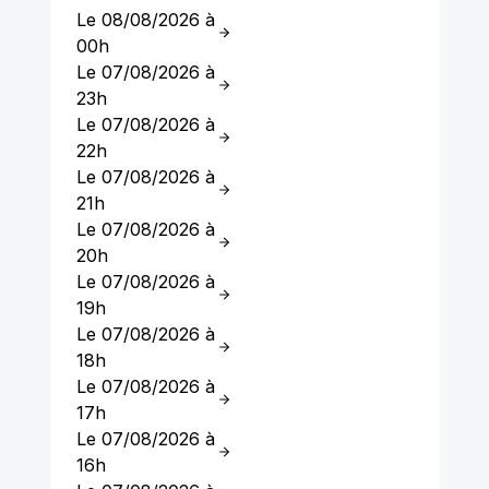
Le 08/08/2026 à
00h
Le 07/08/2026 à
23h
Le 07/08/2026 à
22h
Le 07/08/2026 à
21h
Le 07/08/2026 à
20h
Le 07/08/2026 à
19h
Le 07/08/2026 à
18h
Le 07/08/2026 à
17h
Le 07/08/2026 à
16h