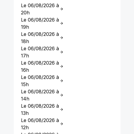
Le 06/08/2026 à
20h
Le 06/08/2026 à
19h
Le 06/08/2026 à
18h
Le 06/08/2026 à
17h
Le 06/08/2026 à
16h
Le 06/08/2026 à
15h
Le 06/08/2026 à
14h
Le 06/08/2026 à
13h
Le 06/08/2026 à
12h