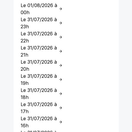
Le 01/08/2026 à
00h
Le 31/07/2026 à
23h
Le 31/07/2026 à
22h
Le 31/07/2026 à
21h
Le 31/07/2026 à
20h
Le 31/07/2026 à
19h
Le 31/07/2026 à
18h
Le 31/07/2026 à
17h
Le 31/07/2026 à
16h