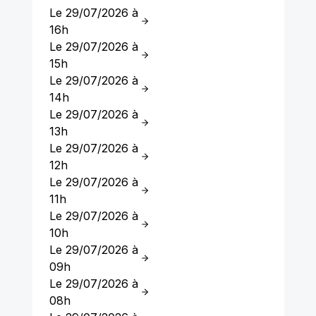
Le 29/07/2026 à
16h
Le 29/07/2026 à
15h
Le 29/07/2026 à
14h
Le 29/07/2026 à
13h
Le 29/07/2026 à
12h
Le 29/07/2026 à
11h
Le 29/07/2026 à
10h
Le 29/07/2026 à
09h
Le 29/07/2026 à
08h