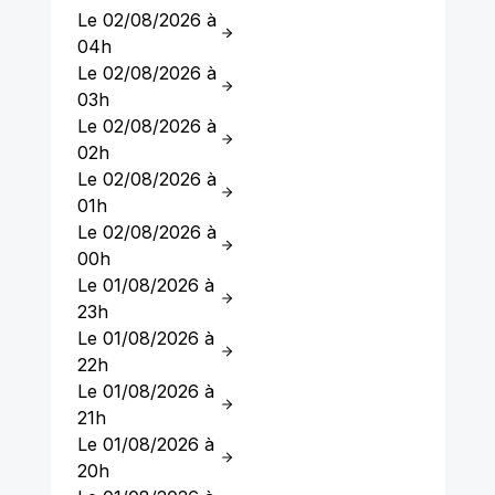
Le 02/08/2026 à
04h
Le 02/08/2026 à
03h
Le 02/08/2026 à
02h
Le 02/08/2026 à
01h
Le 02/08/2026 à
00h
Le 01/08/2026 à
23h
Le 01/08/2026 à
22h
Le 01/08/2026 à
21h
Le 01/08/2026 à
20h