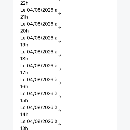
22h
Le 04/08/2026 à
21h
Le 04/08/2026 à
20h
Le 04/08/2026 à
19h
Le 04/08/2026 à
18h
Le 04/08/2026 à
17h
Le 04/08/2026 à
16h
Le 04/08/2026 à
15h
Le 04/08/2026 à
14h
Le 04/08/2026 à
13h