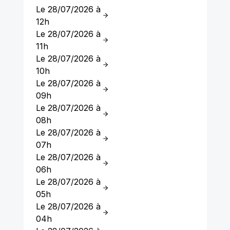
Le 28/07/2026 à
12h
Le 28/07/2026 à
11h
Le 28/07/2026 à
10h
Le 28/07/2026 à
09h
Le 28/07/2026 à
08h
Le 28/07/2026 à
07h
Le 28/07/2026 à
06h
Le 28/07/2026 à
05h
Le 28/07/2026 à
04h