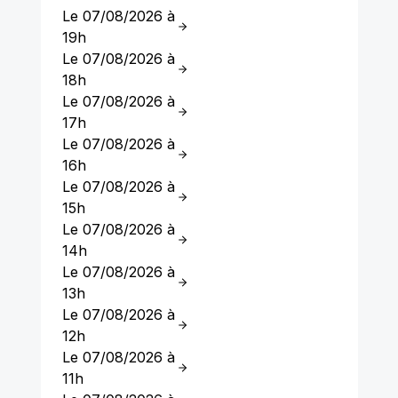
Le 07/08/2026 à
19h
Le 07/08/2026 à
18h
Le 07/08/2026 à
17h
Le 07/08/2026 à
16h
Le 07/08/2026 à
15h
Le 07/08/2026 à
14h
Le 07/08/2026 à
13h
Le 07/08/2026 à
12h
Le 07/08/2026 à
11h