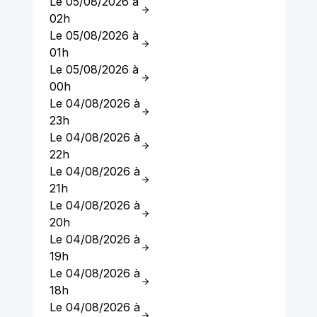
Le 05/08/2026 à
02h
Le 05/08/2026 à
01h
Le 05/08/2026 à
00h
Le 04/08/2026 à
23h
Le 04/08/2026 à
22h
Le 04/08/2026 à
21h
Le 04/08/2026 à
20h
Le 04/08/2026 à
19h
Le 04/08/2026 à
18h
Le 04/08/2026 à