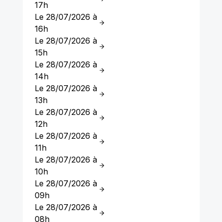
17h
Le 28/07/2026 à
16h
Le 28/07/2026 à
15h
Le 28/07/2026 à
14h
Le 28/07/2026 à
13h
Le 28/07/2026 à
12h
Le 28/07/2026 à
11h
Le 28/07/2026 à
10h
Le 28/07/2026 à
09h
Le 28/07/2026 à
08h