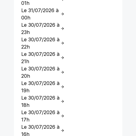
01h
Le 31/07/2026 à
00h
Le 30/07/2026 à
23h
Le 30/07/2026 à
22h
Le 30/07/2026 à
21h
Le 30/07/2026 à
20h
Le 30/07/2026 à
19h
Le 30/07/2026 à
18h
Le 30/07/2026 à
17h
Le 30/07/2026 à
16h