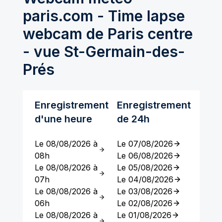
paris.com - Time lapse
webcam de Paris centre
- vue St-Germain-des-
Prés
Enregistrement
Enregistrement
d'une heure
de 24h
Le 08/08/2026 à
Le 07/08/2026
08h
Le 06/08/2026
Le 08/08/2026 à
Le 05/08/2026
07h
Le 04/08/2026
Le 08/08/2026 à
Le 03/08/2026
06h
Le 02/08/2026
Le 08/08/2026 à
Le 01/08/2026