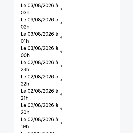
Le 03/08/2026 à
03h
Le 03/08/2026 à
02h
Le 03/08/2026 à
01h
Le 03/08/2026 à
00h
Le 02/08/2026 à
23h
Le 02/08/2026 à
22h
Le 02/08/2026 à
21h
Le 02/08/2026 à
20h
Le 02/08/2026 à
19h