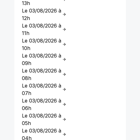
13h
Le 03/08/2026 à
12h
Le 03/08/2026 à
11h
Le 03/08/2026 à
10h
Le 03/08/2026 à
09h
Le 03/08/2026 à
08h
Le 03/08/2026 à
07h
Le 03/08/2026 à
06h
Le 03/08/2026 à
05h
Le 03/08/2026 à
04h