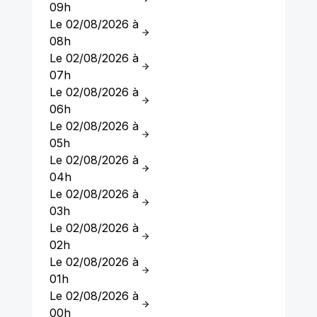
09h
Le 02/08/2026 à
08h
Le 02/08/2026 à
07h
Le 02/08/2026 à
06h
Le 02/08/2026 à
05h
Le 02/08/2026 à
04h
Le 02/08/2026 à
03h
Le 02/08/2026 à
02h
Le 02/08/2026 à
01h
Le 02/08/2026 à
00h