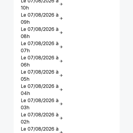
Le 07/08/2026 à
10h
Le 07/08/2026 à
09h
Le 07/08/2026 à
08h
Le 07/08/2026 à
07h
Le 07/08/2026 à
06h
Le 07/08/2026 à
05h
Le 07/08/2026 à
04h
Le 07/08/2026 à
03h
Le 07/08/2026 à
02h
Le 07/08/2026 à