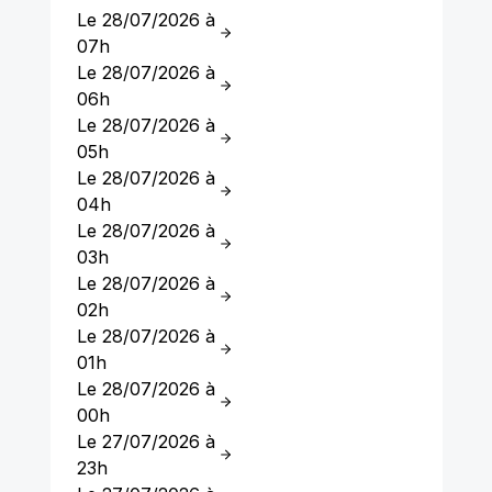
Le 28/07/2026 à
07h
Le 28/07/2026 à
06h
Le 28/07/2026 à
05h
Le 28/07/2026 à
04h
Le 28/07/2026 à
03h
Le 28/07/2026 à
02h
Le 28/07/2026 à
01h
Le 28/07/2026 à
00h
Le 27/07/2026 à
23h