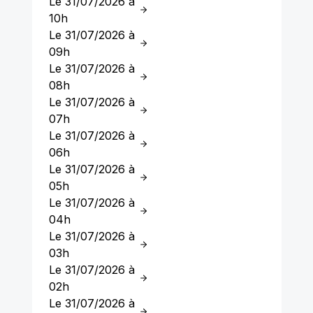
Le 31/07/2026 à
10h
Le 31/07/2026 à
09h
Le 31/07/2026 à
08h
Le 31/07/2026 à
07h
Le 31/07/2026 à
06h
Le 31/07/2026 à
05h
Le 31/07/2026 à
04h
Le 31/07/2026 à
03h
Le 31/07/2026 à
02h
Le 31/07/2026 à