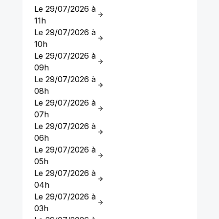
Le 29/07/2026 à
11h
Le 29/07/2026 à
10h
Le 29/07/2026 à
09h
Le 29/07/2026 à
08h
Le 29/07/2026 à
07h
Le 29/07/2026 à
06h
Le 29/07/2026 à
05h
Le 29/07/2026 à
04h
Le 29/07/2026 à
03h