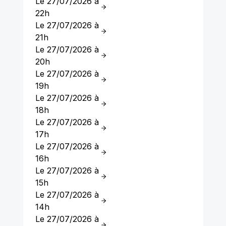
Le 27/07/2026 à
22h
Le 27/07/2026 à
21h
Le 27/07/2026 à
20h
Le 27/07/2026 à
19h
Le 27/07/2026 à
18h
Le 27/07/2026 à
17h
Le 27/07/2026 à
16h
Le 27/07/2026 à
15h
Le 27/07/2026 à
14h
Le 27/07/2026 à