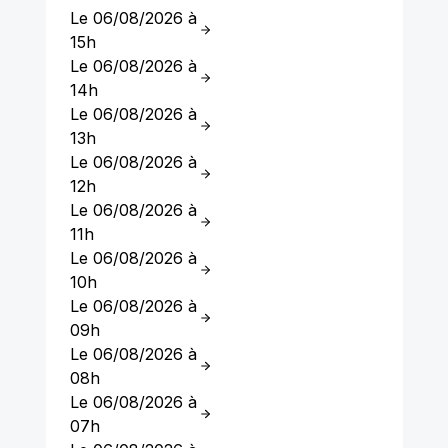
Le 06/08/2026 à
15h
Le 06/08/2026 à
14h
Le 06/08/2026 à
13h
Le 06/08/2026 à
12h
Le 06/08/2026 à
11h
Le 06/08/2026 à
10h
Le 06/08/2026 à
09h
Le 06/08/2026 à
08h
Le 06/08/2026 à
07h