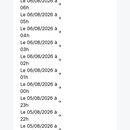
Le 06/08/2026 à
06h
Le 06/08/2026 à
05h
Le 06/08/2026 à
04h
Le 06/08/2026 à
03h
Le 06/08/2026 à
02h
Le 06/08/2026 à
01h
Le 06/08/2026 à
00h
Le 05/08/2026 à
23h
Le 05/08/2026 à
22h
Le 05/08/2026 à