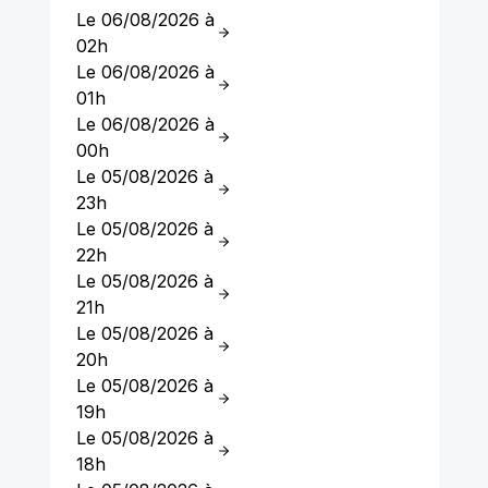
Le 06/08/2026 à
02h
Le 06/08/2026 à
01h
Le 06/08/2026 à
00h
Le 05/08/2026 à
23h
Le 05/08/2026 à
22h
Le 05/08/2026 à
21h
Le 05/08/2026 à
20h
Le 05/08/2026 à
19h
Le 05/08/2026 à
18h