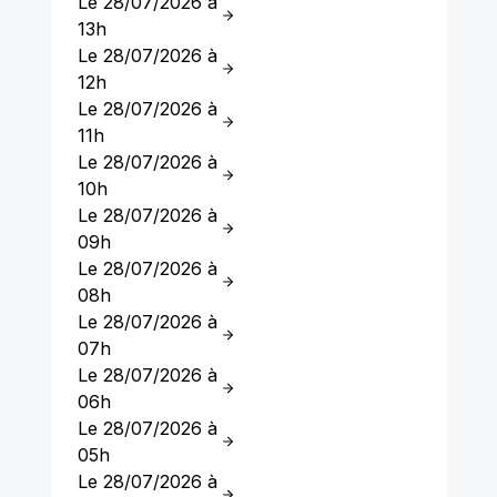
Le 28/07/2026 à
13h
Le 28/07/2026 à
12h
Le 28/07/2026 à
11h
Le 28/07/2026 à
10h
Le 28/07/2026 à
09h
Le 28/07/2026 à
08h
Le 28/07/2026 à
07h
Le 28/07/2026 à
06h
Le 28/07/2026 à
05h
Le 28/07/2026 à