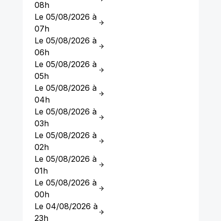
08h
Le 05/08/2026 à
07h
Le 05/08/2026 à
06h
Le 05/08/2026 à
05h
Le 05/08/2026 à
04h
Le 05/08/2026 à
03h
Le 05/08/2026 à
02h
Le 05/08/2026 à
01h
Le 05/08/2026 à
00h
Le 04/08/2026 à
23h