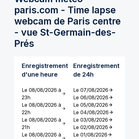
paris.com - Time lapse
webcam de Paris centre
- vue St-Germain-des-
Prés
Enregistrement
Enregistrement
d'une heure
de 24h
Le 08/08/2026 à
Le 07/08/2026
23h
Le 06/08/2026
Le 08/08/2026 à
Le 05/08/2026
22h
Le 04/08/2026
Le 08/08/2026 à
Le 03/08/2026
21h
Le 02/08/2026
Le 08/08/2026 à
Le 01/08/2026