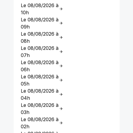
Le 08/08/2026 à
10h
Le 08/08/2026 à
09h
Le 08/08/2026 à
08h
Le 08/08/2026 à
07h
Le 08/08/2026 à
06h
Le 08/08/2026 à
05h
Le 08/08/2026 à
04h
Le 08/08/2026 à
03h
Le 08/08/2026 à
02h