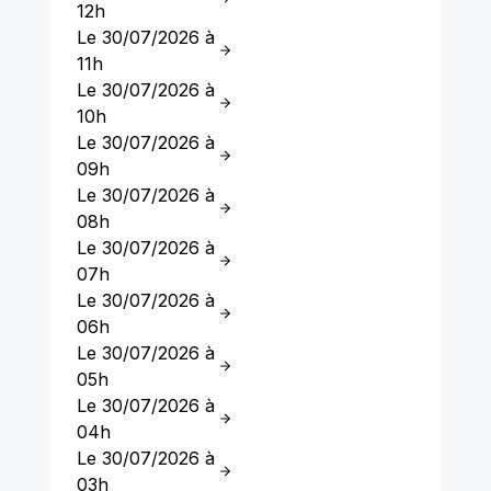
12h
Le 30/07/2026 à
11h
Le 30/07/2026 à
10h
Le 30/07/2026 à
09h
Le 30/07/2026 à
08h
Le 30/07/2026 à
07h
Le 30/07/2026 à
06h
Le 30/07/2026 à
05h
Le 30/07/2026 à
04h
Le 30/07/2026 à
03h