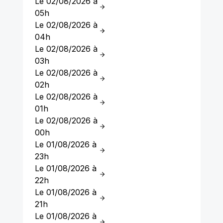
Le 02/08/2026 à
05h
Le 02/08/2026 à
04h
Le 02/08/2026 à
03h
Le 02/08/2026 à
02h
Le 02/08/2026 à
01h
Le 02/08/2026 à
00h
Le 01/08/2026 à
23h
Le 01/08/2026 à
22h
Le 01/08/2026 à
21h
Le 01/08/2026 à