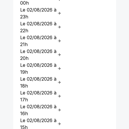
00h
Le 02/08/2026 à
23h
Le 02/08/2026 à
22h
Le 02/08/2026 à
21h
Le 02/08/2026 à
20h
Le 02/08/2026 à
19h
Le 02/08/2026 à
18h
Le 02/08/2026 à
17h
Le 02/08/2026 à
16h
Le 02/08/2026 à
15h