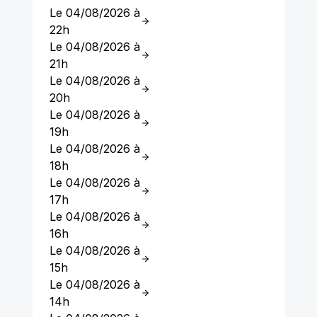
Le 04/08/2026 à
22h
Le 04/08/2026 à
21h
Le 04/08/2026 à
20h
Le 04/08/2026 à
19h
Le 04/08/2026 à
18h
Le 04/08/2026 à
17h
Le 04/08/2026 à
16h
Le 04/08/2026 à
15h
Le 04/08/2026 à
14h