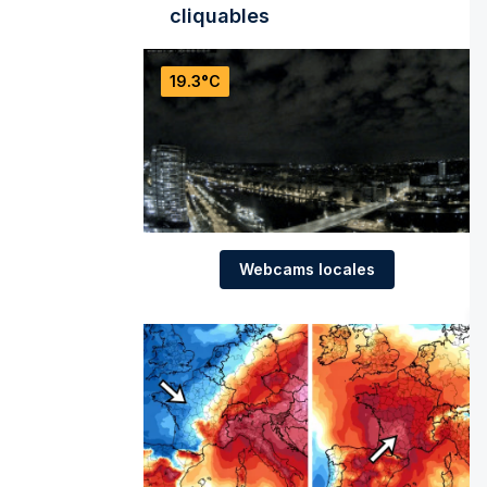
cliquables
19.3°C
Webcams locales