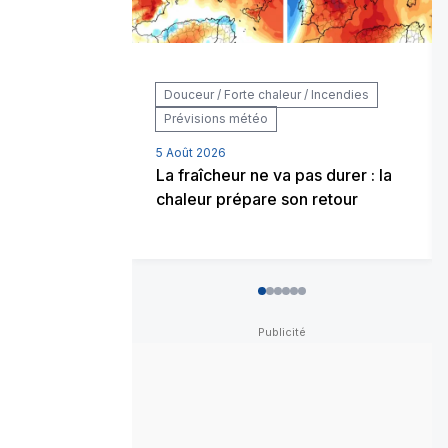
Douceur / Forte chaleur / Incendies
Prévisions météo
5 Août 2026
La fraîcheur ne va pas durer : la
chaleur prépare son retour
0
1
2
3
4
5