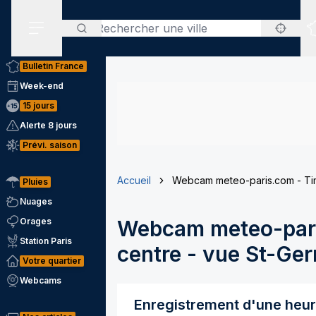
Rechercher
Menu secondaire
Bulletin France
Week-end
15 jours
Alerte 8 jours
Prévi. saison
Accueil
Webcam meteo-paris.com - Tim
Pluies
Nuages
Orages
Webcam meteo-pari
Station Paris
centre - vue St-Ge
Votre quartier
Webcams
Enregistrement d'une heu