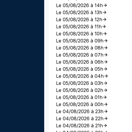
Le 05/08/2026 à 14h
Le 05/08/2026 à 13h
Le 05/08/2026 à 12h
Le 05/08/2026 à 11h
Le 05/08/2026 à 10h
Le 05/08/2026 à 09h
Le 05/08/2026 à 08h
Le 05/08/2026 à 07h
Le 05/08/2026 à 06h
Le 05/08/2026 à 05h
Le 05/08/2026 à 04h
Le 05/08/2026 à 03h
Le 05/08/2026 à 02h
Le 05/08/2026 à 01h
Le 05/08/2026 à 00h
Le 04/08/2026 à 23h
Le 04/08/2026 à 22h
Le 04/08/2026 à 21h