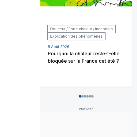
Douceur / Forte chaleur / Incendies
Explication des phénomènes
8 Août 2026
Pourquoi la chaleur reste-t-elle
bloquée sur la France cet été ?
0
1
2
3
4
5