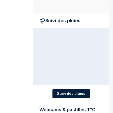
Suivi des pluies
Suivi des pluies
Webcams & pastilles T°C