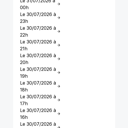
Le 31/07/2026 à
00h
Le 30/07/2026 à
23h
Le 30/07/2026 à
22h
Le 30/07/2026 à
21h
Le 30/07/2026 à
20h
Le 30/07/2026 à
19h
Le 30/07/2026 à
18h
Le 30/07/2026 à
17h
Le 30/07/2026 à
16h
Le 30/07/2026 à