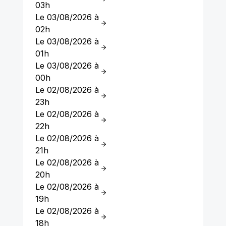
03h
Le 03/08/2026 à
02h
Le 03/08/2026 à
01h
Le 03/08/2026 à
00h
Le 02/08/2026 à
23h
Le 02/08/2026 à
22h
Le 02/08/2026 à
21h
Le 02/08/2026 à
20h
Le 02/08/2026 à
19h
Le 02/08/2026 à
18h