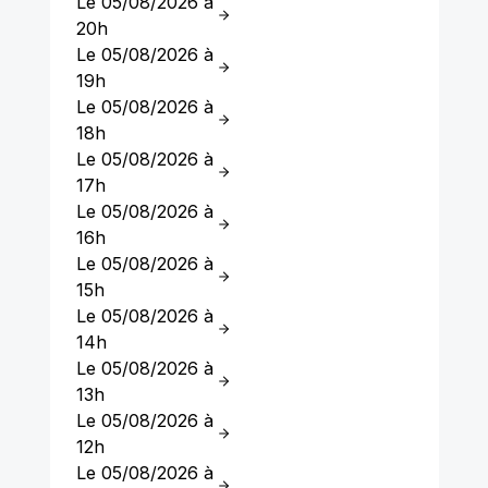
Le 05/08/2026 à
20h
Le 05/08/2026 à
19h
Le 05/08/2026 à
18h
Le 05/08/2026 à
17h
Le 05/08/2026 à
16h
Le 05/08/2026 à
15h
Le 05/08/2026 à
14h
Le 05/08/2026 à
13h
Le 05/08/2026 à
12h
Le 05/08/2026 à