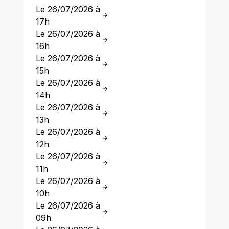
Le 26/07/2026 à
17h
Le 26/07/2026 à
16h
Le 26/07/2026 à
15h
Le 26/07/2026 à
14h
Le 26/07/2026 à
13h
Le 26/07/2026 à
12h
Le 26/07/2026 à
11h
Le 26/07/2026 à
10h
Le 26/07/2026 à
09h