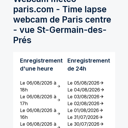
paris.com - Time lapse
webcam de Paris centre
- vue St-Germain-des-
Prés
Enregistrement
Enregistrement
d'une heure
de 24h
Le 06/08/2026 à
Le 05/08/2026
18h
Le 04/08/2026
Le 06/08/2026 à
Le 03/08/2026
17h
Le 02/08/2026
Le 06/08/2026 à
Le 01/08/2026
16h
Le 31/07/2026
Le 06/08/2026 à
Le 30/07/2026