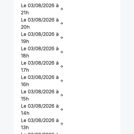
Le 03/08/2026 à
21h
Le 03/08/2026 à
20h
Le 03/08/2026 à
19h
Le 03/08/2026 à
18h
Le 03/08/2026 à
17h
Le 03/08/2026 à
16h
Le 03/08/2026 à
15h
Le 03/08/2026 à
14h
Le 03/08/2026 à
13h