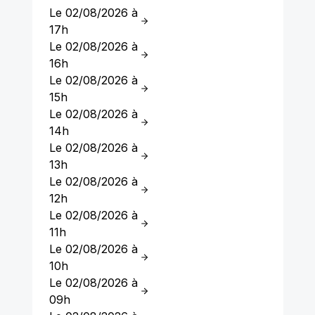
Le 02/08/2026 à
17h
Le 02/08/2026 à
16h
Le 02/08/2026 à
15h
Le 02/08/2026 à
14h
Le 02/08/2026 à
13h
Le 02/08/2026 à
12h
Le 02/08/2026 à
11h
Le 02/08/2026 à
10h
Le 02/08/2026 à
09h