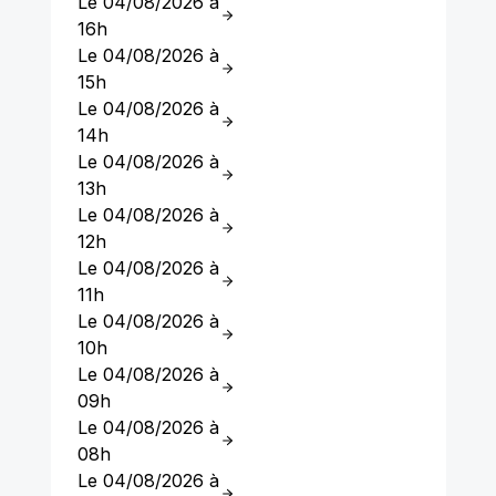
Le 04/08/2026 à
16h
Le 04/08/2026 à
15h
Le 04/08/2026 à
14h
Le 04/08/2026 à
13h
Le 04/08/2026 à
12h
Le 04/08/2026 à
11h
Le 04/08/2026 à
10h
Le 04/08/2026 à
09h
Le 04/08/2026 à
08h
Le 04/08/2026 à