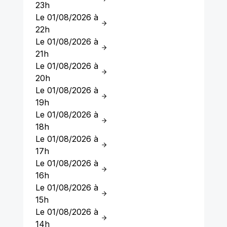
23h
Le 01/08/2026 à
22h
Le 01/08/2026 à
21h
Le 01/08/2026 à
20h
Le 01/08/2026 à
19h
Le 01/08/2026 à
18h
Le 01/08/2026 à
17h
Le 01/08/2026 à
16h
Le 01/08/2026 à
15h
Le 01/08/2026 à
14h