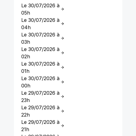
Le 30/07/2026 à
05h
Le 30/07/2026 à
04h
Le 30/07/2026 à
03h
Le 30/07/2026 à
02h
Le 30/07/2026 à
01h
Le 30/07/2026 à
00h
Le 29/07/2026 à
23h
Le 29/07/2026 à
22h
Le 29/07/2026 à
21h