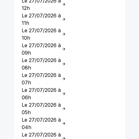
Le 27/07/2026 à
12h
Le 27/07/2026 à
11h
Le 27/07/2026 à
10h
Le 27/07/2026 à
09h
Le 27/07/2026 à
08h
Le 27/07/2026 à
07h
Le 27/07/2026 à
06h
Le 27/07/2026 à
05h
Le 27/07/2026 à
04h
Le 27/07/2026 à