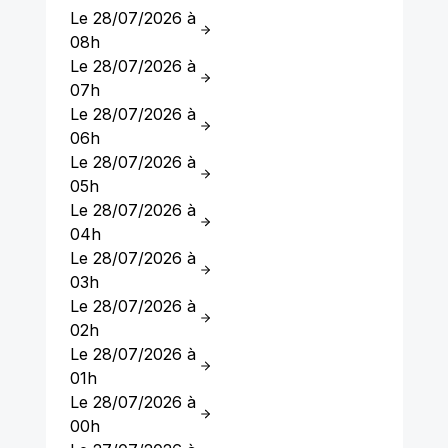
Le 28/07/2026 à
08h
Le 28/07/2026 à
07h
Le 28/07/2026 à
06h
Le 28/07/2026 à
05h
Le 28/07/2026 à
04h
Le 28/07/2026 à
03h
Le 28/07/2026 à
02h
Le 28/07/2026 à
01h
Le 28/07/2026 à
00h