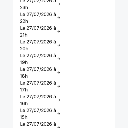
Le 27/07/2026 à
23h
Le 27/07/2026 à
22h
Le 27/07/2026 à
21h
Le 27/07/2026 à
20h
Le 27/07/2026 à
19h
Le 27/07/2026 à
18h
Le 27/07/2026 à
17h
Le 27/07/2026 à
16h
Le 27/07/2026 à
15h
Le 27/07/2026 à