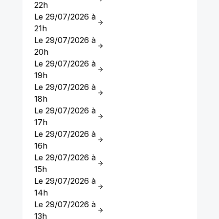
22h
Le 29/07/2026 à
21h
Le 29/07/2026 à
20h
Le 29/07/2026 à
19h
Le 29/07/2026 à
18h
Le 29/07/2026 à
17h
Le 29/07/2026 à
16h
Le 29/07/2026 à
15h
Le 29/07/2026 à
14h
Le 29/07/2026 à
13h