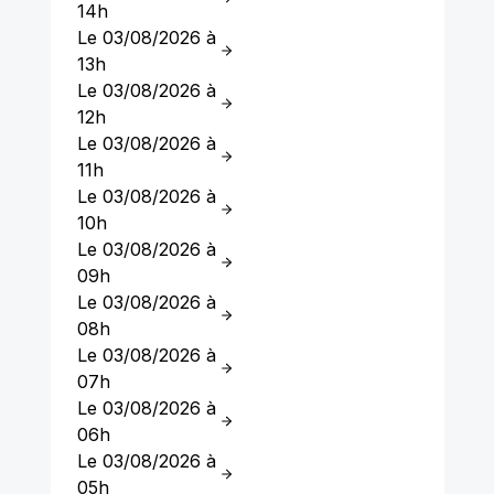
14h
Le 03/08/2026 à
13h
Le 03/08/2026 à
12h
Le 03/08/2026 à
11h
Le 03/08/2026 à
10h
Le 03/08/2026 à
09h
Le 03/08/2026 à
08h
Le 03/08/2026 à
07h
Le 03/08/2026 à
06h
Le 03/08/2026 à
05h