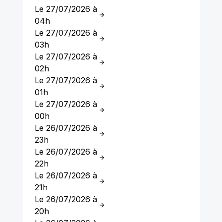
Le 27/07/2026 à
04h
Le 27/07/2026 à
03h
Le 27/07/2026 à
02h
Le 27/07/2026 à
01h
Le 27/07/2026 à
00h
Le 26/07/2026 à
23h
Le 26/07/2026 à
22h
Le 26/07/2026 à
21h
Le 26/07/2026 à
20h