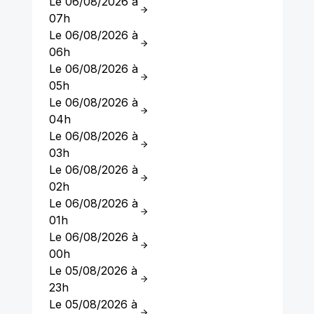
Le 06/08/2026 à
07h
Le 06/08/2026 à
06h
Le 06/08/2026 à
05h
Le 06/08/2026 à
04h
Le 06/08/2026 à
03h
Le 06/08/2026 à
02h
Le 06/08/2026 à
01h
Le 06/08/2026 à
00h
Le 05/08/2026 à
23h
Le 05/08/2026 à