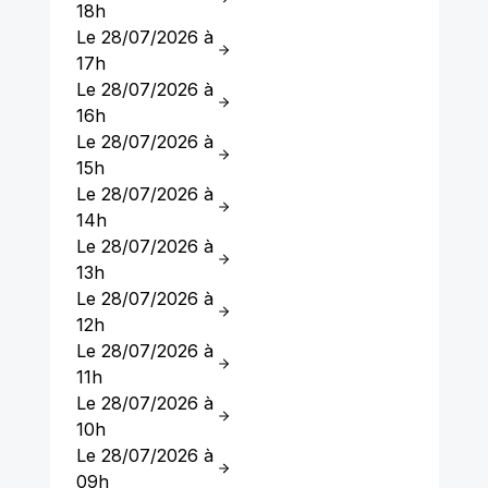
18h
Le 28/07/2026 à
17h
Le 28/07/2026 à
16h
Le 28/07/2026 à
15h
Le 28/07/2026 à
14h
Le 28/07/2026 à
13h
Le 28/07/2026 à
12h
Le 28/07/2026 à
11h
Le 28/07/2026 à
10h
Le 28/07/2026 à
09h