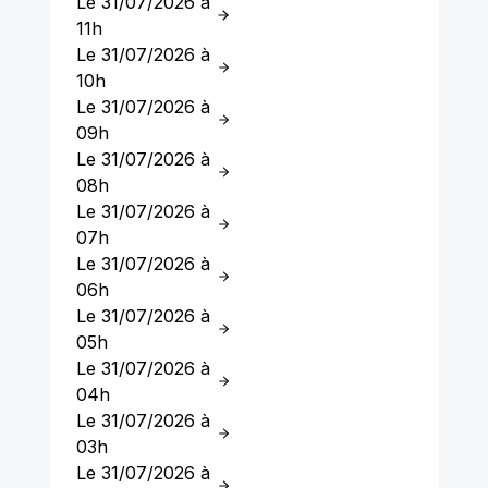
Le 31/07/2026 à
11h
Le 31/07/2026 à
10h
Le 31/07/2026 à
09h
Le 31/07/2026 à
08h
Le 31/07/2026 à
07h
Le 31/07/2026 à
06h
Le 31/07/2026 à
05h
Le 31/07/2026 à
04h
Le 31/07/2026 à
03h
Le 31/07/2026 à