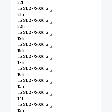
22h
Le 31/07/2026 à
21h
Le 31/07/2026 à
20h
Le 31/07/2026 à
19h
Le 31/07/2026 à
18h
Le 31/07/2026 à
17h
Le 31/07/2026 à
16h
Le 31/07/2026 à
15h
Le 31/07/2026 à
14h
Le 31/07/2026 à
13h