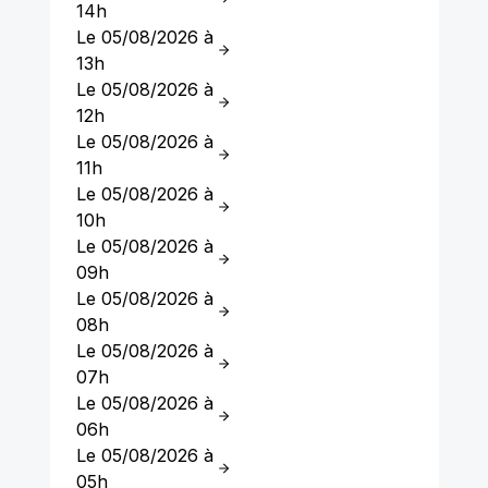
14h
Le 05/08/2026 à
13h
Le 05/08/2026 à
12h
Le 05/08/2026 à
11h
Le 05/08/2026 à
10h
Le 05/08/2026 à
09h
Le 05/08/2026 à
08h
Le 05/08/2026 à
07h
Le 05/08/2026 à
06h
Le 05/08/2026 à
05h