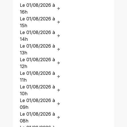
Le 01/08/2026 à
16h
Le 01/08/2026 à
15h
Le 01/08/2026 à
14h
Le 01/08/2026 à
13h
Le 01/08/2026 à
12h
Le 01/08/2026 à
11h
Le 01/08/2026 à
10h
Le 01/08/2026 à
09h
Le 01/08/2026 à
08h