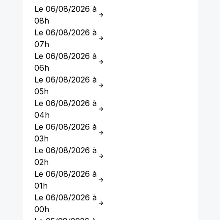
Le 06/08/2026 à
08h
Le 06/08/2026 à
07h
Le 06/08/2026 à
06h
Le 06/08/2026 à
05h
Le 06/08/2026 à
04h
Le 06/08/2026 à
03h
Le 06/08/2026 à
02h
Le 06/08/2026 à
01h
Le 06/08/2026 à
00h