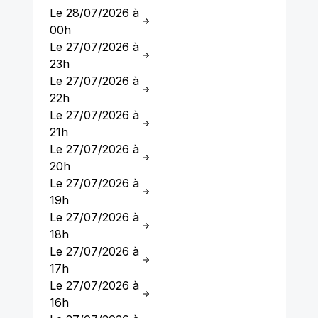
Le 28/07/2026 à
00h
Le 27/07/2026 à
23h
Le 27/07/2026 à
22h
Le 27/07/2026 à
21h
Le 27/07/2026 à
20h
Le 27/07/2026 à
19h
Le 27/07/2026 à
18h
Le 27/07/2026 à
17h
Le 27/07/2026 à
16h