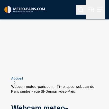
FR
Rechercher
Menu
Menu des
Accueil
Webcam meteo-paris.com - Time lapse webcam de
Paris centre - vue St-Germain-des-Prés
Webcam meteo-