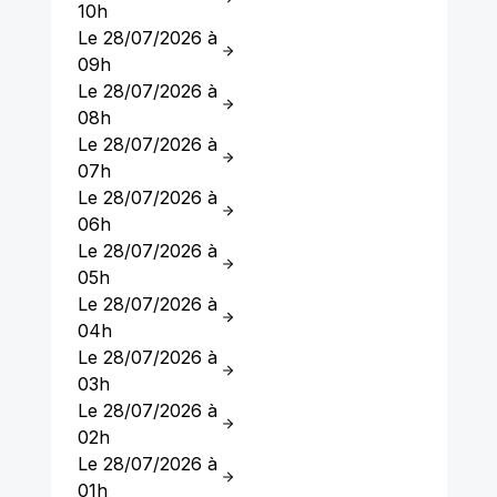
10h
Le 28/07/2026 à
09h
Le 28/07/2026 à
08h
Le 28/07/2026 à
07h
Le 28/07/2026 à
06h
Le 28/07/2026 à
05h
Le 28/07/2026 à
04h
Le 28/07/2026 à
03h
Le 28/07/2026 à
02h
Le 28/07/2026 à
01h