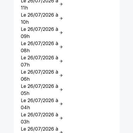
Le 26/07/2026 à
11h
Le 26/07/2026 à
10h
Le 26/07/2026 à
09h
Le 26/07/2026 à
08h
Le 26/07/2026 à
07h
Le 26/07/2026 à
06h
Le 26/07/2026 à
05h
Le 26/07/2026 à
04h
Le 26/07/2026 à
03h
Le 26/07/2026 à