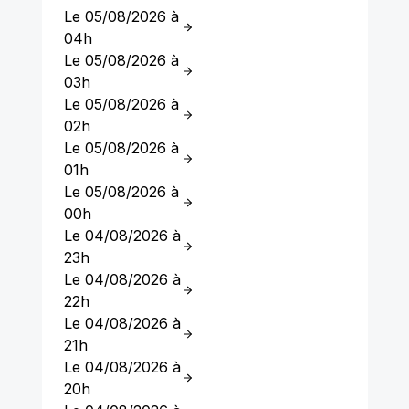
Le 05/08/2026 à
04h
Le 05/08/2026 à
03h
Le 05/08/2026 à
02h
Le 05/08/2026 à
01h
Le 05/08/2026 à
00h
Le 04/08/2026 à
23h
Le 04/08/2026 à
22h
Le 04/08/2026 à
21h
Le 04/08/2026 à
20h