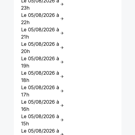
Le 05/08/2026 à
23h
Le 05/08/2026 à
22h
Le 05/08/2026 à
21h
Le 05/08/2026 à
20h
Le 05/08/2026 à
19h
Le 05/08/2026 à
18h
Le 05/08/2026 à
17h
Le 05/08/2026 à
16h
Le 05/08/2026 à
15h
Le 05/08/2026 à