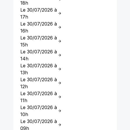
18h
Le 30/07/2026 à
17h
Le 30/07/2026 à
16h
Le 30/07/2026 à
15h
Le 30/07/2026 à
14h
Le 30/07/2026 à
13h
Le 30/07/2026 à
12h
Le 30/07/2026 à
11h
Le 30/07/2026 à
10h
Le 30/07/2026 à
09h