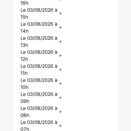
16h
Le 03/08/2026 à
15h
Le 03/08/2026 à
14h
Le 03/08/2026 à
13h
Le 03/08/2026 à
12h
Le 03/08/2026 à
11h
Le 03/08/2026 à
10h
Le 03/08/2026 à
09h
Le 03/08/2026 à
08h
Le 03/08/2026 à
07h