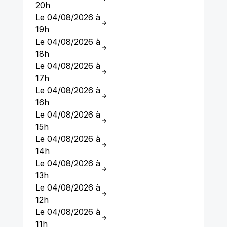
20h
Le 04/08/2026 à
19h
Le 04/08/2026 à
18h
Le 04/08/2026 à
17h
Le 04/08/2026 à
16h
Le 04/08/2026 à
15h
Le 04/08/2026 à
14h
Le 04/08/2026 à
13h
Le 04/08/2026 à
12h
Le 04/08/2026 à
11h