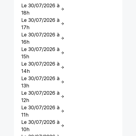
Le 30/07/2026 à
18h
Le 30/07/2026 à
17h
Le 30/07/2026 à
16h
Le 30/07/2026 à
15h
Le 30/07/2026 à
14h
Le 30/07/2026 à
13h
Le 30/07/2026 à
12h
Le 30/07/2026 à
11h
Le 30/07/2026 à
10h