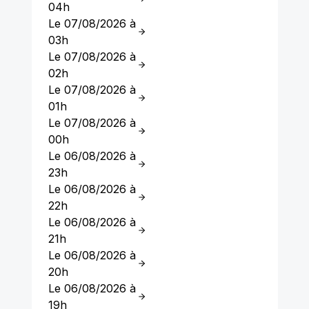
04h
Le 07/08/2026 à
03h
Le 07/08/2026 à
02h
Le 07/08/2026 à
01h
Le 07/08/2026 à
00h
Le 06/08/2026 à
23h
Le 06/08/2026 à
22h
Le 06/08/2026 à
21h
Le 06/08/2026 à
20h
Le 06/08/2026 à
19h