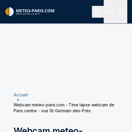
FR
Rechercher
Menu
Menu des
Accueil
Webcam meteo-paris.com - Time lapse webcam de
Paris centre - vue St-Germain-des-Prés
Webcam meteo-