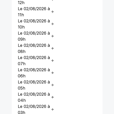
12h
Le 02/08/2026 à
11h
Le 02/08/2026 à
10h
Le 02/08/2026 à
09h
Le 02/08/2026 à
08h
Le 02/08/2026 à
07h
Le 02/08/2026 à
06h
Le 02/08/2026 à
05h
Le 02/08/2026 à
04h
Le 02/08/2026 à
03h