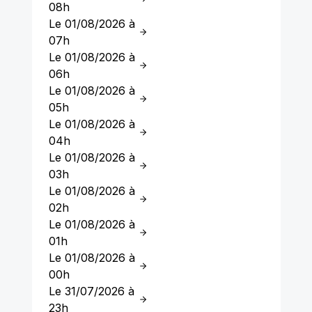
08h
Le 01/08/2026 à
07h
Le 01/08/2026 à
06h
Le 01/08/2026 à
05h
Le 01/08/2026 à
04h
Le 01/08/2026 à
03h
Le 01/08/2026 à
02h
Le 01/08/2026 à
01h
Le 01/08/2026 à
00h
Le 31/07/2026 à
23h