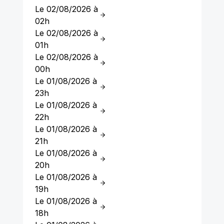
Le 02/08/2026 à
02h
Le 02/08/2026 à
01h
Le 02/08/2026 à
00h
Le 01/08/2026 à
23h
Le 01/08/2026 à
22h
Le 01/08/2026 à
21h
Le 01/08/2026 à
20h
Le 01/08/2026 à
19h
Le 01/08/2026 à
18h