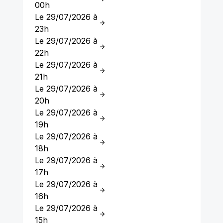
00h
Le 29/07/2026 à
23h
Le 29/07/2026 à
22h
Le 29/07/2026 à
21h
Le 29/07/2026 à
20h
Le 29/07/2026 à
19h
Le 29/07/2026 à
18h
Le 29/07/2026 à
17h
Le 29/07/2026 à
16h
Le 29/07/2026 à
15h