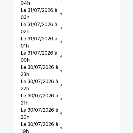
04h
Le 31/07/2026 à
03h
Le 31/07/2026 à
02h
Le 31/07/2026 à
01h
Le 31/07/2026 à
00h
Le 30/07/2026 à
23h
Le 30/07/2026 à
22h
Le 30/07/2026 à
21h
Le 30/07/2026 à
20h
Le 30/07/2026 à
19h