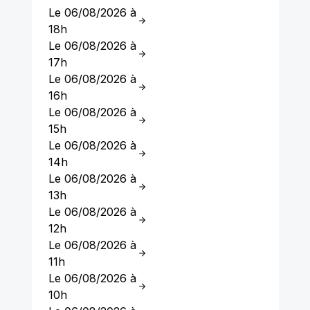
Le 06/08/2026 à
18h
Le 06/08/2026 à
17h
Le 06/08/2026 à
16h
Le 06/08/2026 à
15h
Le 06/08/2026 à
14h
Le 06/08/2026 à
13h
Le 06/08/2026 à
12h
Le 06/08/2026 à
11h
Le 06/08/2026 à
10h