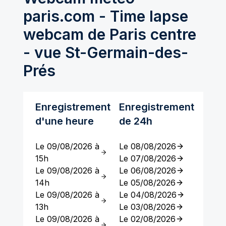
paris.com - Time lapse
webcam de Paris centre
- vue St-Germain-des-
Prés
Enregistrement
Enregistrement
d'une heure
de 24h
Le 09/08/2026 à
Le 08/08/2026
15h
Le 07/08/2026
Le 09/08/2026 à
Le 06/08/2026
14h
Le 05/08/2026
Le 09/08/2026 à
Le 04/08/2026
13h
Le 03/08/2026
Le 09/08/2026 à
Le 02/08/2026