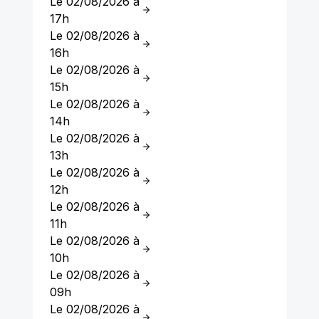
Le 02/08/2026 à
17h
Le 02/08/2026 à
16h
Le 02/08/2026 à
15h
Le 02/08/2026 à
14h
Le 02/08/2026 à
13h
Le 02/08/2026 à
12h
Le 02/08/2026 à
11h
Le 02/08/2026 à
10h
Le 02/08/2026 à
09h
Le 02/08/2026 à