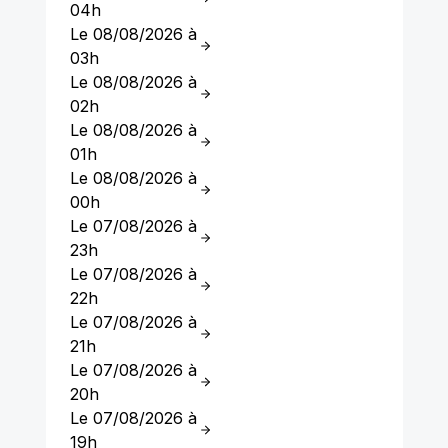
04h
Le 08/08/2026 à
03h
Le 08/08/2026 à
02h
Le 08/08/2026 à
01h
Le 08/08/2026 à
00h
Le 07/08/2026 à
23h
Le 07/08/2026 à
22h
Le 07/08/2026 à
21h
Le 07/08/2026 à
20h
Le 07/08/2026 à
19h