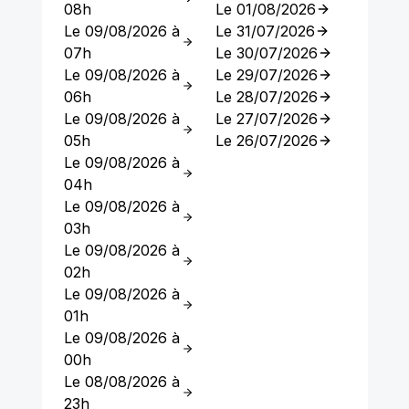
08h
Le 01/08/2026
Le 09/08/2026 à
Le 31/07/2026
07h
Le 30/07/2026
Le 09/08/2026 à
Le 29/07/2026
06h
Le 28/07/2026
Le 09/08/2026 à
Le 27/07/2026
05h
Le 26/07/2026
Le 09/08/2026 à
04h
Le 09/08/2026 à
03h
Le 09/08/2026 à
02h
Le 09/08/2026 à
01h
Le 09/08/2026 à
00h
Le 08/08/2026 à
23h