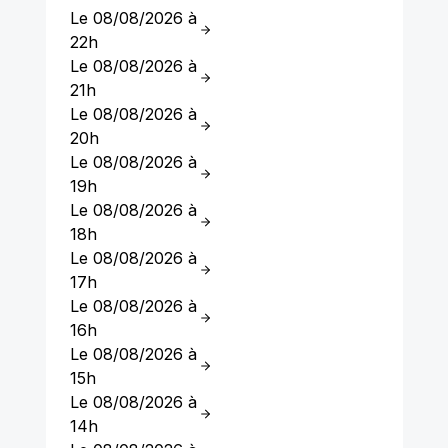
Le 08/08/2026 à
22h
Le 08/08/2026 à
21h
Le 08/08/2026 à
20h
Le 08/08/2026 à
19h
Le 08/08/2026 à
18h
Le 08/08/2026 à
17h
Le 08/08/2026 à
16h
Le 08/08/2026 à
15h
Le 08/08/2026 à
14h