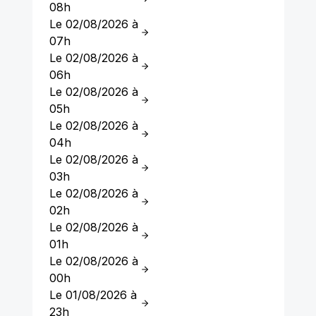
08h
Le 02/08/2026 à
07h
Le 02/08/2026 à
06h
Le 02/08/2026 à
05h
Le 02/08/2026 à
04h
Le 02/08/2026 à
03h
Le 02/08/2026 à
02h
Le 02/08/2026 à
01h
Le 02/08/2026 à
00h
Le 01/08/2026 à
23h