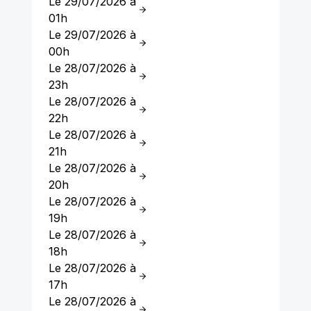
Le 29/07/2026 à
01h
Le 29/07/2026 à
00h
Le 28/07/2026 à
23h
Le 28/07/2026 à
22h
Le 28/07/2026 à
21h
Le 28/07/2026 à
20h
Le 28/07/2026 à
19h
Le 28/07/2026 à
18h
Le 28/07/2026 à
17h
Le 28/07/2026 à