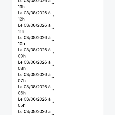
Le 08/08/2026 à
13h
Le 08/08/2026 à
12h
Le 08/08/2026 à
11h
Le 08/08/2026 à
10h
Le 08/08/2026 à
09h
Le 08/08/2026 à
08h
Le 08/08/2026 à
07h
Le 08/08/2026 à
06h
Le 08/08/2026 à
05h
Le 08/08/2026 à