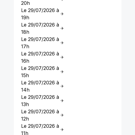
20h
Le 29/07/2026 à
19h
Le 29/07/2026 à
18h
Le 29/07/2026 à
17h
Le 29/07/2026 à
16h
Le 29/07/2026 à
15h
Le 29/07/2026 à
14h
Le 29/07/2026 à
13h
Le 29/07/2026 à
12h
Le 29/07/2026 à
11h