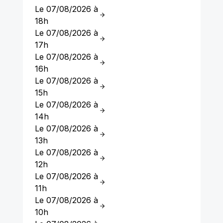
Le 07/08/2026 à
18h
Le 07/08/2026 à
17h
Le 07/08/2026 à
16h
Le 07/08/2026 à
15h
Le 07/08/2026 à
14h
Le 07/08/2026 à
13h
Le 07/08/2026 à
12h
Le 07/08/2026 à
11h
Le 07/08/2026 à
10h