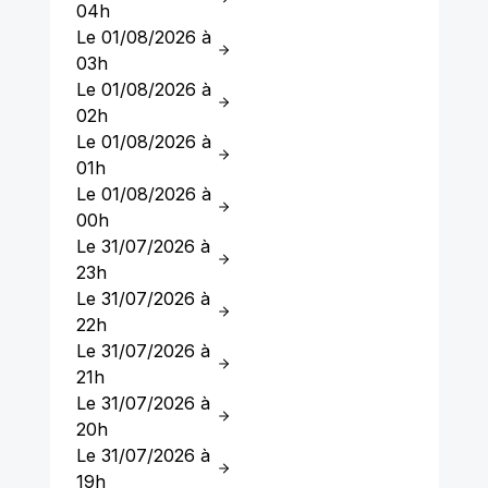
04h
Le 01/08/2026 à
03h
Le 01/08/2026 à
02h
Le 01/08/2026 à
01h
Le 01/08/2026 à
00h
Le 31/07/2026 à
23h
Le 31/07/2026 à
22h
Le 31/07/2026 à
21h
Le 31/07/2026 à
20h
Le 31/07/2026 à
19h