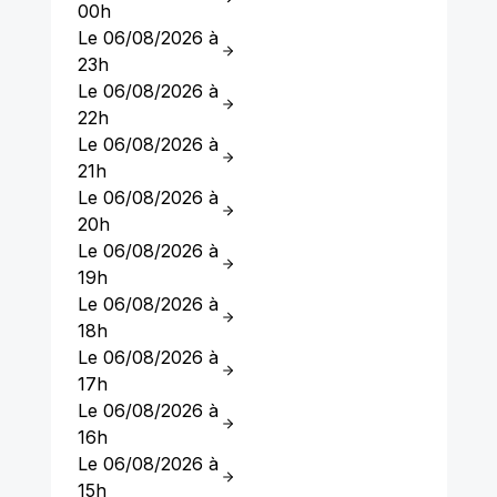
00h
Le 06/08/2026 à
23h
Le 06/08/2026 à
22h
Le 06/08/2026 à
21h
Le 06/08/2026 à
20h
Le 06/08/2026 à
19h
Le 06/08/2026 à
18h
Le 06/08/2026 à
17h
Le 06/08/2026 à
16h
Le 06/08/2026 à
15h