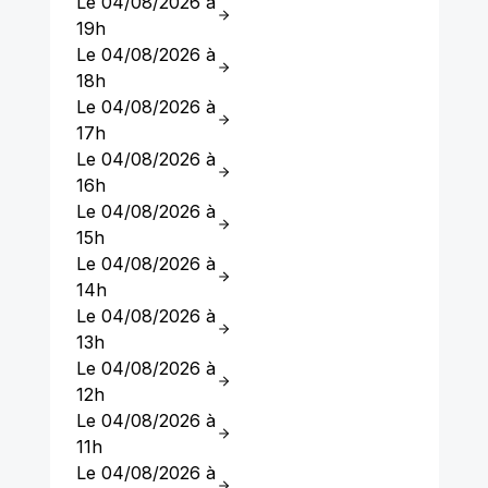
Le 04/08/2026 à
19h
Le 04/08/2026 à
18h
Le 04/08/2026 à
17h
Le 04/08/2026 à
16h
Le 04/08/2026 à
15h
Le 04/08/2026 à
14h
Le 04/08/2026 à
13h
Le 04/08/2026 à
12h
Le 04/08/2026 à
11h
Le 04/08/2026 à