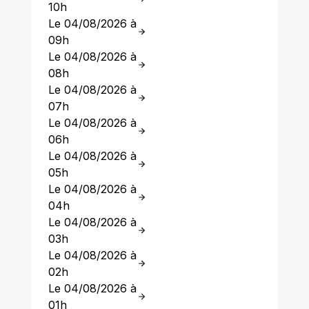
10h
Le 04/08/2026 à
09h
Le 04/08/2026 à
08h
Le 04/08/2026 à
07h
Le 04/08/2026 à
06h
Le 04/08/2026 à
05h
Le 04/08/2026 à
04h
Le 04/08/2026 à
03h
Le 04/08/2026 à
02h
Le 04/08/2026 à
01h