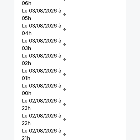
06h
Le 03/08/2026 à
05h
Le 03/08/2026 à
04h
Le 03/08/2026 à
03h
Le 03/08/2026 à
02h
Le 03/08/2026 à
01h
Le 03/08/2026 à
00h
Le 02/08/2026 à
23h
Le 02/08/2026 à
22h
Le 02/08/2026 à
21h