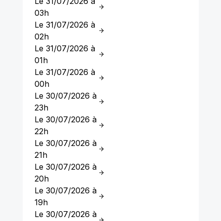
Le 31/07/2026 à
03h
Le 31/07/2026 à
02h
Le 31/07/2026 à
01h
Le 31/07/2026 à
00h
Le 30/07/2026 à
23h
Le 30/07/2026 à
22h
Le 30/07/2026 à
21h
Le 30/07/2026 à
20h
Le 30/07/2026 à
19h
Le 30/07/2026 à