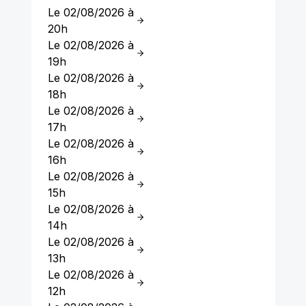
Le 02/08/2026 à
20h
Le 02/08/2026 à
19h
Le 02/08/2026 à
18h
Le 02/08/2026 à
17h
Le 02/08/2026 à
16h
Le 02/08/2026 à
15h
Le 02/08/2026 à
14h
Le 02/08/2026 à
13h
Le 02/08/2026 à
12h