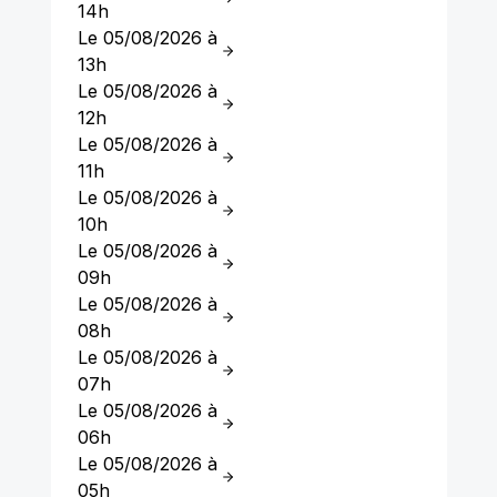
14h
Le 05/08/2026 à
13h
Le 05/08/2026 à
12h
Le 05/08/2026 à
11h
Le 05/08/2026 à
10h
Le 05/08/2026 à
09h
Le 05/08/2026 à
08h
Le 05/08/2026 à
07h
Le 05/08/2026 à
06h
Le 05/08/2026 à
05h