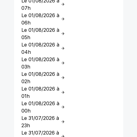
Le 01/08/2026 à
07h
Le 01/08/2026 à
06h
Le 01/08/2026 à
05h
Le 01/08/2026 à
04h
Le 01/08/2026 à
03h
Le 01/08/2026 à
02h
Le 01/08/2026 à
01h
Le 01/08/2026 à
00h
Le 31/07/2026 à
23h
Le 31/07/2026 à