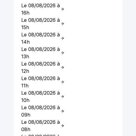
Le 08/08/2026 à
16h
Le 08/08/2026 à
15h
Le 08/08/2026 à
14h
Le 08/08/2026 à
13h
Le 08/08/2026 à
12h
Le 08/08/2026 à
11h
Le 08/08/2026 à
10h
Le 08/08/2026 à
09h
Le 08/08/2026 à
08h