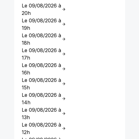
Le 09/08/2026 à
20h
Le 09/08/2026 à
19h
Le 09/08/2026 à
18h
Le 09/08/2026 à
17h
Le 09/08/2026 à
16h
Le 09/08/2026 à
15h
Le 09/08/2026 à
14h
Le 09/08/2026 à
13h
Le 09/08/2026 à
12h