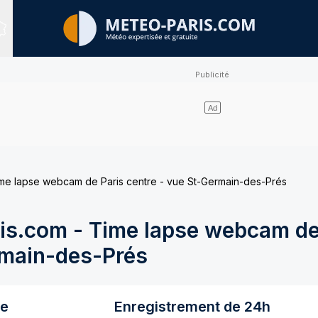
Sites expertisés
e lapse webcam de Paris centre - vue St-Germain-des-Prés
s.com - Time lapse webcam de
rmain-des-Prés
re
Enregistrement de 24h