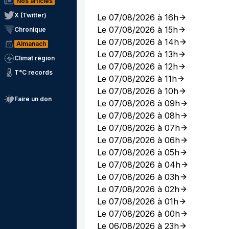
Nos articles
X (Twitter)
Le 07/08/2026 à 16h
Le 07/08/2026 à 15h
Chronique
Le 07/08/2026 à 14h
Almanach
Le 07/08/2026 à 13h
Climat région
Le 07/08/2026 à 12h
T°C records
Le 07/08/2026 à 11h
Le 07/08/2026 à 10h
Faire un don
Le 07/08/2026 à 09h
Le 07/08/2026 à 08h
Le 07/08/2026 à 07h
Le 07/08/2026 à 06h
Le 07/08/2026 à 05h
Le 07/08/2026 à 04h
Le 07/08/2026 à 03h
Le 07/08/2026 à 02h
Le 07/08/2026 à 01h
Le 07/08/2026 à 00h
Le 06/08/2026 à 23h