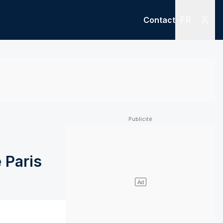
FR
Contact
Menu
Menu des
 Paris