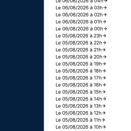
Le 06/08/2026 à 04h
Le 06/08/2026 à 03h
Le 06/08/2026 à 02h
Le 06/08/2026 à 01h
Le 06/08/2026 à 00h
Le 05/08/2026 à 23h
Le 05/08/2026 à 22h
Le 05/08/2026 à 21h
Le 05/08/2026 à 20h
Le 05/08/2026 à 19h
Le 05/08/2026 à 18h
Le 05/08/2026 à 17h
Le 05/08/2026 à 16h
Le 05/08/2026 à 15h
Le 05/08/2026 à 14h
Le 05/08/2026 à 13h
Le 05/08/2026 à 12h
Le 05/08/2026 à 11h
Le 05/08/2026 à 10h