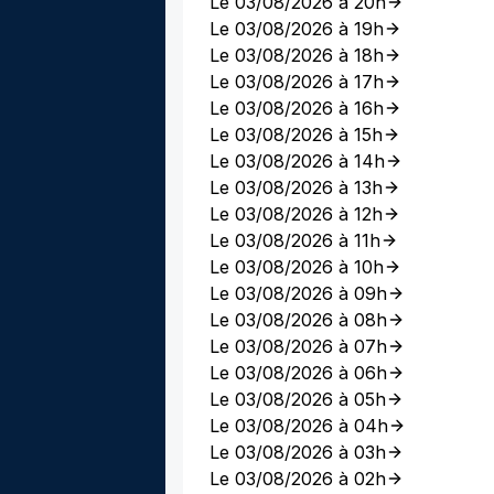
Le 03/08/2026 à 20h
Le 03/08/2026 à 19h
Le 03/08/2026 à 18h
Le 03/08/2026 à 17h
Le 03/08/2026 à 16h
Le 03/08/2026 à 15h
Le 03/08/2026 à 14h
Le 03/08/2026 à 13h
Le 03/08/2026 à 12h
Le 03/08/2026 à 11h
Le 03/08/2026 à 10h
Le 03/08/2026 à 09h
Le 03/08/2026 à 08h
Le 03/08/2026 à 07h
Le 03/08/2026 à 06h
Le 03/08/2026 à 05h
Le 03/08/2026 à 04h
Le 03/08/2026 à 03h
Le 03/08/2026 à 02h