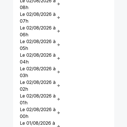
Le 02/08/2026 à
08h
Le 02/08/2026 à
07h
Le 02/08/2026 à
06h
Le 02/08/2026 à
05h
Le 02/08/2026 à
04h
Le 02/08/2026 à
03h
Le 02/08/2026 à
02h
Le 02/08/2026 à
01h
Le 02/08/2026 à
00h
Le 01/08/2026 à