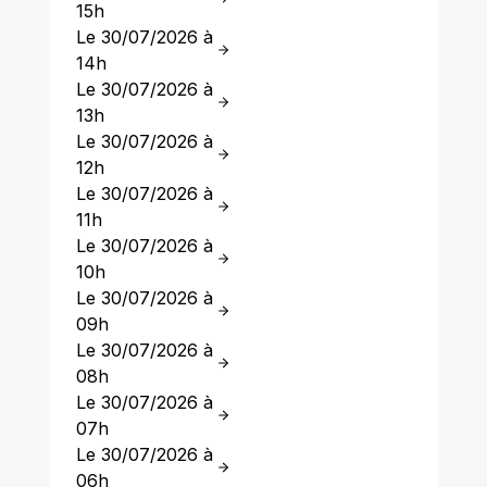
15h
Le 30/07/2026 à
14h
Le 30/07/2026 à
13h
Le 30/07/2026 à
12h
Le 30/07/2026 à
11h
Le 30/07/2026 à
10h
Le 30/07/2026 à
09h
Le 30/07/2026 à
08h
Le 30/07/2026 à
07h
Le 30/07/2026 à
06h