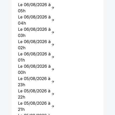
Le 06/08/2026 à
05h
Le 06/08/2026 à
04h
Le 06/08/2026 à
03h
Le 06/08/2026 à
02h
Le 06/08/2026 à
01h
Le 06/08/2026 à
00h
Le 05/08/2026 à
23h
Le 05/08/2026 à
22h
Le 05/08/2026 à
21h