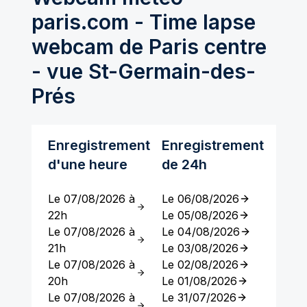
paris.com - Time lapse
webcam de Paris centre
- vue St-Germain-des-
Prés
Enregistrement
Enregistrement
d'une heure
de 24h
Le 07/08/2026 à
Le 06/08/2026
22h
Le 05/08/2026
Le 07/08/2026 à
Le 04/08/2026
21h
Le 03/08/2026
Le 07/08/2026 à
Le 02/08/2026
20h
Le 01/08/2026
Le 07/08/2026 à
Le 31/07/2026