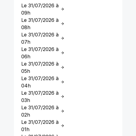
Le 31/07/2026 à
09h
Le 31/07/2026 à
08h
Le 31/07/2026 à
07h
Le 31/07/2026 à
06h
Le 31/07/2026 à
05h
Le 31/07/2026 à
04h
Le 31/07/2026 à
03h
Le 31/07/2026 à
02h
Le 31/07/2026 à
01h