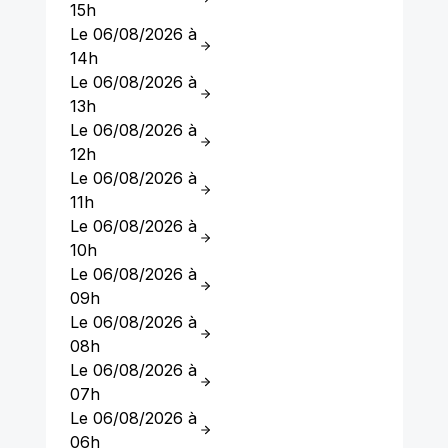
15h
Le 06/08/2026 à
14h
Le 06/08/2026 à
13h
Le 06/08/2026 à
12h
Le 06/08/2026 à
11h
Le 06/08/2026 à
10h
Le 06/08/2026 à
09h
Le 06/08/2026 à
08h
Le 06/08/2026 à
07h
Le 06/08/2026 à
06h