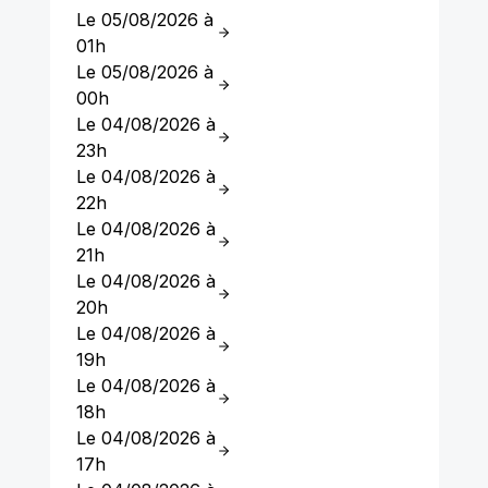
Le 05/08/2026 à
01h
Le 05/08/2026 à
00h
Le 04/08/2026 à
23h
Le 04/08/2026 à
22h
Le 04/08/2026 à
21h
Le 04/08/2026 à
20h
Le 04/08/2026 à
19h
Le 04/08/2026 à
18h
Le 04/08/2026 à
17h