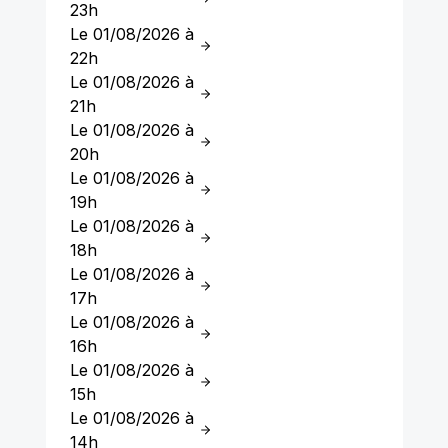
23h
Le 01/08/2026 à
22h
Le 01/08/2026 à
21h
Le 01/08/2026 à
20h
Le 01/08/2026 à
19h
Le 01/08/2026 à
18h
Le 01/08/2026 à
17h
Le 01/08/2026 à
16h
Le 01/08/2026 à
15h
Le 01/08/2026 à
14h