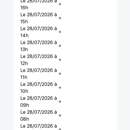
Le 28/07/2026 à
16h
Le 28/07/2026 à
15h
Le 28/07/2026 à
14h
Le 28/07/2026 à
13h
Le 28/07/2026 à
12h
Le 28/07/2026 à
11h
Le 28/07/2026 à
10h
Le 28/07/2026 à
09h
Le 28/07/2026 à
08h
Le 28/07/2026 à