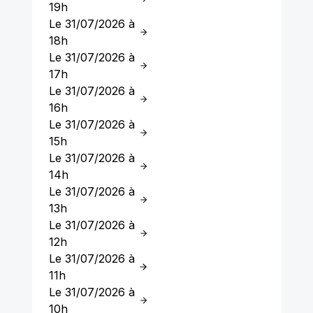
19h
Le 31/07/2026 à
18h
Le 31/07/2026 à
17h
Le 31/07/2026 à
16h
Le 31/07/2026 à
15h
Le 31/07/2026 à
14h
Le 31/07/2026 à
13h
Le 31/07/2026 à
12h
Le 31/07/2026 à
11h
Le 31/07/2026 à
10h