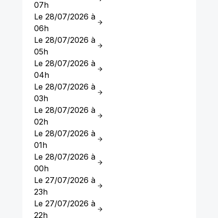
07h
Le 28/07/2026 à
06h
Le 28/07/2026 à
05h
Le 28/07/2026 à
04h
Le 28/07/2026 à
03h
Le 28/07/2026 à
02h
Le 28/07/2026 à
01h
Le 28/07/2026 à
00h
Le 27/07/2026 à
23h
Le 27/07/2026 à
22h