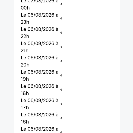
Le 07/08/2026 à
00h
Le 06/08/2026 à
23h
Le 06/08/2026 à
22h
Le 06/08/2026 à
21h
Le 06/08/2026 à
20h
Le 06/08/2026 à
19h
Le 06/08/2026 à
18h
Le 06/08/2026 à
17h
Le 06/08/2026 à
16h
Le 06/08/2026 à