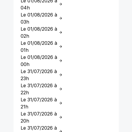
Le 01/08/2026 à
04h
Le 01/08/2026 à
03h
Le 01/08/2026 à
02h
Le 01/08/2026 à
01h
Le 01/08/2026 à
00h
Le 31/07/2026 à
23h
Le 31/07/2026 à
22h
Le 31/07/2026 à
21h
Le 31/07/2026 à
20h
Le 31/07/2026 à