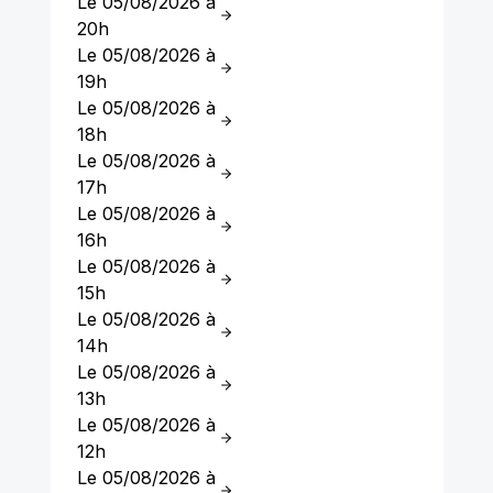
Le 05/08/2026 à
20h
Le 05/08/2026 à
19h
Le 05/08/2026 à
18h
Le 05/08/2026 à
17h
Le 05/08/2026 à
16h
Le 05/08/2026 à
15h
Le 05/08/2026 à
14h
Le 05/08/2026 à
13h
Le 05/08/2026 à
12h
Le 05/08/2026 à