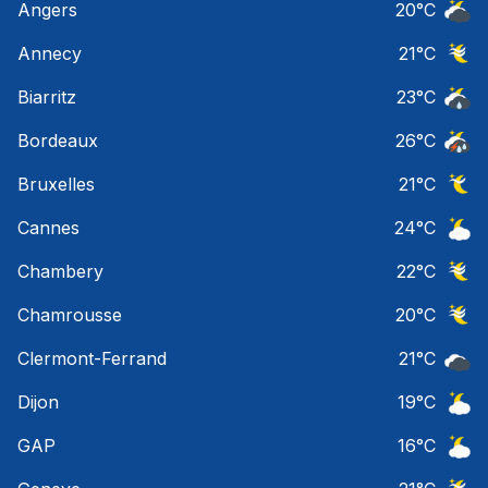
Angers
20
°C
Ciel 
Annecy
21
°C
Ciel 
Biarritz
23
°C
Risqu
Bordeaux
26
°C
Temps
Bruxelles
21
°C
Ciel 
Cannes
24
°C
Ciel 
Chambery
22
°C
Ciel 
Chamrousse
20
°C
Ciel 
Clermont-Ferrand
21
°C
Ciel 
Dijon
19
°C
Ciel 
GAP
16
°C
Ciel 