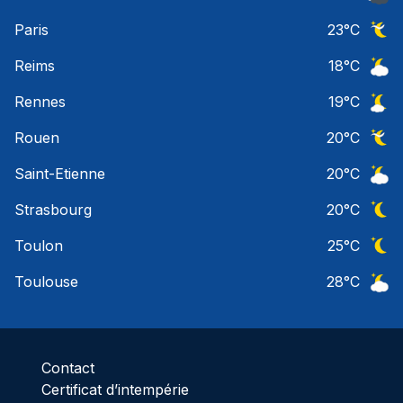
Ciel 
Paris
23
°C
Ciel 
Reims
18
°C
Ciel 
Rennes
19
°C
Ciel 
Rouen
20
°C
Ciel 
Saint-Etienne
20
°C
Ciel 
Strasbourg
20
°C
Ciel 
Toulon
25
°C
Ciel 
Toulouse
28
°C
Ciel 
Contact
Certificat d’intempérie