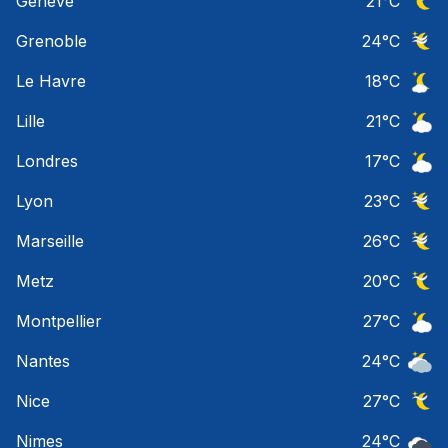
Geneve
21
°C
Ciel 
Grenoble
24
°C
Ciel 
Le Havre
18
°C
Ciel 
Lille
21
°C
Ciel 
Londres
17
°C
Ciel 
Lyon
23
°C
Ciel 
Marseille
26
°C
Ciel 
Metz
20
°C
Ciel 
Montpellier
27
°C
Ciel 
Nantes
24
°C
Ciel 
Nice
27
°C
Ciel 
Nimes
24
°C